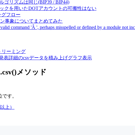
成アルゴリズムは同じ(BIP39 / BIP44)
Pal間で同一ニーモニックを用いたDOTアカウントの可搬性はない
ーキングフロー
サーバダウン事象についてまとめてみた
ommand 'Â ', perhaps misspelled or defined by a module not includ
動画ストリーミング
陽性患者発表詳細のcsvデータを積み上げグラフ表示
.csv()メソッド
位です。
席以上）