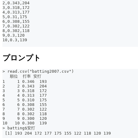
2,0.343,204
3,0.318,172
4,0.313,177
5,0.31,175
6,0.308,155
7,0.302,122
8,0.302,118
9,0.3,120
10,0.3,139
プロンプト
> read.csv("batting2007.csv")
   順位  打率 安打
1     1 0.346  193
2     2 0.343  204
3     3 0.318  172
4     4 0.313  177
5     5 0.310  175
6     6 0.308  155
7     7 0.302  122
8     8 0.302  118
9     9 0.300  120
10   10 0.300  139
> batting$安打
 [1] 193 204 172 177 175 155 122 118 120 139