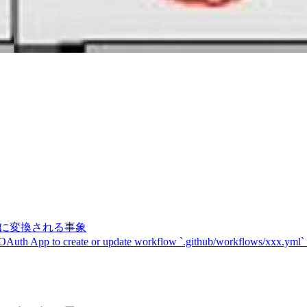
記号に変換される事象
 OAuth App to create or update workflow `.github/workflows/xxx.yml`