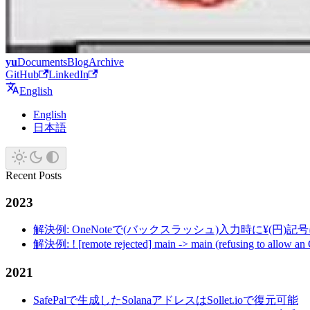
yu
Documents
Blog
Archive
GitHub
LinkedIn
English
English
日本語
Recent Posts
2023
解決例: OneNoteで(バックスラッシュ)入力時に¥(円)
解決例: ! [remote rejected] main -> main (refusing to allow an
2021
SafePalで生成したSolanaアドレスはSollet.ioで復元可能