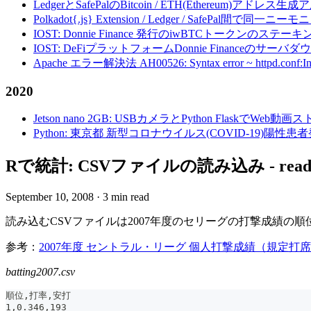
LedgerとSafePalのBitcoin / ETH(Ethereum)アドレス生
Polkadot{.js} Extension / Ledger / Safe
IOST: Donnie Finance 発行のiwBTCトークンのステ
IOST: DeFiプラットフォームDonnie Financeの
Apache エラー解決法 AH00526: Syntax error ~ httpd.conf:Invalid c
2020
Jetson nano 2GB: USBカメラとPython FlaskでWeb
Python: 東京都 新型コロナウイルス(COVID-19)
Rで統計: CSVファイルの読み込み - read
September 10, 2008
·
3 min read
読み込むCSVファイルは2007年度のセリーグの打撃成績の順
参考：
2007年度 セントラル・リーグ 個人打撃成績（規定打
batting2007.csv
順位,打率,安打
1,0.346,193