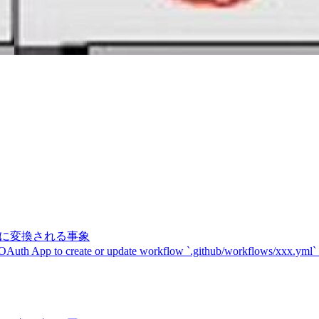
記号に変換される事象
 OAuth App to create or update workflow `.github/workflows/xxx.yml`