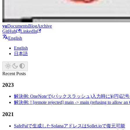
yu
Documents
Blog
Archive
GitHub
LinkedIn
English
English
日本語
Recent Posts
2023
解決例: OneNoteで(バックスラッシュ)入力時に¥(円)
解決例: ! [remote rejected] main -> main (refusing to allow an
2021
SafePalで生成したSolanaアドレスはSollet.ioで復元可能