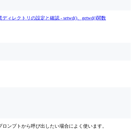
ディレクトリの設定と確認 - setwd()、getwd()関数
プロンプトから呼び出したい場合によく使います。