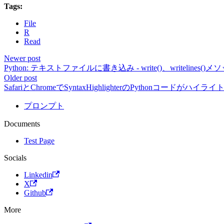
Tags:
File
R
Read
Newer post
Python: テキストファイルに書き込み - write()、writelines()メ
Older post
SafariとChromeでSyntaxHighlighterのPythonコード
プロンプト
Documents
Test Page
Socials
Linkedin
X
Github
More