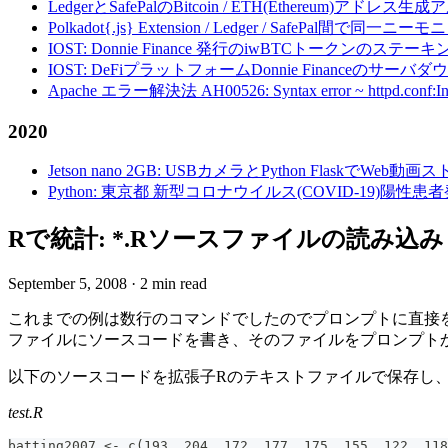
LedgerとSafePalのBitcoin / ETH(Ethereum)アドレス生
Polkadot{.js} Extension / Ledger / Safe
IOST: Donnie Finance 発行のiwBTCトークンのステ
IOST: DeFiプラットフォームDonnie Financeの
Apache エラー解決法 AH00526: Syntax error ~ httpd.conf:Invalid c
2020
Jetson nano 2GB: USBカメラとPython FlaskでWeb
Python: 東京都 新型コロナウイルス(COVID-19)
Rで統計: *.Rソースファイルの読み込みと実行
September 5, 2008
·
2 min read
これまでの例は数行のコマンドでしたのでプロンプトに直接
ファイルにソースコードを書き、そのファイルをプロンプト
以下のソースコードを拡張子Rのテキストファイルで保存し
test.R
batting2007 <- c(193, 204, 172, 177, 175, 155, 122, 118