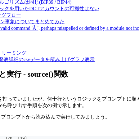
成アルゴリズムは同じ(BIP39 / BIP44)
Pal間で同一ニーモニックを用いたDOTアカウントの可搬性はない
ーキングフロー
サーバダウン事象についてまとめてみた
ommand 'Â ', perhaps misspelled or defined by a module not includ
動画ストリーミング
陽性患者発表詳細のcsvデータを積み上げグラフ表示
 - source()関数
を打っていましたが、何十行というロジックをプロンプトに順
から呼び出す手順を次の例で示します。
、プロンプトから読み込んで実行してみましょう。
, 120, 139)