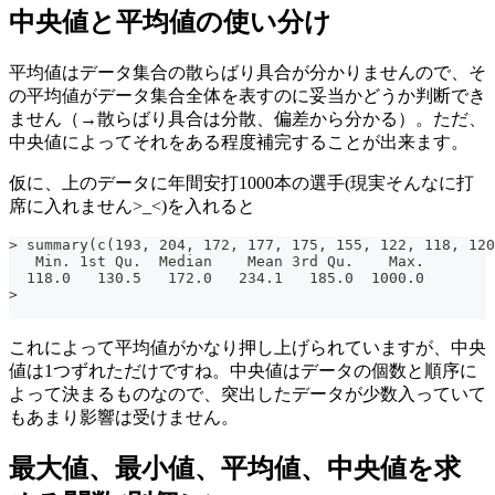
中央値と平均値の使い分け
平均値はデータ集合の散らばり具合が分かりませんので、そ
の平均値がデータ集合全体を表すのに妥当かどうか判断でき
ません（→散らばり具合は分散、偏差から分かる）。ただ、
中央値によってそれをある程度補完することが出来ます。
仮に、上のデータに年間安打1000本の選手(現実そんなに打
席に入れません>_<)を入れると
> summary(c(193, 204, 172, 177, 175, 155, 122, 118, 120
   Min. 1st Qu.  Median    Mean 3rd Qu.    Max.
  118.0   130.5   172.0   234.1   185.0  1000.0
>
これによって平均値がかなり押し上げられていますが、中央
値は1つずれただけですね。中央値はデータの個数と順序に
よって決まるものなので、突出したデータが少数入っていて
もあまり影響は受けません。
最大値、最小値、平均値、中央値を求