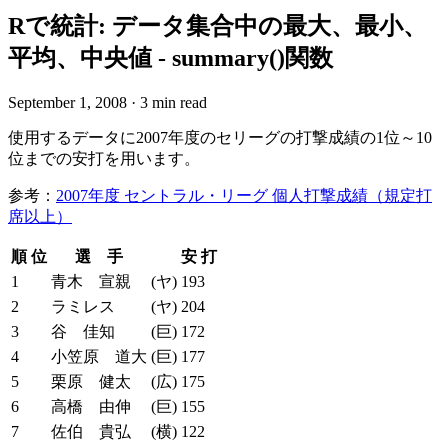
Rで統計: データ集合中の最大、最小、
平均、中央値 - summary()関数
September 1, 2008
·
3 min read
使用するデータに2007年度のセリーグの打撃成績の1位～10
位までの安打を用います。
参考：
2007年度 セントラル・リーグ 個人打撃成績（規定打
席以上）
順 位
選 手
安 打
1
青木 宣親
(ヤ)
193
2
ラミレス
(ヤ)
204
3
谷 佳知
(巨)
172
4
小笠原 道大
(巨)
177
5
栗原 健太
(広)
175
6
高橋 由伸
(巨)
155
7
佐伯 貴弘
(横)
122