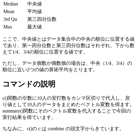
Median
中央値
Mean
平均値
3rd Qu
第三四分位数
Max
最大値
ここで、中央値とはデータ集合中の中央の順位に位置する値
であり、第一四分位数と第三四分位数はそれぞれ、下から数
えて1/4、3/4の順位に位置する値です。
ただし、データ個数が偶数個の場合は、中央（1/4、3/4）の
順位に近い2つの値の算術平均をとります。
コマンドの説明
c()関数の引数に10人の安打数をカンマ区切りで代入し、戻
り値として10人のデータをまとめたベクトル変数を得ます。
summary()関数にそのベクトル変数を代入することで今回の
実行結果を得ています。
ちなみに、c()の c は combine の頭文字からきています。