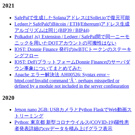
2021
SafePalで生成したSolanaアドレスはSollet.ioで復元可能
LedgerとSafePalのBitcoin / ETH(Ethereum)アドレス生成
アルゴリズムは同じ(BIP39 / BIP44)
Polkadot{.js} Extension / Ledger / SafePal間で同一ニーモ
ニックを用いたDOTアカウントの可搬性はない
IOST: Donnie Finance 発行のiwBTCトークンのステーキ
ングフロー
IOST: DeFiプラットフォームDonnie Financeのサーバダ
ウン事象についてまとめてみた
Apache エラー解決法 AH00526: Syntax error ~
httpd.conf:Invalid command 'Â ', perhaps misspelled or
defined by a module not included in the server configuration
2020
Jetson nano 2GB: USBカメラとPython FlaskでWeb動画ス
トリーミング
Python: 東京都 新型コロナウイルス(COVID-19)陽性患
者発表詳細のcsvデータを積み上げグラフ表示