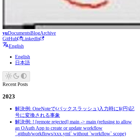
yu
Documents
Blog
Archive
GitHub
LinkedIn
English
English
日本語
Recent Posts
2023
解決例: OneNoteで(バックスラッシュ)入力時に¥(円)記
号に変換される事象
解決例: ! [remote rejected] main -> main (refusing to allow
an OAuth App to create or update workflow
`.github/workflows/xxx.yml` without `workflow` scope)