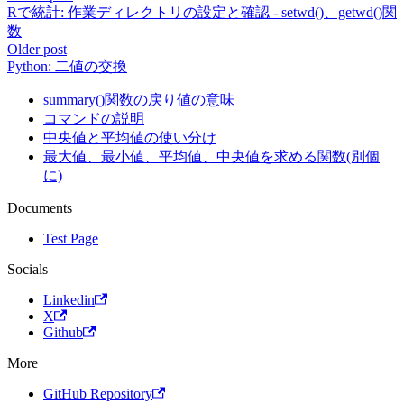
Rで統計: 作業ディレクトリの設定と確認 - setwd()、getwd()関
数
Older post
Python: 二値の交換
summary()関数の戻り値の意味
コマンドの説明
中央値と平均値の使い分け
最大値、最小値、平均値、中央値を求める関数(別個
に)
Documents
Test Page
Socials
Linkedin
X
Github
More
GitHub Repository