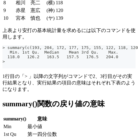
8
相川 亮二
(横)
118
9
赤星 憲広
(神)
120
10
宮本 慎也
(ヤ)
139
上表より安打の基本統計量を求めるには以下のコマンドを使
用します。
> summary(c(193, 204, 172, 177, 175, 155, 122, 118, 120
   Min. 1st Qu.  Median    Mean 3rd Qu.    Max.
  118.0   126.2   163.5   157.5   176.5   204.0
>
1行目の「> 」以降の文字列がコマンドで2、3行目がその実
行結果となり、実行結果の項目の意味はそれぞれ下表のよう
になります。
summary()関数の戻り値の意味
summary()
意味
Min
最小値
1st Qu
第一四分位数