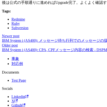
後は公式の手順通りに進めればUpgrade完了。よくよく確認すると
Tags:
Redmine
Ruby
Subversion
Newer post
IBM System i (AS400): メッセージ待ち行列でのメッセージ
Older post
IBM System i (AS400): CPA, CPFメッセージ内容の検索 - DSP
事象
対応例
Documents
Test Page
Socials
Linkedin
X
Github