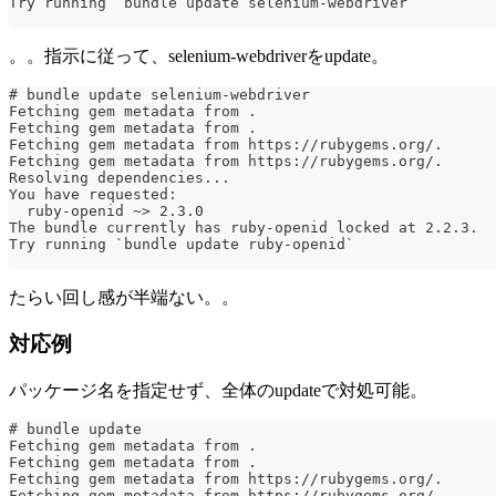
Try running `bundle update selenium-webdriver`
。。指示に従って、selenium-webdriverをupdate。
# bundle update selenium-webdriver
Fetching gem metadata from .
Fetching gem metadata from .
Fetching gem metadata from https://rubygems.org/.
Fetching gem metadata from https://rubygems.org/.
Resolving dependencies...
You have requested:
  ruby-openid ~> 2.3.0
The bundle currently has ruby-openid locked at 2.2.3.
Try running `bundle update ruby-openid`
たらい回し感が半端ない。。
対応例
パッケージ名を指定せず、全体のupdateで対処可能。
# bundle update
Fetching gem metadata from .
Fetching gem metadata from .
Fetching gem metadata from https://rubygems.org/.
Fetching gem metadata from https://rubygems.org/.