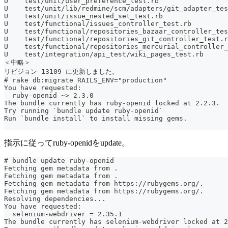
U    test/unit/user_preference_test.rb
U    test/unit/lib/redmine/scm/adapters/git_adapter_tes
U    test/unit/issue_nested_set_test.rb
U    test/functional/issues_controller_test.rb
U    test/functional/repositories_bazaar_controller_tes
U    test/functional/repositories_git_controller_test.r
U    test/functional/repositories_mercurial_controller_
U    test/integration/api_test/wiki_pages_test.rb
＜中略＞
リビジョン 13109 に更新しました。
# rake db:migrate RAILS_ENV="production"
You have requested:
  ruby-openid ~> 2.3.0
The bundle currently has ruby-openid locked at 2.2.3.
Try running `bundle update ruby-openid`
Run `bundle install` to install missing gems.
指示に従ってruby-openidをupdate。
# bundle update ruby-openid
Fetching gem metadata from .
Fetching gem metadata from .
Fetching gem metadata from https://rubygems.org/.
Fetching gem metadata from https://rubygems.org/.
Resolving dependencies...
You have requested:
  selenium-webdriver = 2.35.1
The bundle currently has selenium-webdriver locked at 2