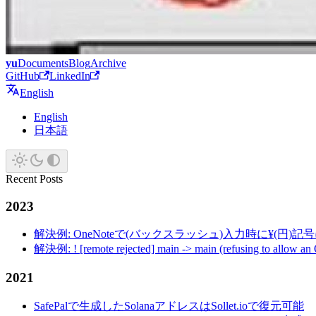
yu
Documents
Blog
Archive
GitHub
LinkedIn
English
English
日本語
Recent Posts
2023
解決例: OneNoteで(バックスラッシュ)入力時に¥(円)
解決例: ! [remote rejected] main -> main (refusing to allow an
2021
SafePalで生成したSolanaアドレスはSollet.ioで復元可能