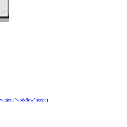
 without `workflow` scope)