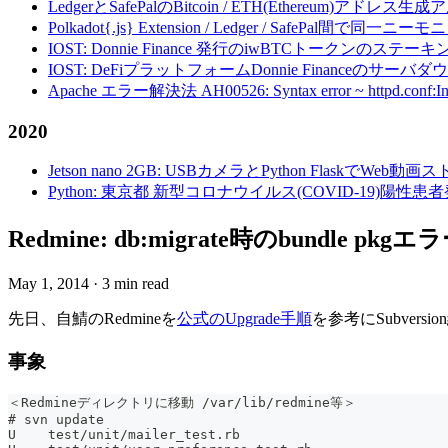
LedgerとSafePalのBitcoin / ETH(Ethereum)アドレス生
Polkadot{.js} Extension / Ledger / Safe
IOST: Donnie Finance 発行のiwBTCトークンのステ
IOST: DeFiプラットフォームDonnie Financeの
Apache エラー解決法 AH00526: Syntax error ~ httpd.conf:Invalid c
2020
Jetson nano 2GB: USBカメラとPython FlaskでWeb
Python: 東京都 新型コロナウイルス(COVID-19)
Redmine: db:migrate時のbundle p
May 1, 2014
·
3 min read
先日、自鯖のRedmineを
公式のUpgrade手順
を参考にSubver
事象
＜Redmineディレクトリに移動 /var/lib/redmine等＞
# svn update
U    test/unit/mailer_test.rb