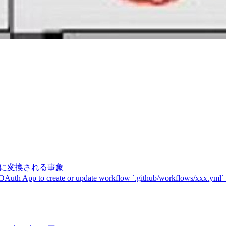
記号に変換される事象
 OAuth App to create or update workflow `.github/workflows/xxx.yml`