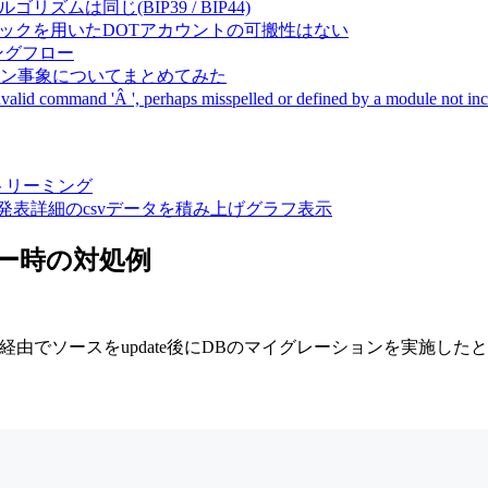
成アルゴリズムは同じ(BIP39 / BIP44)
Pal間で同一ニーモニックを用いたDOTアカウントの可搬性はない
ーキングフロー
サーバダウン事象についてまとめてみた
ommand 'Â ', perhaps misspelled or defined by a module not includ
動画ストリーミング
陽性患者発表詳細のcsvデータを積み上げグラフ表示
kgエラー時の対処例
sion経由でソースをupdate後にDBのマイグレーションを実施