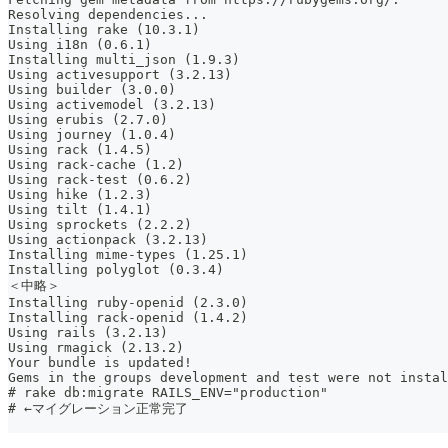
Resolving dependencies...
Installing rake (10.3.1)
Using i18n (0.6.1)
Installing multi_json (1.9.3)
Using activesupport (3.2.13)
Using builder (3.0.0)
Using activemodel (3.2.13)
Using erubis (2.7.0)
Using journey (1.0.4)
Using rack (1.4.5)
Using rack-cache (1.2)
Using rack-test (0.6.2)
Using hike (1.2.3)
Using tilt (1.4.1)
Using sprockets (2.2.2)
Using actionpack (3.2.13)
Installing mime-types (1.25.1)
Installing polyglot (0.3.4)
＜中略＞
Installing ruby-openid (2.3.0)
Installing rack-openid (1.4.2)
Using rails (3.2.13)
Using rmagick (2.13.2)
Your bundle is updated!
Gems in the groups development and test were not instal
# rake db:migrate RAILS_ENV="production"
# ←マイグレーション正常完了