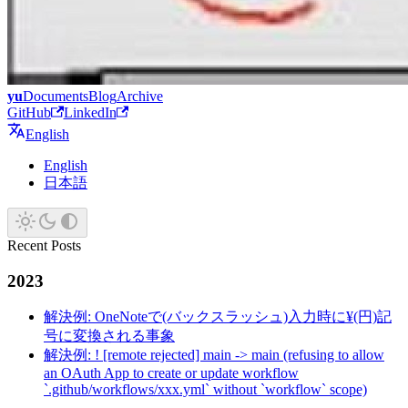
yu
Documents
Blog
Archive
GitHub
LinkedIn
English
English
日本語
Recent Posts
2023
解決例: OneNoteで(バックスラッシュ)入力時に¥(円)記
号に変換される事象
解決例: ! [remote rejected] main -> main (refusing to allow
an OAuth App to create or update workflow
`.github/workflows/xxx.yml` without `workflow` scope)