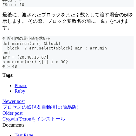
#Add : 4
#Sum : 10
最後に、渡されたブロックをまた引数として渡す場合の例を
示します。 その際、ブロック変数名の前に「&」をつけま
す。
# 配列内の最小値を求める
def minimum(arr, &block)
  block  ? arr.select(&block).min : arr.min
end
arr = [20,48,15,67]
p minimum(arr) {|i| i > 30}
#=> 48
Tags:
Phrase
Ruby
Newer post
プロセスの監視＆自動復旧(簡易版)
Older post
Cygwinでcronをインストール
Documents
Test Page