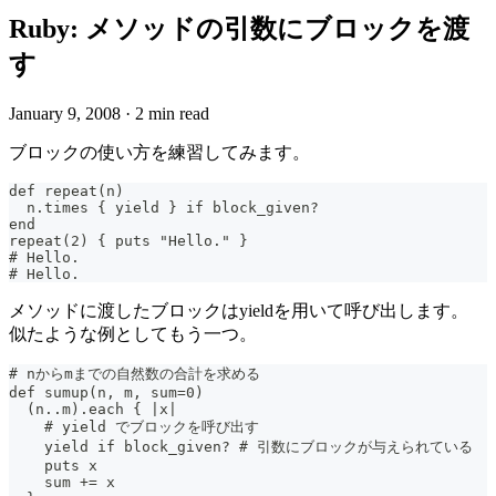
Ruby: メソッドの引数にブロックを渡
す
January 9, 2008
·
2 min read
ブロックの使い方を練習してみます。
def repeat(n)
  n.times { yield } if block_given?
end
repeat(2) { puts "Hello." }
# Hello.
# Hello.
メソッドに渡したブロックはyieldを用いて呼び出します。
似たような例としてもう一つ。
# nからmまでの自然数の合計を求める
def sumup(n, m, sum=0)
  (n..m).each { |x|
    # yield でブロックを呼び出す
    yield if block_given? # 引数にブロックが与えられている
    puts x
    sum += x