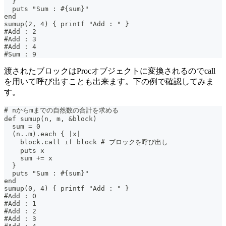
  }
  puts "Sum : #{sum}"
end
sumup(2, 4) { printf "Add : " }
#Add : 2
#Add : 3
#Add : 4
#Sum : 9
渡されたブロックはProcオブジェクトに変換されるのでcall
を用いて呼び出すことも出来ます。下の例で確認してみま
す。
# nからmまでの自然数の合計を求める
def sumup(n, m, &block)
  sum = 0
  (n..m).each { |x|
    block.call if block # ブロックを呼び出し
    puts x
    sum += x
  }
  puts "Sum : #{sum}"
end
sumup(0, 4) { printf "Add : " }
#Add : 0
#Add : 1
#Add : 2
#Add : 3