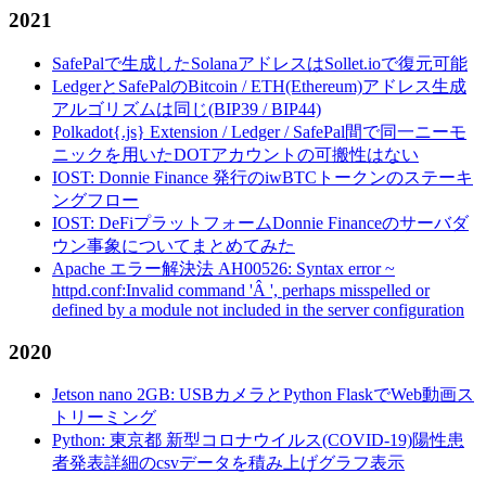
2021
SafePalで生成したSolanaアドレスはSollet.ioで復元可能
LedgerとSafePalのBitcoin / ETH(Ethereum)アドレス生成
アルゴリズムは同じ(BIP39 / BIP44)
Polkadot{.js} Extension / Ledger / SafePal間で同一ニーモ
ニックを用いたDOTアカウントの可搬性はない
IOST: Donnie Finance 発行のiwBTCトークンのステーキ
ングフロー
IOST: DeFiプラットフォームDonnie Financeのサーバダ
ウン事象についてまとめてみた
Apache エラー解決法 AH00526: Syntax error ~
httpd.conf:Invalid command 'Â ', perhaps misspelled or
defined by a module not included in the server configuration
2020
Jetson nano 2GB: USBカメラとPython FlaskでWeb動画ス
トリーミング
Python: 東京都 新型コロナウイルス(COVID-19)陽性患
者発表詳細のcsvデータを積み上げグラフ表示