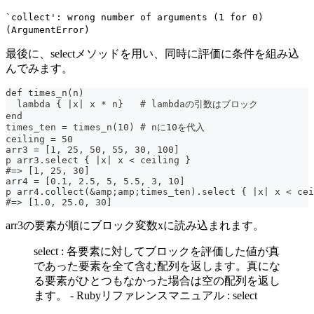
`collect': wrong number of arguments (1 for 0)
(ArgumentError)
最後に、selectメソッドを用い、同時に評価に条件を組み込
んでみます。
def times_n(n)
  lambda { |x| x * n}   # lambdaの引数はブロック
end
times_ten = times_n(10) # nに10を代入
ceiling = 50
arr3 = [1, 25, 50, 55, 30, 100]
p arr3.select { |x| x < ceiling }
#=> [1, 25, 30]
arr4 = [0.1, 2.5, 5, 5.5, 3, 10]
p arr4.collect(&amp;amp;times_ten).select { |x| x < cei
#=> [1.0, 25.0, 30]
arr3の要素が順にブロック変数xに読み込まれます。
select : 各要素に対してブロックを評価した値が真
であった要素を全て含む配列を返します。真にな
る要素がひとつもなかった場合は空の配列を返し
ます。 - Rubyリファレンスマニュアル : select