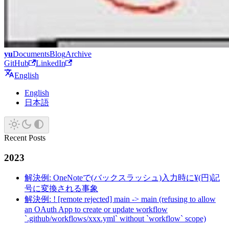
yu
Documents
Blog
Archive
GitHub
LinkedIn
English
English
日本語
Recent Posts
2023
解決例: OneNoteで(バックスラッシュ)入力時に¥(円)記
号に変換される事象
解決例: ! [remote rejected] main -> main (refusing to allow
an OAuth App to create or update workflow
`.github/workflows/xxx.yml` without `workflow` scope)