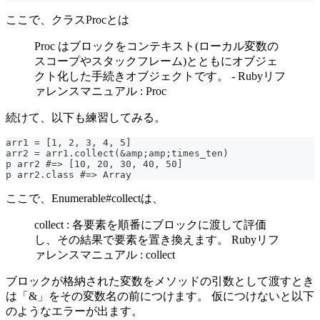
ここで、クラスProcとは
Proc はブロックをコンテキスト(ローカル変数の
スコープやスタックフレーム)とともにオブジェ
クト化した手続きオブジェクトです。 - Rubyリフ
ァレンスマニュアル : Proc
続けて、以下も練習してみる。
arr1 = [1, 2, 3, 4, 5]
arr2 = arr1.collect(&amp;amp;times_ten)
p arr2 #=> [10, 20, 30, 40, 50]
p arr2.class #=> Array
ここで、Enumerable#collectは、
collect : 各要素を順番にブロックに渡して評価
し、その結果で要素を置き換えます。 Rubyリフ
ァレンスマニュアル : collect
ブロックが格納された変数をメソッドの引数として渡すとき
は「&」をその変数名の前につけます。 仮につけないと以下
のようなエラーが出ます。