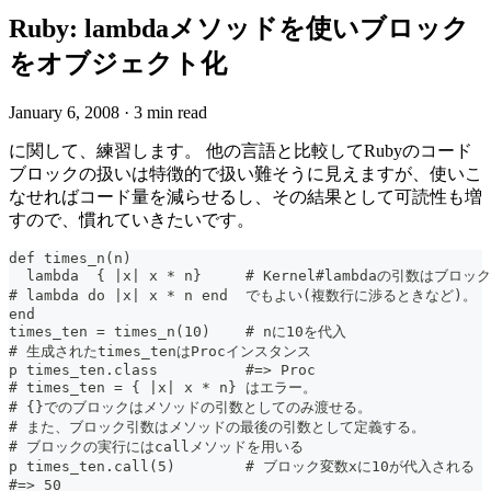
Ruby: lambdaメソッドを使いブロック
をオブジェクト化
January 6, 2008
·
3 min read
に関して、練習します。 他の言語と比較してRubyのコード
ブロックの扱いは特徴的で扱い難そうに見えますが、使いこ
なせればコード量を減らせるし、その結果として可読性も増
すので、慣れていきたいです。
def times_n(n)
  lambda  { |x| x * n}     # Kernel#lambdaの引数はブロック
# lambda do |x| x * n end  でもよい(複数行に渉るときなど)。
end
times_ten = times_n(10)    # nに10を代入
# 生成されたtimes_tenはProcインスタンス
p times_ten.class          #=> Proc
# times_ten = { |x| x * n} はエラー。
# {}でのブロックはメソッドの引数としてのみ渡せる。
# また、ブロック引数はメソッドの最後の引数として定義する。
# ブロックの実行にはcallメソッドを用いる
p times_ten.call(5)        # ブロック変数xに10が代入される
#=> 50