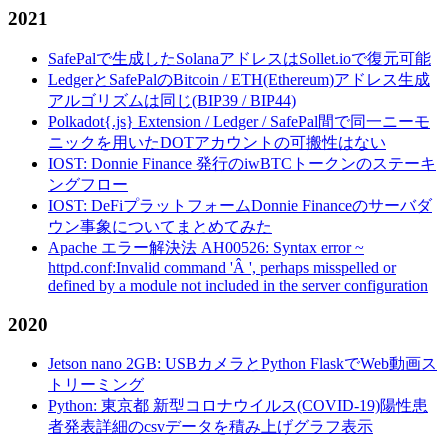
2021
SafePalで生成したSolanaアドレスはSollet.ioで復元可能
LedgerとSafePalのBitcoin / ETH(Ethereum)アドレス生成
アルゴリズムは同じ(BIP39 / BIP44)
Polkadot{.js} Extension / Ledger / SafePal間で同一ニーモ
ニックを用いたDOTアカウントの可搬性はない
IOST: Donnie Finance 発行のiwBTCトークンのステーキ
ングフロー
IOST: DeFiプラットフォームDonnie Financeのサーバダ
ウン事象についてまとめてみた
Apache エラー解決法 AH00526: Syntax error ~
httpd.conf:Invalid command 'Â ', perhaps misspelled or
defined by a module not included in the server configuration
2020
Jetson nano 2GB: USBカメラとPython FlaskでWeb動画ス
トリーミング
Python: 東京都 新型コロナウイルス(COVID-19)陽性患
者発表詳細のcsvデータを積み上げグラフ表示