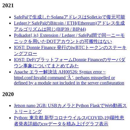
2021
SafePalで生成したSolanaアドレスはSollet.ioで復元可能
LedgerとSafePalのBitcoin / ETH(Ethereum)アドレス生成
アルゴリズムは同じ(BIP39 / BIP44)
Polkadot{.js} Extension / Ledger / SafePal間で同一ニーモ
ニックを用いたDOTアカウントの可搬性はない
IOST: Donnie Finance 発行のiwBTCトークンのステーキ
ングフロー
IOST: DeFiプラットフォームDonnie Financeのサーバダ
ウン事象についてまとめてみた
Apache エラー解決法 AH00526: Syntax error ~
httpd.conf:Invalid command 'Â ', perhaps misspelled or
defined by a module not included in the server configuration
2020
Jetson nano 2GB: USBカメラとPython FlaskでWeb動画ス
トリーミング
Python: 東京都 新型コロナウイルス(COVID-19)陽性患
者発表詳細のcsvデータを積み上げグラフ表示