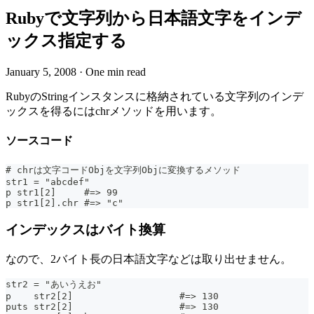
Rubyで文字列から日本語文字をインデ
ックス指定する
January 5, 2008
·
One min read
RubyのStringインスタンスに格納されている文字列のインデ
ックスを得るにはchrメソッドを用います。
ソースコード
# chrは文字コードObjを文字列Objに変換するメソッド
str1 = "abcdef"
p str1[2]     #=> 99
p str1[2].chr #=> "c"
インデックスはバイト換算
なので、2バイト長の日本語文字などは取り出せません。
str2 = "あいうえお"
p    str2[2]                   #=> 130
puts str2[2]                   #=> 130