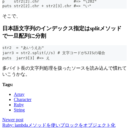
p    str2[2].chr               #=> "\202"
puts str2[2].chr + str2[3].chr #=> "い"
そこで、
日本語文字列のインデックス指定はsplitメソッド
で一旦配列に分割
str2  = "あいうえお"
jarr3 = str2.split(//s) # 文字コードがSJISの場合
puts  jarr3[3] #=> え
多バイト長の文字列処理を扱ったソースを読み込んで慣れて
いこうかな。
Tags:
Array
Character
Ruby
String
Newer post
Ruby: lambdaメソッドを使いブロックをオブジェクト化