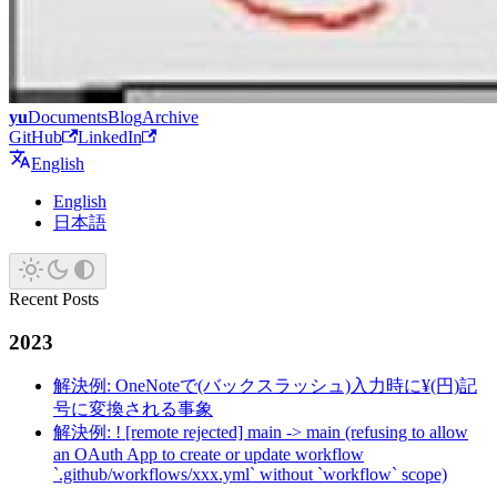
yu
Documents
Blog
Archive
GitHub
LinkedIn
English
English
日本語
Recent Posts
2023
解決例: OneNoteで(バックスラッシュ)入力時に¥(円)記
号に変換される事象
解決例: ! [remote rejected] main -> main (refusing to allow
an OAuth App to create or update workflow
`.github/workflows/xxx.yml` without `workflow` scope)