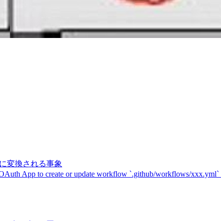
記号に変換される事象
 OAuth App to create or update workflow `.github/workflows/xxx.yml`