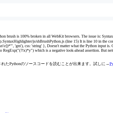
on brush is 100% broken in all WebKit browsers. The issue is: SyntaxEr
yntaxHighlighter/js/shBrushPython.js (line 15) It is line 10 in the c
\''\\n\\r])*'", 'gm'), css: 'string' }, Doesn't matter what the Python input
 to RegExp("(?!x)*y") which is a negative look-ahead assertion. But neit
eでもハイライトされたPythonのソースコードを読むことが出来ます。試しに→
P