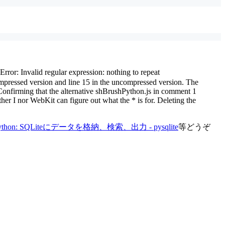
ror: Invalid regular expression: nothing to repeat
ompressed version and line 15 in the uncompressed version. The
 is. Confirming that the alternative shBrushPython.js in comment 1
her I nor WebKit can figure out what the * is for. Deleting the
ython: SQLiteにデータを格納、検索、出力 - pysqlite
等どうぞ