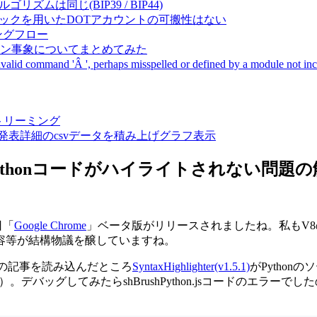
成アルゴリズムは同じ(BIP39 / BIP44)
Pal間で同一ニーモニックを用いたDOTアカウントの可搬性はない
ーキングフロー
サーバダウン事象についてまとめてみた
ommand 'Â ', perhaps misspelled or defined by a module not includ
動画ストリーミング
陽性患者発表詳細のcsvデータを積み上げグラフ表示
ghterのPythonコードがハイライトされない問題
日「
Google Chrome
」ベータ版がリリースされましたね。私もV
容等が結構物議を醸していますね。
トの記事を読み込んだところ
SyntaxHighlighter
(v1.5.1)
がPytho
か）。デバッグしてみたらshBrushPython.jsコードのエラ