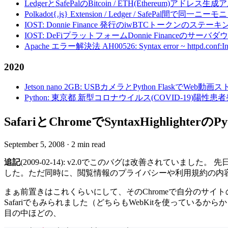
LedgerとSafePalのBitcoin / ETH(Ethereum)アドレス生
Polkadot{.js} Extension / Ledger / Safe
IOST: Donnie Finance 発行のiwBTCトークンのステ
IOST: DeFiプラットフォームDonnie Financeの
Apache エラー解決法 AH00526: Syntax error ~ httpd.conf:Invalid c
2020
Jetson nano 2GB: USBカメラとPython FlaskでWeb
Python: 東京都 新型コロナウイルス(COVID-19)
SafariとChromeでSyntaxHighli
September 5, 2008
·
2 min read
追記
(2009-02-14): v2.0でこのバグは改善されていました。 先
した。ただ同時に、閲覧情報のプライバシーや利用規約の内
まぁ前置きはこれくらいにして、そのChromeで自分のサイ
Safariでもみられました（どちらもWebKitを使っているから
目の中ほどの、