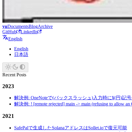
yu
Documents
Blog
Archive
GitHub
LinkedIn
English
English
日本語
Recent Posts
2023
解決例: OneNoteで(バックスラッシュ)入力時に¥(円)
解決例: ! [remote rejected] main -> main (refusing to allow an
2021
SafePalで生成したSolanaアドレスはSollet.ioで復元可能