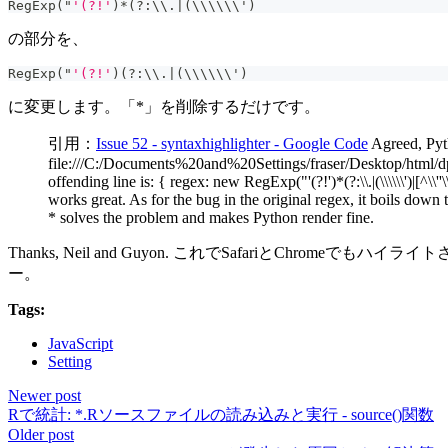
RegExp
(
"
'(?!'
)
*
(
?
:
\\
.
|
(
\\\\\\'
)
の部分を、
RegExp
(
"
'(?!'
)
(
?
:
\\
.
|
(
\\\\\\'
)
に変更します。「*」を削除するだけです。
引用：
Issue 52 - syntaxhighlighter - Google Code
Agreed, Pyth
file:///C:/Documents%20and%20Settings/fraser/Desktop/html/dp.S
offending line is: { regex: new RegExp("'(?!')*(?:\\.|(\\\\\\')|[^\
works great. As for the bug in the original regex, it boils down
* solves the problem and makes Python render fine.
Thanks, Neil and Guyon. これでSafariとChrom
ー。
Tags:
JavaScript
Setting
Newer post
Rで統計: *.Rソースファイルの読み込みと実行 - source()関数
Older post