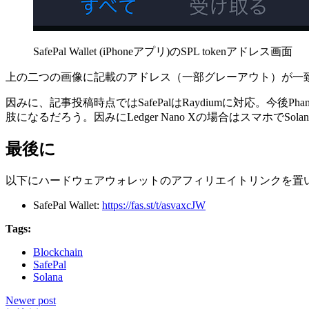
SafePal Wallet (iPhoneアプリ)のSPL tokenアドレス画面
上の二つの画像に記載のアドレス（一部グレーアウト）が一
因みに、記事投稿時点ではSafePalはRaydiumに対応。今後
肢になるだろう。因みにLedger Nano Xの場合はスマホでSo
最後に
以下にハードウェアウォレットのアフィリエイトリンクを置
SafePal Wallet:
https://fas.st/t/asvaxcJW
Tags:
Blockchain
SafePal
Solana
Newer post