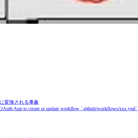
記号に変換される事象
 OAuth App to create or update workflow `.github/workflows/xxx.yml`