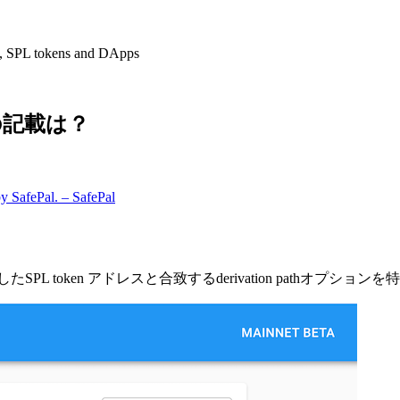
t, SPL tokens and DApps
sの記載は？
by SafePal. – SafePal
SPL token アドレスと合致するderivation pathオプションを