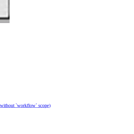
 without `workflow` scope)