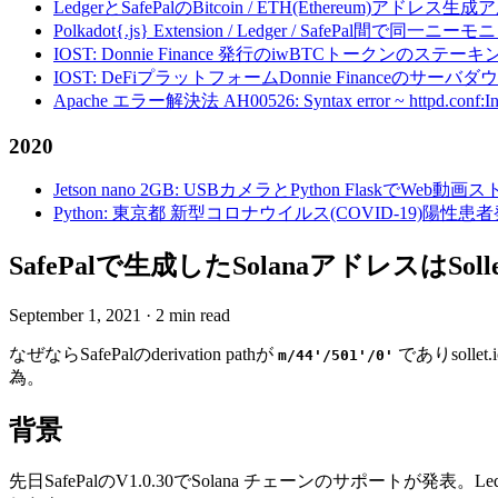
LedgerとSafePalのBitcoin / ETH(Ethereum)アドレス生
Polkadot{.js} Extension / Ledger / Safe
IOST: Donnie Finance 発行のiwBTCトークンのステ
IOST: DeFiプラットフォームDonnie Financeの
Apache エラー解決法 AH00526: Syntax error ~ httpd.conf:Invalid c
2020
Jetson nano 2GB: USBカメラとPython FlaskでWeb
Python: 東京都 新型コロナウイルス(COVID-19)
SafePalで生成したSolanaアドレスはSoll
September 1, 2021
·
2 min read
なぜならSafePalのderivation pathが
でありsollet
m/44'/501'/0'
為。
背景
先日SafePalのV1.0.30でSolana チェーンのサポートが発表