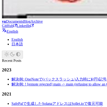
yu
Documents
Blog
Archive
GitHub
LinkedIn
English
English
日本語
Recent Posts
2023
解決例: OneNoteで(バックスラッシュ)入力時に¥(円)
解決例: ! [remote rejected] main -> main (refusing to allow an
2021
SafePalで生成したSolanaアドレスはSollet.ioで復元可能