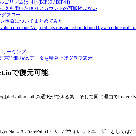
成アルゴリズムは同じ(BIP39 / BIP44)
Pal間で同一ニーモニックを用いたDOTアカウントの可搬性はない
ーキングフロー
サーバダウン事象についてまとめてみた
ommand 'Â ', perhaps misspelled or defined by a module not includ
動画ストリーミング
陽性患者発表詳細のcsvデータを積み上げグラフ表示
et.ioで復元可能
.ioはderivation pathの選択ができる為。そして同じ理由でLedger N
。Ledger Nano X / SafePal S1 / ペーパウォレッ