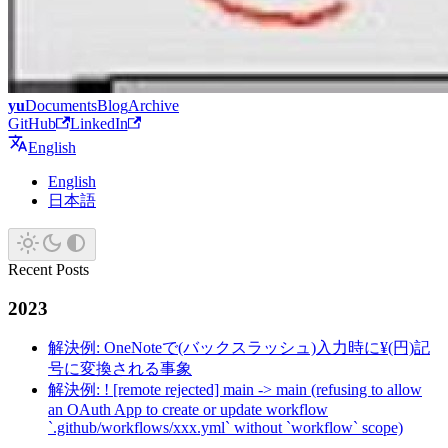
yu
Documents
Blog
Archive
GitHub
LinkedIn
English
English
日本語
Recent Posts
2023
解決例: OneNoteで(バックスラッシュ)入力時に¥(円)記
号に変換される事象
解決例: ! [remote rejected] main -> main (refusing to allow
an OAuth App to create or update workflow
`.github/workflows/xxx.yml` without `workflow` scope)