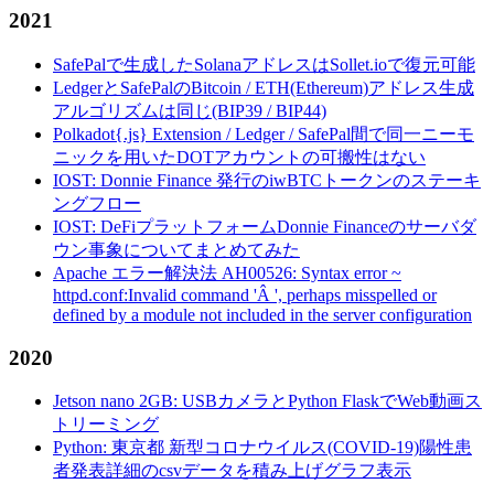
2021
SafePalで生成したSolanaアドレスはSollet.ioで復元可能
LedgerとSafePalのBitcoin / ETH(Ethereum)アドレス生成
アルゴリズムは同じ(BIP39 / BIP44)
Polkadot{.js} Extension / Ledger / SafePal間で同一ニーモ
ニックを用いたDOTアカウントの可搬性はない
IOST: Donnie Finance 発行のiwBTCトークンのステーキ
ングフロー
IOST: DeFiプラットフォームDonnie Financeのサーバダ
ウン事象についてまとめてみた
Apache エラー解決法 AH00526: Syntax error ~
httpd.conf:Invalid command 'Â ', perhaps misspelled or
defined by a module not included in the server configuration
2020
Jetson nano 2GB: USBカメラとPython FlaskでWeb動画ス
トリーミング
Python: 東京都 新型コロナウイルス(COVID-19)陽性患
者発表詳細のcsvデータを積み上げグラフ表示