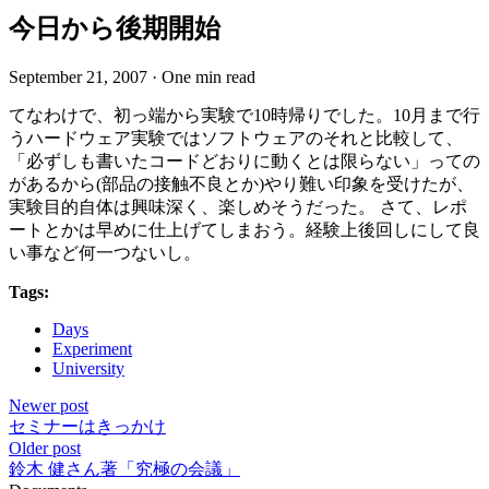
今日から後期開始
September 21, 2007
·
One min read
てなわけで、初っ端から実験で10時帰りでした。10月まで行
うハードウェア実験ではソフトウェアのそれと比較して、
「必ずしも書いたコードどおりに動くとは限らない」っての
があるから(部品の接触不良とか)やり難い印象を受けたが、
実験目的自体は興味深く、楽しめそうだった。 さて、レポ
ートとかは早めに仕上げてしまおう。経験上後回しにして良
い事など何一つないし。
Tags:
Days
Experiment
University
Newer post
セミナーはきっかけ
Older post
鈴木 健さん著「究極の会議」