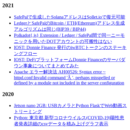
2021
SafePalで生成したSolanaアドレスはSollet.ioで復元可能
LedgerとSafePalのBitcoin / ETH(Ethereum)アドレス生成
アルゴリズムは同じ(BIP39 / BIP44)
Polkadot{.js} Extension / Ledger / SafePal間で同一ニーモ
ニックを用いたDOTアカウントの可搬性はない
IOST: Donnie Finance 発行のiwBTCトークンのステーキ
ングフロー
IOST: DeFiプラットフォームDonnie Financeのサーバダ
ウン事象についてまとめてみた
Apache エラー解決法 AH00526: Syntax error ~
httpd.conf:Invalid command 'Â ', perhaps misspelled or
defined by a module not included in the server configuration
2020
Jetson nano 2GB: USBカメラとPython FlaskでWeb動画ス
トリーミング
Python: 東京都 新型コロナウイルス(COVID-19)陽性患
者発表詳細のcsvデータを積み上げグラフ表示