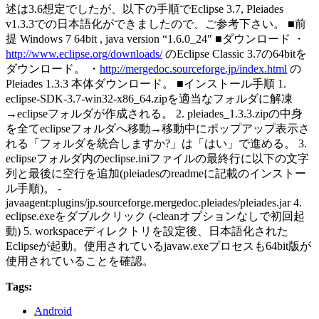
述は3.6想定でしたが、以下の手順でEclipse 3.7, Pleiades
v1.3.3での日本語化ができましたので、ご参考下さい。 ■前
提 Windows 7 64bit , java version “1.6.0_24″ ■ダウンロード ・
http://www.eclipse.org/downloads/
のEclipse Classic 3.7の64bitを
ダウンロード。 ・
http://mergedoc.sourceforge.jp/index.html
の
Pleiades 1.3.3 本体ダウンロード。 ■インストール手順 1.
eclipse-SDK-3.7-win32-x86_64.zipを適当なフォルダに解凍
→eclipseフォルダが作成される。 2. pleiades_1.3.3.zipの中身
を全てeclipseフォルダへ移動→移動中にポップアップ表示さ
れる「フォルダを統合しますか?」は「はい」で進める。 3.
eclipseフォルダ内のeclipse.iniファイルの最終行に以下の文字
列と最後に空行を追加(pleiadesのreadmeに記載のインストー
ル手順)。 -
javaagent:plugins/jp.sourceforge.mergedoc.pleiades/pleiades.jar 4.
eclipse.exeをダブルクリック (-cleanオプションなしで初回起
動) 5. workspaceディレクトリを設定後、日本語化された
Eclipseが起動。使用されているjavaw.exeプロセスも64bit版が
使用されていることを確認。
Tags:
Android