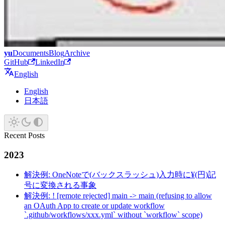
yu
Documents
Blog
Archive
GitHub
LinkedIn
English
English
日本語
Recent Posts
2023
解決例: OneNoteで(バックスラッシュ)入力時に¥(円)記
号に変換される事象
解決例: ! [remote rejected] main -> main (refusing to allow
an OAuth App to create or update workflow
`.github/workflows/xxx.yml` without `workflow` scope)