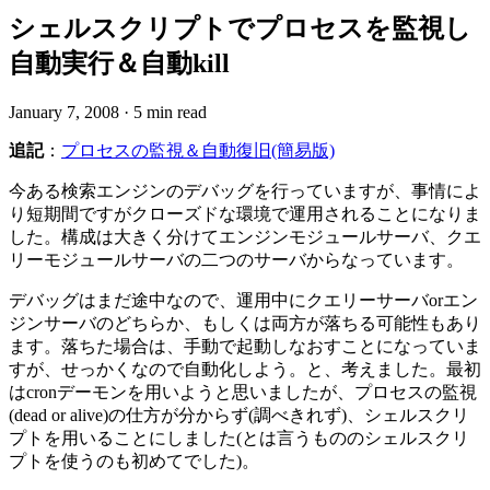
シェルスクリプトでプロセスを監視し
自動実行＆自動kill
January 7, 2008
·
5 min read
追記
：
プロセスの監視＆自動復旧(簡易版)
今ある検索エンジンのデバッグを行っていますが、事情によ
り短期間ですがクローズドな環境で運用されることになりま
した。構成は大きく分けてエンジンモジュールサーバ、クエ
リーモジュールサーバの二つのサーバからなっています。
デバッグはまだ途中なので、運用中にクエリーサーバorエン
ジンサーバのどちらか、もしくは両方が落ちる可能性もあり
ます。落ちた場合は、手動で起動しなおすことになっていま
すが、せっかくなので自動化しよう。と、考えました。最初
はcronデーモンを用いようと思いましたが、プロセスの監視
(dead or alive)の仕方が分からず(調べきれず)、シェルスクリ
プトを用いることにしました(とは言うもののシェルスクリ
プトを使うのも初めてでした)。