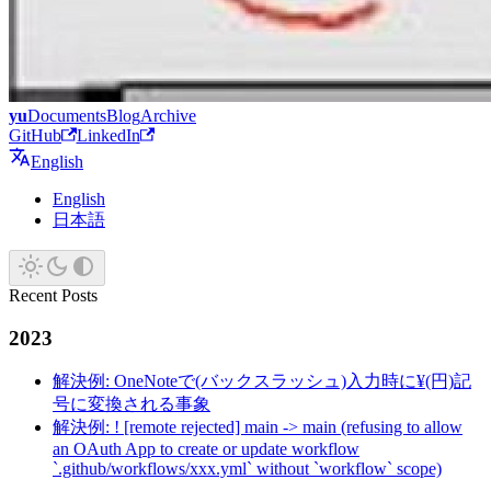
yu
Documents
Blog
Archive
GitHub
LinkedIn
English
English
日本語
Recent Posts
2023
解決例: OneNoteで(バックスラッシュ)入力時に¥(円)記
号に変換される事象
解決例: ! [remote rejected] main -> main (refusing to allow
an OAuth App to create or update workflow
`.github/workflows/xxx.yml` without `workflow` scope)