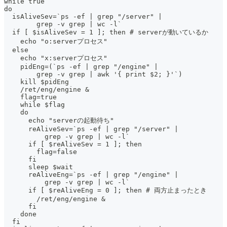
while true
do
  isAliveSev=`ps -ef | grep "/server" |
        grep -v grep | wc -l`
  if [ $isAliveSev = 1 ]; then # serverが動いているか
    echo "o:serverプロセス"
  else
    echo "x:serverプロセス"
    pidEng=(`ps -ef | grep "/engine" |
        grep -v grep | awk '{ print $2; }'`)
    kill $pidEng
    /ret/eng/engine &
    flag=true
    while $flag
    do
      echo "serverの起動待ち"
      reAliveSev=`ps -ef | grep "/server" |
          grep -v grep | wc -l`
      if [ $reAliveSev = 1 ]; then
        flag=false
      fi
      sleep $wait
      reAliveEng=`ps -ef | grep "/engine" |
          grep -v grep | wc -l`
      if [ $reAliveEng = 0 ]; then # 両方止まったとき
        /ret/eng/engine &
      fi
    done
  fi