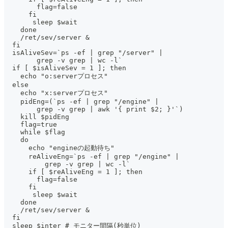
        flag=false
      fi
       sleep $wait
    done
    /ret/sev/server &
  fi
  isAliveSev=`ps -ef | grep "/server" |
        grep -v grep | wc -l`
  if [ $isAliveSev = 1 ]; then
    echo "o:serverプロセス"
  else
    echo "x:serverプロセス"
    pidEng=(`ps -ef | grep "/engine" |
        grep -v grep | awk '{ print $2; }'`)
    kill $pidEng
    flag=true
    while $flag
    do
      echo "engineの起動待ち"
      reAliveEng=`ps -ef | grep "/engine" |
          grep -v grep | wc -l`
      if [ $reAliveEng = 1 ]; then
        flag=false
      fi
       sleep $wait
    done
    /ret/sev/server &
  fi
  sleep $inter # モニター間隔(秒単位)