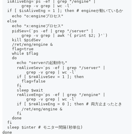
  isAliveEng=`ps -ef | grep "/engine" |
        grep -v grep | wc -l`
  if [ $isAliveEng = 1 ]; then # engineが動いているか
    echo "o:engineプロセス"
  else
    echo "x:engineプロセス"
    pidSev=(`ps -ef | grep "/server" |
        grep -v grep | awk '{ print $2; }'`)
    kill $pidSev
    /ret/eng/engine &
    flag=true
    while $flag
    do
      echo "serverの起動待ち"
      reAliveSev=`ps -ef | grep "/server" |
          grep -v grep | wc -l`
      if [ $reAliveSev = 1 ]; then
        flag=false
      fi
      sleep $wait
      reAliveEng=`ps -ef | grep "/engine" |
          grep -v grep | wc -l`
      if [ $reAliveEng = 0 ]; then # 両方止まったとき
        /ret/eng/engine &
      fi
    done
  fi
  sleep $inter # モニター間隔(秒単位)
done