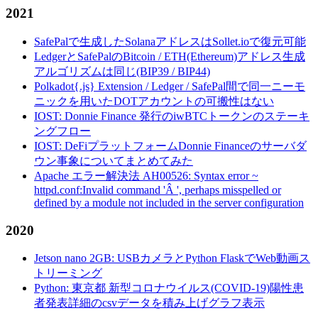
2021
SafePalで生成したSolanaアドレスはSollet.ioで復元可能
LedgerとSafePalのBitcoin / ETH(Ethereum)アドレス生成
アルゴリズムは同じ(BIP39 / BIP44)
Polkadot{.js} Extension / Ledger / SafePal間で同一ニーモ
ニックを用いたDOTアカウントの可搬性はない
IOST: Donnie Finance 発行のiwBTCトークンのステーキ
ングフロー
IOST: DeFiプラットフォームDonnie Financeのサーバダ
ウン事象についてまとめてみた
Apache エラー解決法 AH00526: Syntax error ~
httpd.conf:Invalid command 'Â ', perhaps misspelled or
defined by a module not included in the server configuration
2020
Jetson nano 2GB: USBカメラとPython FlaskでWeb動画ス
トリーミング
Python: 東京都 新型コロナウイルス(COVID-19)陽性患
者発表詳細のcsvデータを積み上げグラフ表示