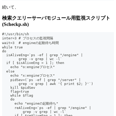
続いて、
検索クエリーサーバモジュール用監視スクリプト
(Scheckp.sh)
#!/usr/bin/sh
inter=3 # プロセスの監視間隔
wait=3  # engineの起動待ち時間
while true
do
  isAliveEng=`ps -ef | grep "/engine" |
        grep -v grep | wc -l`
  if [ $isAliveEng = 1 ]; then
    echo "o:engineプロセス"
  else
    echo "x:engineプロセス"
    pidSev=(`ps -ef | grep "/server" |
        grep -v grep | awk '{ print $2; }'`)
    kill $pidSev
    flag=true
    while $flag
    do
      echo "engineの起動待ち"
      reAliveEng=`ps -ef | grep "/engine" |
          grep -v grep | wc -l`
      if [ $reAliveEng = 1 ]; then