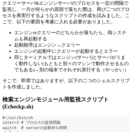
クエリーサーバ&エンジンサーバのプロセスを一定の間隔で
監視し、一方が何らかの原因で落ちた際は、再び二つのプロ
セスを再実行するようなスクリプトの作成を試みました。こ
こで、以下の要因を考慮に入れる必要がありました。
エンジンorクエリーのどちらかが落ちたら、両システ
ムも再起動する
起動順序はエンジン→クエリー
エンジンの起動中にクエリーが起動するとエラー
同じターミナルではエンジン(サーバ)とサーバがうま
く動作しない(もともと別々のマシンで動作させるもの
でもある)→別の端末でそれぞれ実行する（やっかい）
そこで、即席ではありますが、以下の二つのシェルスクリプ
トを作成しました。
検索エンジンモジュール用監視スクリプト
(Echeckp.sh)
#!/usr/bin/sh
inter=3 # プロセスの監視間隔
wait=5  # serverの起動待ち時間