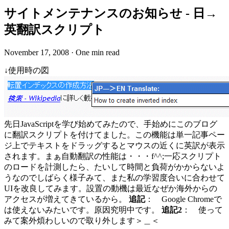
サイトメンテナンスのお知らせ - 日→
英翻訳スクリプト
November 17, 2008
·
One min read
↓使用時の図
先日JavaScriptを学び始めてみたので、手始めにこのブログ
に翻訳スクリプトを付けてました。この機能は単一記事ペー
ジ上でテキストをドラッグするとマウスの近くに英訳が表示
されます。まぁ自動翻訳の性能は・・・f^^;一応スクリプト
のロードを計測したら、たいして時間と負荷がかからないよ
うなのでしばらく様子みて、また私の学習度合いに合わせて
UIを改良してみます。設置の動機は最近なぜか海外からの
アクセスが増えてきているから。
追記
： Google Chromeで
は使えないみたいです。原因究明中です。
追記2
： 使って
みて案外煩わしいので取り外します＞＿＜