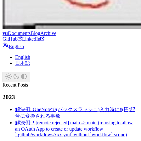
yu
Documents
Blog
Archive
GitHub
LinkedIn
English
English
日本語
Recent Posts
2023
解決例: OneNoteで(バックスラッシュ)入力時に¥(円)記
号に変換される事象
解決例: ! [remote rejected] main -> main (refusing to allow
an OAuth App to create or update workflow
`.github/workflows/xxx.yml` without `workflow` scope)