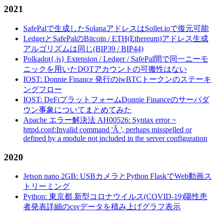
2021
SafePalで生成したSolanaアドレスはSollet.ioで復元可能
LedgerとSafePalのBitcoin / ETH(Ethereum)アドレス生成
アルゴリズムは同じ(BIP39 / BIP44)
Polkadot{.js} Extension / Ledger / SafePal間で同一ニーモ
ニックを用いたDOTアカウントの可搬性はない
IOST: Donnie Finance 発行のiwBTCトークンのステーキ
ングフロー
IOST: DeFiプラットフォームDonnie Financeのサーバダ
ウン事象についてまとめてみた
Apache エラー解決法 AH00526: Syntax error ~
httpd.conf:Invalid command 'Â ', perhaps misspelled or
defined by a module not included in the server configuration
2020
Jetson nano 2GB: USBカメラとPython FlaskでWeb動画ス
トリーミング
Python: 東京都 新型コロナウイルス(COVID-19)陽性患
者発表詳細のcsvデータを積み上げグラフ表示