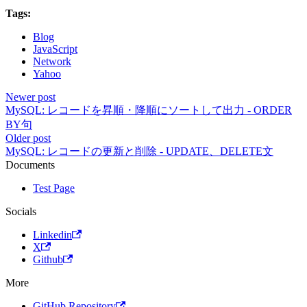
Tags:
Blog
JavaScript
Network
Yahoo
Newer post
MySQL: レコードを昇順・降順にソートして出力 - ORDER
BY句
Older post
MySQL: レコードの更新と削除 - UPDATE、DELETE文
Documents
Test Page
Socials
Linkedin
X
Github
More
GitHub Repository