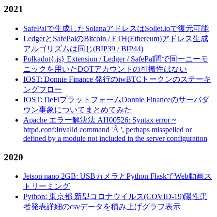
2021
SafePalで生成したSolanaアドレスはSollet.ioで復元可能
LedgerとSafePalのBitcoin / ETH(Ethereum)アドレス生成
アルゴリズムは同じ(BIP39 / BIP44)
Polkadot{.js} Extension / Ledger / SafePal間で同一ニーモ
ニックを用いたDOTアカウントの可搬性はない
IOST: Donnie Finance 発行のiwBTCトークンのステーキ
ングフロー
IOST: DeFiプラットフォームDonnie Financeのサーバダ
ウン事象についてまとめてみた
Apache エラー解決法 AH00526: Syntax error ~
httpd.conf:Invalid command 'Â ', perhaps misspelled or
defined by a module not included in the server configuration
2020
Jetson nano 2GB: USBカメラとPython FlaskでWeb動画ス
トリーミング
Python: 東京都 新型コロナウイルス(COVID-19)陽性患
者発表詳細のcsvデータを積み上げグラフ表示