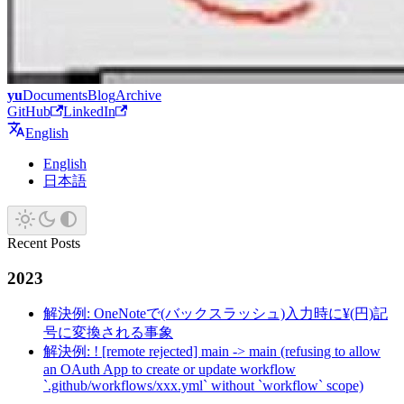
yu
Documents
Blog
Archive
GitHub
LinkedIn
English
English
日本語
Recent Posts
2023
解決例: OneNoteで(バックスラッシュ)入力時に¥(円)記
号に変換される事象
解決例: ! [remote rejected] main -> main (refusing to allow
an OAuth App to create or update workflow
`.github/workflows/xxx.yml` without `workflow` scope)