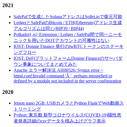
2021
SafePalで生成したSolanaアドレスはSollet.ioで復元可能
LedgerとSafePalのBitcoin / ETH(Ethereum)アドレス生成
アルゴリズムは同じ(BIP39 / BIP44)
Polkadot{.js} Extension / Ledger / SafePal間で同一ニーモ
ニックを用いたDOTアカウントの可搬性はない
IOST: Donnie Finance 発行のiwBTCトークンのステーキ
ングフロー
IOST: DeFiプラットフォームDonnie Financeのサーバダ
ウン事象についてまとめてみた
Apache エラー解決法 AH00526: Syntax error ~
httpd.conf:Invalid command 'Â ', perhaps misspelled or
defined by a module not included in the server configuration
2020
Jetson nano 2GB: USBカメラとPython FlaskでWeb動画ス
トリーミング
Python: 東京都 新型コロナウイルス(COVID-19)陽性患
者発表詳細のcsvデータを積み上げグラフ表示