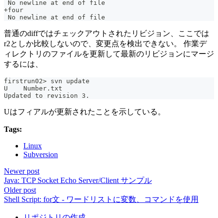
 No newline at end of file
+four
 No newline at end of file
普通のdiffではチェックアウトされたリビジョン、ここでは
r2としか比較しないので、変更点を検出できない。 作業デ
ィレクトリのファイルを更新して最新のリビジョンにマージ
するには、
firstrun02> svn update
U    Number.txt
Updated to revision 3.
Uはフィアルが更新されたことを示している。
Tags:
Linux
Subversion
Newer post
Java: TCP Socket Echo Server/Client サンプル
Older post
Shell Script: for文 - ワードリストに変数、コマンドを使用
リポジトリの作成