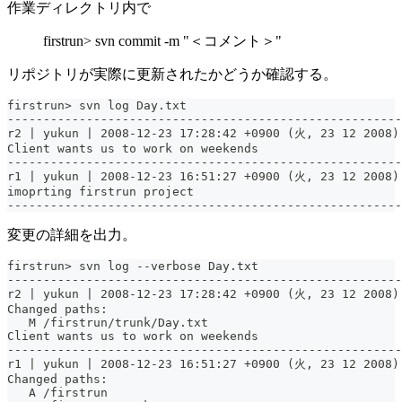
作業ディレクトリ内で
firstrun> svn commit -m "＜コメント＞"
リポジトリが実際に更新されたかどうか確認する。
firstrun> svn log Day.txt
-------------------------------------------------------
r2 | yukun | 2008-12-23 17:28:42 +0900 (火, 23 12 2008)
Client wants us to work on weekends
-------------------------------------------------------
r1 | yukun | 2008-12-23 16:51:27 +0900 (火, 23 12 2008)
imoprting firstrun project
-------------------------------------------------------
変更の詳細を出力。
firstrun> svn log --verbose Day.txt
-------------------------------------------------------
r2 | yukun | 2008-12-23 17:28:42 +0900 (火, 23 12 2008)
Changed paths:
   M /firstrun/trunk/Day.txt
Client wants us to work on weekends
-------------------------------------------------------
r1 | yukun | 2008-12-23 16:51:27 +0900 (火, 23 12 2008)
Changed paths:
   A /firstrun