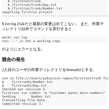
   A /firstrun/trunk
   A /firstrun/trunk/Day.txt
   A /firstrun/trunk/Number.txt
imoprting firstrun project
-------------------------------------------------------
$ svn log のみだと最新の変更は出てこない。 また、作業デ
ィレクトリ以外でコマンドを実行すると、
work> svn log
svn: '.' is not a working copy
のようにエラーとなる。
競合の発生
2人目のユーザの作業ディレクトリをfirstrun02とする。
svn co file:///Users/yukun/svn-repos/firstrun/trunk fir
A    firstrun02/Number.txt
A    firstrun02/Day.txt
Checked out revision 2.
firstrun> svn commit -m "Customer wants more numbers"
Sending        Number.txt
Transmitting file data .
Committed revision 3.