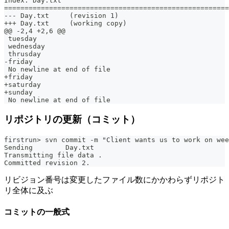
Index: Day.txt
=======================================================
--- Day.txt	(revision 1)
+++ Day.txt	(working copy)
@@ -2,4 +2,6 @@
 tuesday
 wednesday
 thrusday
-friday
 No newline at end of file
+friday
+saturday
+sunday
 No newline at end of file
リポジトリの更新（コミット）
firstrun> svn commit -m "Client wants us to work on wee
Sending        Day.txt
Transmitting file data .
Committed revision 2.
リビジョン番号は変更したファイル数にかかわらずリポジト
リ全体に及ぶ
コミットの一般式