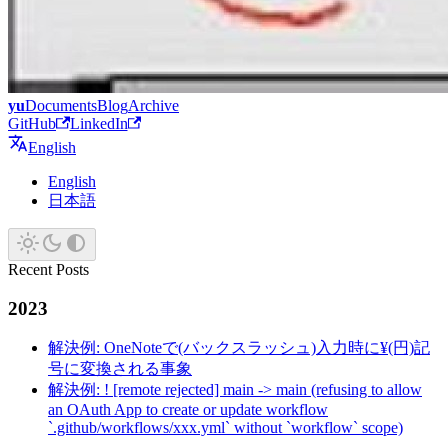
yu
Documents
Blog
Archive
GitHub
LinkedIn
English
English
日本語
Recent Posts
2023
解決例: OneNoteで(バックスラッシュ)入力時に¥(円)記
号に変換される事象
解決例: ! [remote rejected] main -> main (refusing to allow
an OAuth App to create or update workflow
`.github/workflows/xxx.yml` without `workflow` scope)