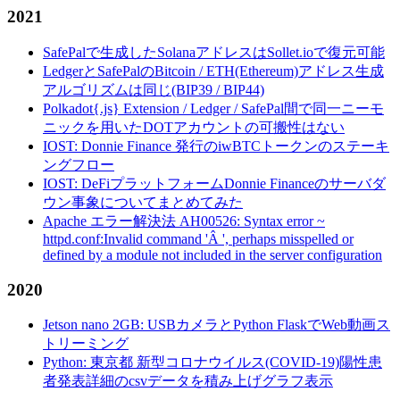
2021
SafePalで生成したSolanaアドレスはSollet.ioで復元可能
LedgerとSafePalのBitcoin / ETH(Ethereum)アドレス生成
アルゴリズムは同じ(BIP39 / BIP44)
Polkadot{.js} Extension / Ledger / SafePal間で同一ニーモ
ニックを用いたDOTアカウントの可搬性はない
IOST: Donnie Finance 発行のiwBTCトークンのステーキ
ングフロー
IOST: DeFiプラットフォームDonnie Financeのサーバダ
ウン事象についてまとめてみた
Apache エラー解決法 AH00526: Syntax error ~
httpd.conf:Invalid command 'Â ', perhaps misspelled or
defined by a module not included in the server configuration
2020
Jetson nano 2GB: USBカメラとPython FlaskでWeb動画ス
トリーミング
Python: 東京都 新型コロナウイルス(COVID-19)陽性患
者発表詳細のcsvデータを積み上げグラフ表示