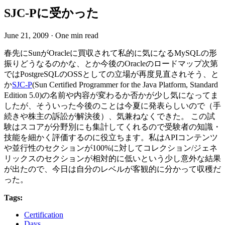
SJC-Pに受かった
June 21, 2009
·
One min read
春先にSunがOracleに買収されて私的に気になるMySQLの形
振りどうなるのかな、とか今後のOracleのロードマップ次第
ではPostgreSQLのOSSとしての立場が再度見直されそう、と
か
SJC-P
(Sun Certified Programmer for the Java Platform, Standard
Edition 5.0)の名前や内容が変わるか否かが少し気になってま
したが、そういった今後のことは今夏に発表らしいので（手
続きや株主の訴訟が解決後）、気兼ねなくできた。 この試
験はスコアが分野別にも集計してくれるので受験者の知識・
技能を細かく評価するのに役立ちます。私はAPIコンテンツ
や並行性のセクションが100%に対してコレクション/ジェネ
リックスのセクションが相対的に低いという少し意外な結果
が出たので、今日は自分のレベルが客観的に分かって収穫だ
った。
Tags:
Certification
Days