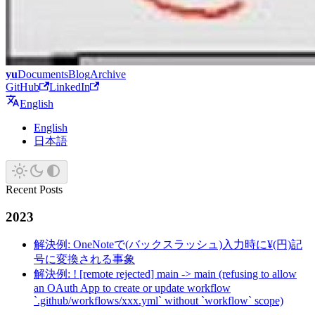
yu
Documents
Blog
Archive
GitHub
LinkedIn
English
English
日本語
Recent Posts
2023
解決例: OneNoteで(バックスラッシュ)入力時に¥(円)記
号に変換される事象
解決例: ! [remote rejected] main -> main (refusing to allow
an OAuth App to create or update workflow
`.github/workflows/xxx.yml` without `workflow` scope)