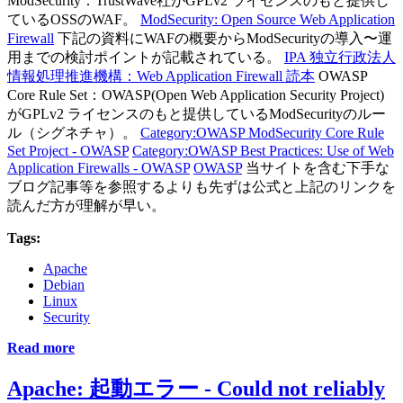
ModSecurity：TrustWave社がGPLv2 ライセンスのもと提供し
ているOSSのWAF。
ModSecurity: Open Source Web Application
Firewall
下記の資料にWAFの概要からModSecurityの導入〜運
用までの検討ポイントが記載されている。
IPA 独立行政法人
情報処理推進機構：Web Application Firewall 読本
OWASP
Core Rule Set：OWASP(Open Web Application Security Project)
がGPLv2 ライセンスのもと提供しているModSecurityのルー
ル（シグネチャ）。
Category:OWASP ModSecurity Core Rule
Set Project - OWASP
Category:OWASP Best Practices: Use of Web
Application Firewalls - OWASP
OWASP
当サイトを含む下手な
ブログ記事等を参照するよりも先ずは公式と上記のリンクを
読んだ方が理解が早い。
Tags:
Apache
Debian
Linux
Security
Read more
Apache: 起動エラー - Could not reliably