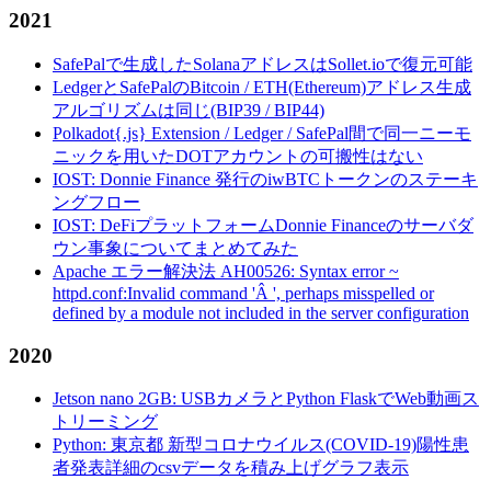
2021
SafePalで生成したSolanaアドレスはSollet.ioで復元可能
LedgerとSafePalのBitcoin / ETH(Ethereum)アドレス生成
アルゴリズムは同じ(BIP39 / BIP44)
Polkadot{.js} Extension / Ledger / SafePal間で同一ニーモ
ニックを用いたDOTアカウントの可搬性はない
IOST: Donnie Finance 発行のiwBTCトークンのステーキ
ングフロー
IOST: DeFiプラットフォームDonnie Financeのサーバダ
ウン事象についてまとめてみた
Apache エラー解決法 AH00526: Syntax error ~
httpd.conf:Invalid command 'Â ', perhaps misspelled or
defined by a module not included in the server configuration
2020
Jetson nano 2GB: USBカメラとPython FlaskでWeb動画ス
トリーミング
Python: 東京都 新型コロナウイルス(COVID-19)陽性患
者発表詳細のcsvデータを積み上げグラフ表示