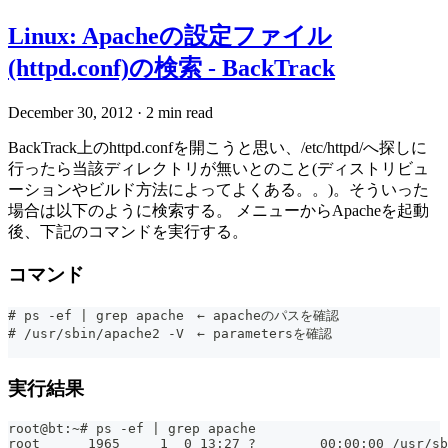
Linux: Apacheの設定ファイル
(httpd.conf)の検索 - BackTrack
December 30, 2012
·
2 min read
BackTrack上のhttpd.confを開こうと思い、/etc/httpd/へ探しに
行ったら当該ディレクトリが無いとのこと(ディストリビュ
ーションやビルド方法によってよくある。。)。そういった
場合は以下のように検索する。 メニューからApacheを起動
後、下記のコマンドを実行する。
コマンド
# ps -ef | grep apache　← apacheのパスを確認
# /usr/sbin/apache2 -V　← parametersを確認
実行結果
root@bt:~# ps -ef | grep apache
root      1965     1  0 13:27 ?        00:00:00 /usr/sb