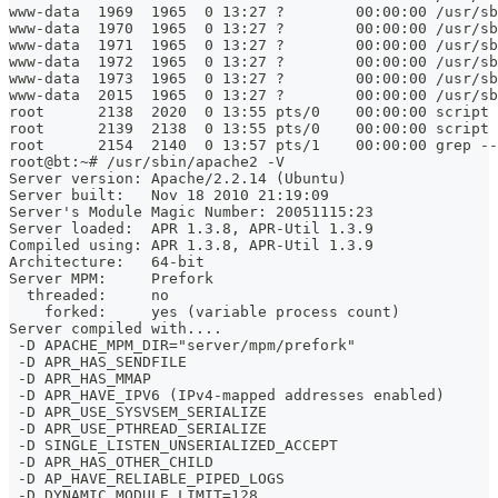
www-data  1969  1965  0 13:27 ?        00:00:00 /usr/sb
www-data  1970  1965  0 13:27 ?        00:00:00 /usr/sb
www-data  1971  1965  0 13:27 ?        00:00:00 /usr/sb
www-data  1972  1965  0 13:27 ?        00:00:00 /usr/sb
www-data  1973  1965  0 13:27 ?        00:00:00 /usr/sb
www-data  2015  1965  0 13:27 ?        00:00:00 /usr/sb
root      2138  2020  0 13:55 pts/0    00:00:00 script
root      2139  2138  0 13:55 pts/0    00:00:00 script
root      2154  2140  0 13:57 pts/1    00:00:00 grep --
root@bt:~# /usr/sbin/apache2 -V
Server version: Apache/2.2.14 (Ubuntu)
Server built:   Nov 18 2010 21:19:09
Server's Module Magic Number: 20051115:23
Server loaded:  APR 1.3.8, APR-Util 1.3.9
Compiled using: APR 1.3.8, APR-Util 1.3.9
Architecture:   64-bit
Server MPM:     Prefork
  threaded:     no
    forked:     yes (variable process count)
Server compiled with....
 -D APACHE_MPM_DIR="server/mpm/prefork"
 -D APR_HAS_SENDFILE
 -D APR_HAS_MMAP
 -D APR_HAVE_IPV6 (IPv4-mapped addresses enabled)
 -D APR_USE_SYSVSEM_SERIALIZE
 -D APR_USE_PTHREAD_SERIALIZE
 -D SINGLE_LISTEN_UNSERIALIZED_ACCEPT
 -D APR_HAS_OTHER_CHILD
 -D AP_HAVE_RELIABLE_PIPED_LOGS
 -D DYNAMIC_MODULE_LIMIT=128