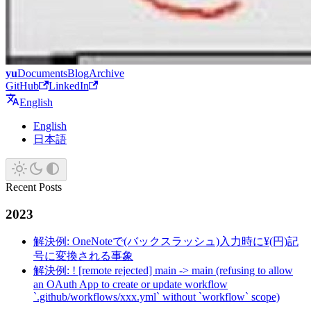
yu
Documents
Blog
Archive
GitHub
LinkedIn
English
English
日本語
Recent Posts
2023
解決例: OneNoteで(バックスラッシュ)入力時に¥(円)記
号に変換される事象
解決例: ! [remote rejected] main -> main (refusing to allow
an OAuth App to create or update workflow
`.github/workflows/xxx.yml` without `workflow` scope)