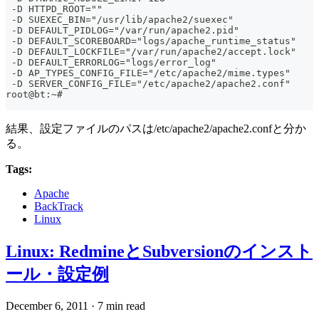
 -D HTTPD_ROOT=""
 -D SUEXEC_BIN="/usr/lib/apache2/suexec"
 -D DEFAULT_PIDLOG="/var/run/apache2.pid"
 -D DEFAULT_SCOREBOARD="logs/apache_runtime_status"
 -D DEFAULT_LOCKFILE="/var/run/apache2/accept.lock"
 -D DEFAULT_ERRORLOG="logs/error_log"
 -D AP_TYPES_CONFIG_FILE="/etc/apache2/mime.types"
 -D SERVER_CONFIG_FILE="/etc/apache2/apache2.conf"
root@bt:~#
結果、設定ファイルのパスは/etc/apache2/apache2.confと分か
る。
Tags:
Apache
BackTrack
Linux
Linux: RedmineとSubversionのインスト
ール・設定例
December 6, 2011
·
7 min read