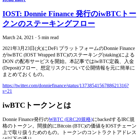
IOST: Donnie Finance 発行のiwBTCトー
クンのステーキングフロー
March 24, 2021
·
5 min read
2021年3月23日(火)にDeFi プラットフォームのDonnie Finance
がiwBTC (IOST Wrapped BTC)のステーキング(staking)による
DON の配布サービスを開始。本記事ではiwBTC定義、入金
(Deposit)フロー、想定リスクについて公開情報を元に簡単に
まとめておくもの。
https://twitter.com/donniefinance/status/1373854156788621316?
s=21
iwBTCトークンとは
Donnie Finance発行の
WBTC (ERC20規格)
にbackedするIRC規
格のトークン。間接的にBitcoin (BTC)の価値をIOSTチェーン
上で取り扱うためのもの。トークンのコントラクトアドレス
は以下の通り。