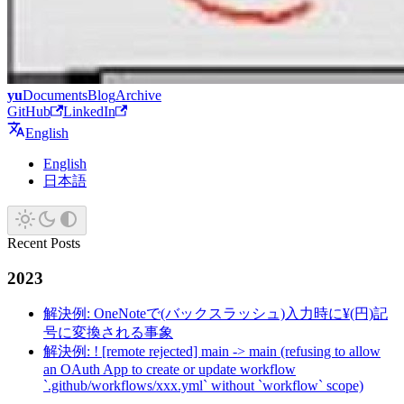
yu
Documents
Blog
Archive
GitHub
LinkedIn
English
English
日本語
Recent Posts
2023
解決例: OneNoteで(バックスラッシュ)入力時に¥(円)記
号に変換される事象
解決例: ! [remote rejected] main -> main (refusing to allow
an OAuth App to create or update workflow
`.github/workflows/xxx.yml` without `workflow` scope)