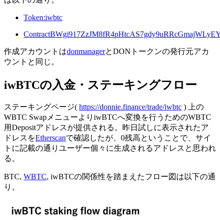
Token:iwbtc
ContractBWgi917ZzJM8fR4pHtcAS7gdy9uRRcGmajWLy
作成アカウントは
donmanager
とDONトークンの発行元アカ
ウントと同じ。
iwBTCの入金・ステーキングフロー
ステーキングページ(
https://donnie.finance/trade/iwbtc
) 上の
WBTC SwapメニューよりiwBTCへ変換を行うためのWBTC
用Depositアドレスが提供される。昨日試しに表示されたア
ドレスを
Etherscan
で確認したが、0残高ということで、サイ
トに記載の通りユーザー個々に生成されるアドレスと思われ
る。
BTC,
WBTC
, iwBTCの関係性を踏まえたフロー図は以下の通
り。