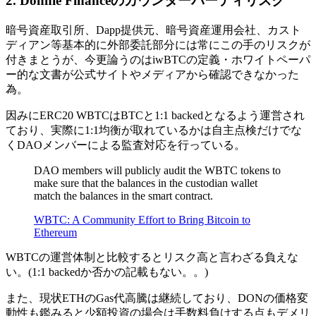
2. Donnie Financeのカウンターパーティリスク
暗号資産取引所、Dapp提供元、暗号資産運用会社、カスト
ディアン等基本的に外部委託部分には常にこの手のリスクが
付きまとうが、今更論うのはiwBTCの定義・ホワイトペーパ
ー的な文書が公式サイトやメディアから確認できなかった
為。
因みにERC20 WBTCはBTCと1:1 backedとなるよう運営され
ており、実際に1:1均衡が取れているかは自主点検だけでな
くDAOメンバーによる監査対応を行っている。
DAO members will publicly audit the WBTC tokens to
make sure that the balances in the custodian wallet
match the balances in the smart contract.
WBTC: A Community Effort to Bring Bitcoin to
Ethereum
WBTCの運営体制と比較するとリスク高と言わざる負えな
い。(1:1 backedか否かの記載もない。。)
また、現状ETHのGas代高騰は継続しており、DONの価格変
動性も鑑みると少額投資の場合は手数料負けする点もデメリ