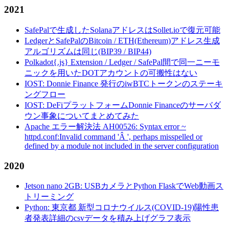
2021
SafePalで生成したSolanaアドレスはSollet.ioで復元可能
LedgerとSafePalのBitcoin / ETH(Ethereum)アドレス生成
アルゴリズムは同じ(BIP39 / BIP44)
Polkadot{.js} Extension / Ledger / SafePal間で同一ニーモ
ニックを用いたDOTアカウントの可搬性はない
IOST: Donnie Finance 発行のiwBTCトークンのステーキ
ングフロー
IOST: DeFiプラットフォームDonnie Financeのサーバダ
ウン事象についてまとめてみた
Apache エラー解決法 AH00526: Syntax error ~
httpd.conf:Invalid command 'Â ', perhaps misspelled or
defined by a module not included in the server configuration
2020
Jetson nano 2GB: USBカメラとPython FlaskでWeb動画ス
トリーミング
Python: 東京都 新型コロナウイルス(COVID-19)陽性患
者発表詳細のcsvデータを積み上げグラフ表示