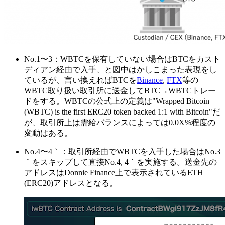
No.1〜3：WBTCを保有していない場合はBTCをカスト
ディアン経由で入手、と図中はかしこまった表現をし
ているが、言い換えればBTCを
Binance
,
FTX
等の
WBTC取り扱い取引所に送金してBTC→WBTCトレー
ドをする。WBTCの公式上の定義は"Wrapped Bitcoin
(WBTC) is the first ERC20 token backed 1:1 with Bitcoin"だ
が、取引所上は需給バランスによっては0.0X%程度の
変動はある。
No.4〜4｀：取引所経由でWBTCを入手した場合はNo.3
｀をスキップして直接No.4, 4｀を実施する。送金先の
アドレスはDonnie Finance上で表示されているETH
(ERC20)アドレスとなる。