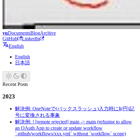
yu
Documents
Blog
Archive
GitHub
LinkedIn
English
English
日本語
Recent Posts
2023
解決例: OneNoteで(バックスラッシュ)入力時に¥(円)記
号に変換される事象
解決例: ! [remote rejected] main -> main (refusing to allow
an OAuth App to create or update workflow
`.github/workflows/xxx.yml` without `workflow` scope)