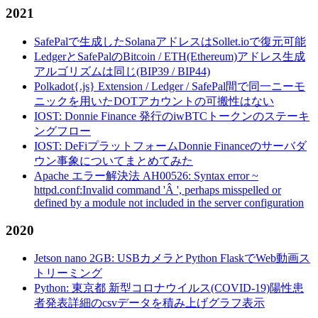
2021
SafePalで生成したSolanaアドレスはSollet.ioで復元可能
LedgerとSafePalのBitcoin / ETH(Ethereum)アドレス生成
アルゴリズムは同じ(BIP39 / BIP44)
Polkadot{.js} Extension / Ledger / SafePal間で同一ニーモ
ニックを用いたDOTアカウントの可搬性はない
IOST: Donnie Finance 発行のiwBTCトークンのステーキ
ングフロー
IOST: DeFiプラットフォームDonnie Financeのサーバダ
ウン事象についてまとめてみた
Apache エラー解決法 AH00526: Syntax error ~
httpd.conf:Invalid command 'Â ', perhaps misspelled or
defined by a module not included in the server configuration
2020
Jetson nano 2GB: USBカメラとPython FlaskでWeb動画ス
トリーミング
Python: 東京都 新型コロナウイルス(COVID-19)陽性患
者発表詳細のcsvデータを積み上げグラフ表示