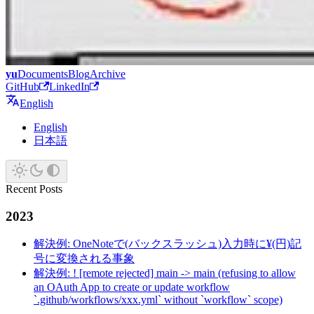
yu
Documents
Blog
Archive
GitHub
LinkedIn
English
English
日本語
Recent Posts
2023
解決例: OneNoteで(バックスラッシュ)入力時に¥(円)記
号に変換される事象
解決例: ! [remote rejected] main -> main (refusing to allow
an OAuth App to create or update workflow
`.github/workflows/xxx.yml` without `workflow` scope)