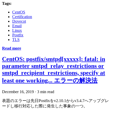
Tags:
CentOS
Certification
Dovecot
Email
Linux
Postfix
TLS
Read more
CentOS: postfix/smtpd[xxxxx]: fatal: in
parameter smtpd_relay_restrictions or
smtpd_recipient_restrictions, specify at
least one working... エラーの解決法
December 16, 2019
·
3 min read
表題のエラーは先日Postfixをv2.10.1からv3.4.7へアップグレ
ードし移行対応した際に発生した事象の一つ。