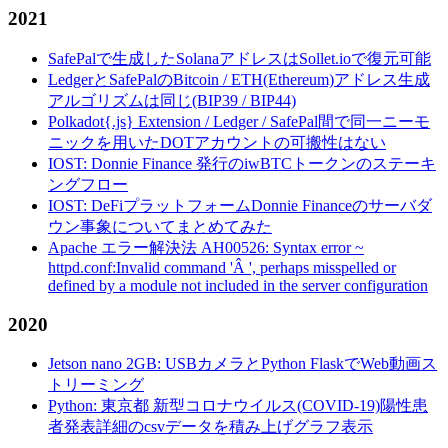
2021
SafePalで生成したSolanaアドレスはSollet.ioで復元可能
LedgerとSafePalのBitcoin / ETH(Ethereum)アドレス生成
アルゴリズムは同じ(BIP39 / BIP44)
Polkadot{.js} Extension / Ledger / SafePal間で同一ニーモ
ニックを用いたDOTアカウントの可搬性はない
IOST: Donnie Finance 発行のiwBTCトークンのステーキ
ングフロー
IOST: DeFiプラットフォームDonnie Financeのサーバダ
ウン事象についてまとめてみた
Apache エラー解決法 AH00526: Syntax error ~
httpd.conf:Invalid command 'Â ', perhaps misspelled or
defined by a module not included in the server configuration
2020
Jetson nano 2GB: USBカメラとPython FlaskでWeb動画ス
トリーミング
Python: 東京都 新型コロナウイルス(COVID-19)陽性患
者発表詳細のcsvデータを積み上げグラフ表示