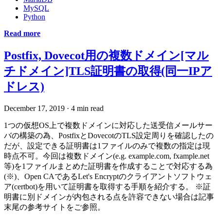
MySQL
Python
Read more
Postfix, Dovecot用の複数ドメイン[マル
チドメイン]TLS証明書の取得(同一IPア
ドレス)
December 17, 2019
·
4 min read
1つの仮想OS上で複数ドメインに対応した送受信メールサー
バの構築の為、PostfixとDovecotのTLS設定周りを確認したの
だが、設定できる証明書は1ファイルのみで複数の指定は現
時点不可。今回は複数ドメイン(e.g. example.com, fxample.net
等)を1ファイルまとめた証明書を作成することで対応する為
(※)、Open CAであるLet's Encryptのクライアントソフトウェ
ア(certbot)を用いて証明書を取得する手順を紹介する。 ※証
明書に別ドメインが内包される点を許容できない場合は記事
末尾の参考サイトをご参照。