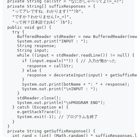
  private String callStr = "なにかしゃべってよ(>_<)";
  private String[] suffixResponses = {
    "ってアレですね、わかります(^^)b",
    "ですか？わかりません(>_<)",
    "って何？日本語でおk('`)b"};
  public void go() {
    try {
      BufferedReader stdReader = new BufferedReader(new
      System.out.print("INPUT : ");
      String response;
      String input;
      while ((input = stdReader.readLine()) != null
        if (input.equals("")) { // 入力が無かった
          response = callStr;
        } else {
          response = decorateInput(input) + getSuffixRe
        }
        System.out.print(botName + ": " + response);
        System.out.print("\nINPUT : ");
      }
      stdReader.close();
      System.out.println("\nPROGRAM END");
    } catch (Exception e) {
      e.getStackTrace();
      System.exit(-1); // プログラムを終了
    }
  }
  private String getSuffixResponse() {
    int rand = (int) (Math.random() * suffixResponses.l