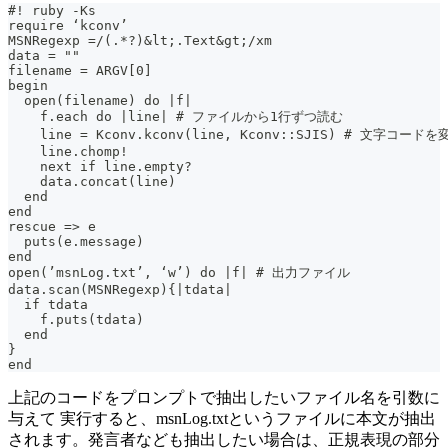
#! ruby -Ks
require ‘kconv’
MSNRegexp =/(.*?)&lt;.Text&gt;/xm
data = ""
filename = ARGV[0]
begin
  open(filename) do |f|
    f.each do |line| # ファイルから1行ずつ読む
    line = Kconv.kconv(line, Kconv::SJIS) # 文字コードを
    line.chomp!
    next if line.empty?
    data.concat(line)
  end
end
rescue => e
  puts(e.message)
end
open(’msnLog.txt’, ‘w’) do |f| # 出力ファイル
data.scan(MSNRegexp){|tdata|
  if tdata
    f.puts(tdata)
  end
}
end
上記のコードをプロンプトで抽出したいファイル名を引数に
与えて 実行すると、msnLog.txtというファイルに本文が抽出
されます。発言者なども抽出したい場合は、正規表現の部分