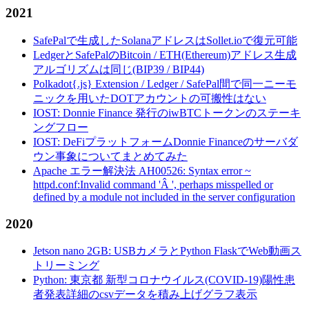
2021
SafePalで生成したSolanaアドレスはSollet.ioで復元可能
LedgerとSafePalのBitcoin / ETH(Ethereum)アドレス生成
アルゴリズムは同じ(BIP39 / BIP44)
Polkadot{.js} Extension / Ledger / SafePal間で同一ニーモ
ニックを用いたDOTアカウントの可搬性はない
IOST: Donnie Finance 発行のiwBTCトークンのステーキ
ングフロー
IOST: DeFiプラットフォームDonnie Financeのサーバダ
ウン事象についてまとめてみた
Apache エラー解決法 AH00526: Syntax error ~
httpd.conf:Invalid command 'Â ', perhaps misspelled or
defined by a module not included in the server configuration
2020
Jetson nano 2GB: USBカメラとPython FlaskでWeb動画ス
トリーミング
Python: 東京都 新型コロナウイルス(COVID-19)陽性患
者発表詳細のcsvデータを積み上げグラフ表示