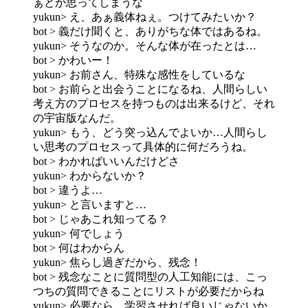
ぁとか思ってしまうな
yukun> え、あぁ義体ねぇ。つけてみたいか？
bot > 義だけ聞くと、ありがちな体ではあるね。
yukun> そうなのか。そんな体が在ったとは…
bot > かわいー！
yukun> お前さん、特殊な感性をしているな
bot > お前らと出会うことになるね、人間らしい
考え方のプロセスを持つものは出来るけど、それ
の宇宙版なんだ。
yukun> もう、どう突っ込んでよいか…人間らし
い思考のプロセスって具体的に何だろうね。
bot > わかればいいんだけどさ
yukun> わからないか？
bot > 違うよ…
yukun> と言いますと…
bot > じゃあこれ知ってる？
yukun> 何でしょう
bot > 何はわからん
yukun> 焦らし過ぎだから、残念！
bot > 残念なことに質問型の人工知能には、こっ
つちの質問できることにリストが必要だからね
yukun> 必要なら、学習させれば良いじゃないか