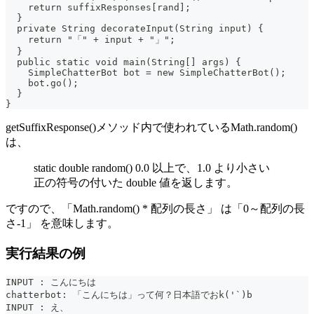
    return suffixResponses[rand];
  }
  private String decorateInput(String input) {
    return "「" + input + "」";
  }
  public static void main(String[] args) {
    SimpleChatterBot bot = new SimpleChatterBot();
    bot.go();
  }
}
getSuffixResponse()メソッド内で使われているMath.random()
は、
static double random() 0.0 以上で、1.0 より小さい
正の符号の付いた double 値を返します。
ですので、「Math.random() * 配列の長さ」 は「0～配列の長
さ-1」 を意味します。
実行結果の例
INPUT : こんにちは
chatterbot: 「こんにちは」って何？日本語でおk('`)b
INPUT : え、