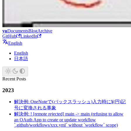
yu
Documents
Blog
Archive
GitHub
LinkedIn
English
English
日本語
Recent Posts
2023
解決例: OneNoteで(バックスラッシュ)入力時に¥(円)記
号に変換される事象
解決例: ! [remote rejected] main -> main (refusing to allow
an OAuth App to create or update workflow
`.github/workflows/xxx.yml` without `workflow` scope)