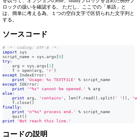
を以って、オプションのelse、finallyブロックを含めた例外ブ
ロックの扱いを確認する。 ただし、ここでの「単語」と
は、簡単に考える為、１つの空白文字で区切られた文字列と
する。
ソースコード
# -*- coding: UTF-8 -*-
import
 sys
script_name 
=
 sys
.
argv
[
0
]
try
:
    arg 
=
 sys
.
argv
[
1
]
    f 
=
open
(
arg
,
'r'
)
except
 IndexError
:
print
'Usage: %s TEXTFILE'
%
 script_name
except
 IOError
:
print
'"%s" cannot be opened.'
%
 arg
else
:
print
 arg
,
'contains'
,
len
(
f
.
read
(
)
.
split
(
' '
)
)
,
'w
    f
.
close
(
)
finally
:
print
'n"%s" process end.'
%
 script_name
    quit
(
)
print
'Not reach this line.'
コードの説明