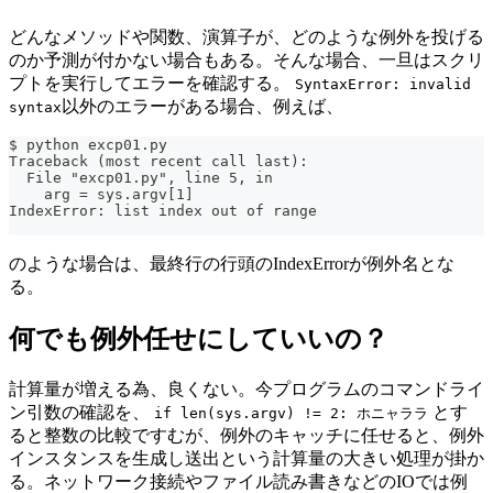
どんなメソッドや関数、演算子が、どのような例外を投げる
のか予測が付かない場合もある。そんな場合、一旦はスクリ
プトを実行してエラーを確認する。
SyntaxError: invalid
以外のエラーがある場合、例えば、
syntax
$ python excp01.py
Traceback (most recent call last):
  File "excp01.py", line 5, in 
    arg = sys.argv[1]
IndexError: list index out of range
のような場合は、最終行の行頭のIndexErrorが例外名とな
る。
何でも例外任せにしていいの？
計算量が増える為、良くない。今プログラムのコマンドライ
ン引数の確認を、
とす
if len(sys.argv) != 2: ホニャララ
ると整数の比較ですむが、例外のキャッチに任せると、例外
インスタンスを生成し送出という計算量の大きい処理が掛か
る。ネットワーク接続やファイル読み書きなどのIOでは例