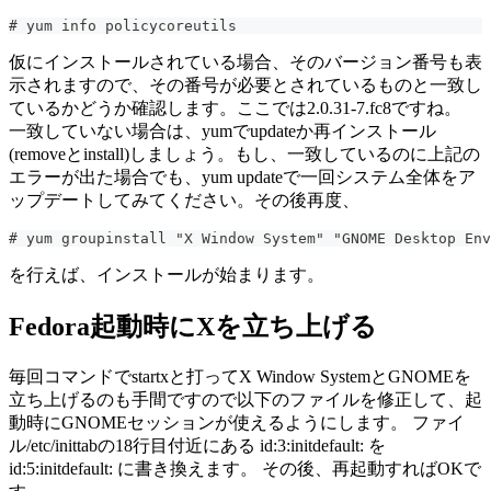
# yum info policycoreutils
仮にインストールされている場合、そのバージョン番号も表
示されますので、その番号が必要とされているものと一致し
ているかどうか確認します。ここでは2.0.31-7.fc8ですね。
一致していない場合は、yumでupdateか再インストール
(removeとinstall)しましょう。もし、一致しているのに上記の
エラーが出た場合でも、yum updateで一回システム全体をア
ップデートしてみてください。その後再度、
# yum groupinstall "X Window System" "GNOME Desktop Env
を行えば、インストールが始まります。
Fedora起動時にXを立ち上げる
毎回コマンドでstartxと打ってX Window SystemとGNOMEを
立ち上げるのも手間ですので以下のファイルを修正して、起
動時にGNOMEセッションが使えるようにします。 ファイ
ル/etc/inittabの18行目付近にある id:3:initdefault: を
id:5:initdefault: に書き換えます。 その後、再起動すればOKで