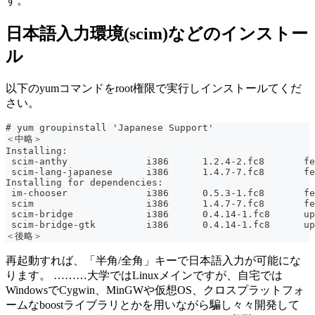
す。
日本語入力環境(scim)などのインストー
ル
以下のyumコマンドをroot権限で実行しインストールてくだ
さい。
# yum groupinstall 'Japanese Support'
＜中略＞
Installing:
 scim-anthy              i386      1.2.4-2.fc8       fe
 scim-lang-japanese      i386      1.4.7-7.fc8       fe
Installing for dependencies:
 im-chooser              i386      0.5.3-1.fc8       fe
 scim                    i386      1.4.7-7.fc8       fe
 scim-bridge             i386      0.4.14-1.fc8      up
 scim-bridge-gtk         i386      0.4.14-1.fc8      up
＜後略＞
再起動すれば、「半角/全角」キーで日本語入力が可能にな
ります。 ………大学ではLinuxメインですが、自宅では
WindowsでCygwin、MinGWや仮想OS、クロスプラットフォ
ームなboostライブラリとかを用いながら騙し々々開発して