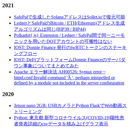
2021
SafePalで生成したSolanaアドレスはSollet.ioで復元可能
LedgerとSafePalのBitcoin / ETH(Ethereum)アドレス生成
アルゴリズムは同じ(BIP39 / BIP44)
Polkadot{.js} Extension / Ledger / SafePal間で同一ニーモ
ニックを用いたDOTアカウントの可搬性はない
IOST: Donnie Finance 発行のiwBTCトークンのステーキ
ングフロー
IOST: DeFiプラットフォームDonnie Financeのサーバダ
ウン事象についてまとめてみた
Apache エラー解決法 AH00526: Syntax error ~
httpd.conf:Invalid command 'Â ', perhaps misspelled or
defined by a module not included in the server configuration
2020
Jetson nano 2GB: USBカメラとPython FlaskでWeb動画ス
トリーミング
Python: 東京都 新型コロナウイルス(COVID-19)陽性患
者発表詳細のcsvデータを積み上げグラフ表示