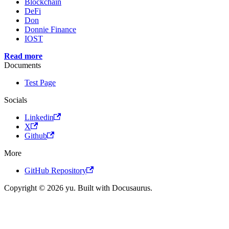
Blockchain
DeFi
Don
Donnie Finance
IOST
Read more
Documents
Test Page
Socials
Linkedin
X
Github
More
GitHub Repository
Copyright © 2026 yu. Built with Docusaurus.