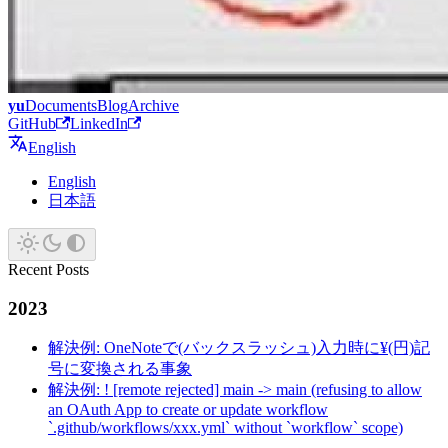
yu
Documents
Blog
Archive
GitHub
LinkedIn
English
English
日本語
Recent Posts
2023
解決例: OneNoteで(バックスラッシュ)入力時に¥(円)記
号に変換される事象
解決例: ! [remote rejected] main -> main (refusing to allow
an OAuth App to create or update workflow
`.github/workflows/xxx.yml` without `workflow` scope)