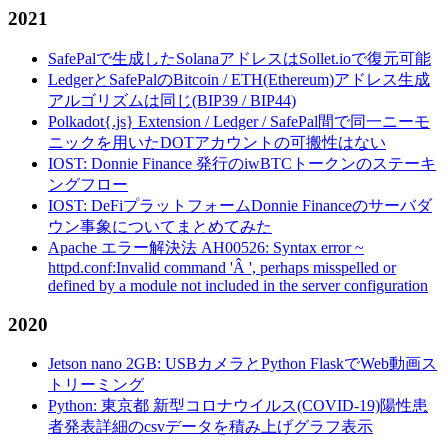
2021
SafePalで生成したSolanaアドレスはSollet.ioで復元可能
LedgerとSafePalのBitcoin / ETH(Ethereum)アドレス生成
アルゴリズムは同じ(BIP39 / BIP44)
Polkadot{.js} Extension / Ledger / SafePal間で同一ニーモ
ニックを用いたDOTアカウントの可搬性はない
IOST: Donnie Finance 発行のiwBTCトークンのステーキ
ングフロー
IOST: DeFiプラットフォームDonnie Financeのサーバダ
ウン事象についてまとめてみた
Apache エラー解決法 AH00526: Syntax error ~
httpd.conf:Invalid command 'Â ', perhaps misspelled or
defined by a module not included in the server configuration
2020
Jetson nano 2GB: USBカメラとPython FlaskでWeb動画ス
トリーミング
Python: 東京都 新型コロナウイルス(COVID-19)陽性患
者発表詳細のcsvデータを積み上げグラフ表示