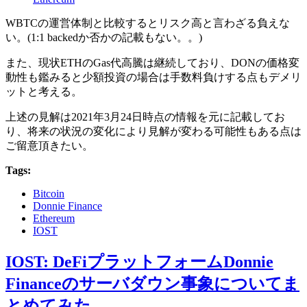
WBTCの運営体制と比較するとリスク高と言わざる負えな
い。(1:1 backedか否かの記載もない。。)
また、現状ETHのGas代高騰は継続しており、DONの価格変
動性も鑑みると少額投資の場合は手数料負けする点もデメリ
ットと考える。
上述の見解は2021年3月24日時点の情報を元に記載してお
り、将来の状況の変化により見解が変わる可能性もある点は
ご留意頂きたい。
Tags:
Bitcoin
Donnie Finance
Ethereum
IOST
IOST: DeFiプラットフォームDonnie
Financeのサーバダウン事象についてま
とめてみた