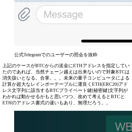
公式Telegramでのユーザーの照会を抜粋
上記のケースがBTCからの送金にETHアドレスを指定してい
たのであれば、当然チェーン越えは出来ないので対象BTCは
消失扱いとなる。合掌。。。未来の量子コンピュータによる
計算か超大なレインボーテーブルに運良くETH(ERC20)アド
レス文字列に該当するBTCプライベート鍵[秘密鍵]文字列が
わかれば動かせるかもと思いつつ、改めて考えるとBTCと
ETHのアドレス書式の違いもあり、無理だろう。。