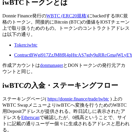
iwBTCトークンとは
Donnie Finance発行の
WBTC (ERC20規格)
にbackedするIRC規
格のトークン。間接的にBitcoin (BTC)の価値をIOSTチェーン
上で取り扱うためのもの。トークンのコントラクトアドレス
は以下の通り。
Token:iwbtc
ContractBWgi917ZzJM8fR4pHtcAS7gdy9uRRcGmajWLy
作成アカウントは
donmanager
とDONトークンの発行元アカ
ウントと同じ。
iwBTCの入金・ステーキングフロー
ステーキングページ(
https://donnie.finance/trade/iwbtc
) 上の
WBTC SwapメニューよりiwBTCへ変換を行うためのWBTC
用Depositアドレスが提供される。昨日試しに表示されたア
ドレスを
Etherscan
で確認したが、0残高ということで、サイ
トに記載の通りユーザー個々に生成されるアドレスと思われ
る。