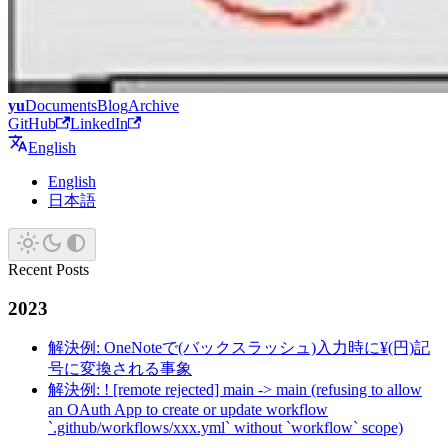
yu
Documents
Blog
Archive
GitHub
LinkedIn
English
English
日本語
Recent Posts
2023
解決例: OneNoteで(バックスラッシュ)入力時に¥(円)記
号に変換される事象
解決例: ! [remote rejected] main -> main (refusing to allow
an OAuth App to create or update workflow
`.github/workflows/xxx.yml` without `workflow` scope)