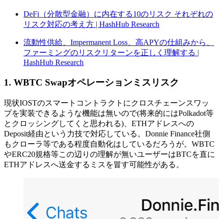
DeFi（分散型金融）に内在する10のリスク それぞれの
リスク対応の考え方 | HashHub Research
流動性供給、Impermanent Loss、高APYの仕組みから、
ファーミングのリスクリターンを正しく理解する |
HashHub Research
1. WBTC Swapオペレーションミスリスク
現状IOSTのスマートコントラクトにクロスチェーンスワッ
プを実装できるような機能は無いので(将来的にはPolkadot等
とクロッシングしてくと思われる)、ETHアドレスへの
Deposit経由という力技で対応している。Donnie Finance社側
もクローラ等である程度自動化はしているだろうが。WBTC
やERC20規格等この辺りの理解が無いユーザーはBTCを直に
ETHアドレスへ送金するミスを冒す可能性がある。