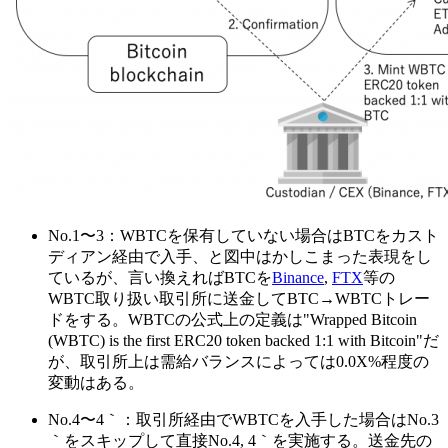
No.1〜3：WBTCを保有していない場合はBTCをカスト
ディアン経由で入手、と図中はかしこまった表現をし
ているが、言い換えればBTCを
Binance
,
FTX
等の
WBTC取り扱い取引所に送金してBTC→WBTCトレー
ドをする。WBTCの公式上の定義は"Wrapped Bitcoin
(WBTC) is the first ERC20 token backed 1:1 with Bitcoin"だ
が、取引所上は需給バランスによっては0.0X%程度の
変動はある。
No.4〜4｀：取引所経由でWBTCを入手した場合はNo.3
｀をスキップして直接No.4, 4｀を実施する。送金先の