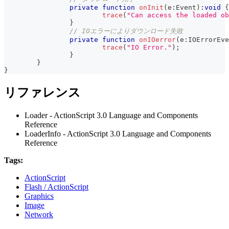
private
function
onInit
(
e
:
Event
)
:
void
{
trace
(
"Can access the loaded ob
}
// IOエラーによりダウンロード失敗
private
function
onIOerror
(
e
:
IOErrorEve
trace
(
"IO Error."
)
;
}
}
}
リファレンス
Loader - ActionScript 3.0 Language and Components
Reference
LoaderInfo - ActionScript 3.0 Language and Components
Reference
Tags:
ActionScript
Flash / ActionScript
Graphics
Image
Network