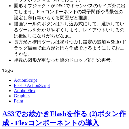
図形オブジェクトがD&Dでキャンバスのサイズ外に出
てしまう。Flexコンポーネントの親子関係や背景色の
設定し忘れ等からくる問題だと推測。
描画ツールのボタンは押し込み式にして、選択してい
るツールを分かりやすくしよう。レイアウトいじるの
は後回しになりがちだなぁ。
長方形と楕円ツールは塗りつぶし設定の追加やShift+ド
ラッグ描画で正方形と円を作成できるようにしておこ
うかな。
複数の図形が重なった際のドロップ処理の再考。
Tags:
ActionScript
Flash / ActionScript
Adobe Flex
Graphics
Paint
AS3でお絵かきFlashを作る (2)ボタン作
成 - Flexコンポーネントの導入