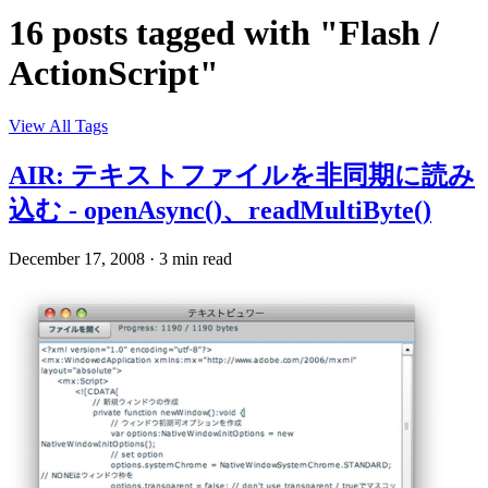
16 posts tagged with "Flash /
ActionScript"
View All Tags
AIR: テキストファイルを非同期に読み
込む - openAsync()、readMultiByte()
December 17, 2008
·
3 min read