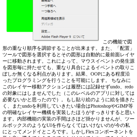
この機能で図
形の重なり順序を調節することが出来ます。また、「配置」
ツールで図形を選択するとその図形は自動的に最前面レイヤ
ーに移動されます。これによって、マウスイベントの発生源
を図形毎に持たせても、重なり具合によるイベントの取りこ
ぼしか無くなる利点があります。結果、OOPにある程度沿
ったプログラミングを行うことを可能にします。 ちなみに
このレイヤー移動アクションは履歴には記録せずundo、redo
の対象にはしませんでした（このレベルのアプリに対しては
必要ないかと思ったので）。もし貼り絵のように絵を描きた
く、またundoを利用していきたい場合はPhotoshopやGIMP等
の明確なレイヤー機構を実装したほうがすっきりすると思い
ます。内部機能の実装の手間はさほど掛かりませんが、ツー
ルボックスのようなUIを作らなくてはいけないのが今の私
にとってメンドイところです。しかしFlexコンポーネントを