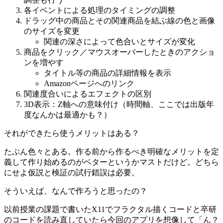
各イベントによる処理のタイミングの調整
ドラッグ中の商品とその関連商品を結ぶ線の色と画像
のサイズを変更
関連の深さによって色合いとサイズが変化
商品をクリック／マウスオーバーしたときのアクショ
ンを増やす
タイトル等の商品の詳細情報を表示
Amazonページへのリンク
関連度合いによるエフェクトの区別
3D表示：Z軸への意味付け（時間軸、ここでは出版年
度なんかは最適かも？）
それができたら使うメリットはある？
たぶん色々とある。作る前から作るべき明確なメリットを定
義して作り始めるのがベターというかマストだけど。どちら
にせよ仮説と検証の試行錯誤は必要。
そういえば、なんで作ろうと思ったの？
以前授業の課題で書いたX11でフラクタル描くコードと卒研
のコードを読み直していたら今回のアプリを想像して「ん？