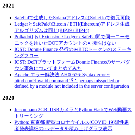
2021
SafePalで生成したSolanaアドレスはSollet.ioで復元可能
LedgerとSafePalのBitcoin / ETH(Ethereum)アドレス生成
アルゴリズムは同じ(BIP39 / BIP44)
Polkadot{.js} Extension / Ledger / SafePal間で同一ニーモ
ニックを用いたDOTアカウントの可搬性はない
IOST: Donnie Finance 発行のiwBTCトークンのステーキ
ングフロー
IOST: DeFiプラットフォームDonnie Financeのサーバダ
ウン事象についてまとめてみた
Apache エラー解決法 AH00526: Syntax error ~
httpd.conf:Invalid command 'Â ', perhaps misspelled or
defined by a module not included in the server configuration
2020
Jetson nano 2GB: USBカメラとPython FlaskでWeb動画ス
トリーミング
Python: 東京都 新型コロナウイルス(COVID-19)陽性患
者発表詳細のcsvデータを積み上げグラフ表示