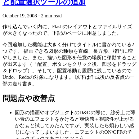
と配置選択ツールの追加
October 19, 2008
·
2 min read
作り込んでいく内に、Flashのレイアウトとファイルサイズ
が大きくなったので、下記のページに用意しました。
今回追加した機能は大きく分けてタイトルに書かれている2
つです。 描画できる図形の種類を直線、長方形、楕円に増
やしました。また、描いた図形を任意の場所に移動すること
が出来ます（「配置」ボタンをクリック後、図形をドラッグ
＆ドロップ）。そして、配置移動も履歴に残しているので
Undo、Redoの対象になります。 以下は作成後の反省点の一
部の走り書き。
問題点や改善点
図形の描画やオブジェクトのD&Dの際に、線分上に薄
い青のエフェクトをかけると爽快感＋視認性が上がる
かなぁと試してみたんですが、実装したら煩わしい感
じになってしまいました。エフェクトのON/OFFのチ
ェックボックスをつけておこう。