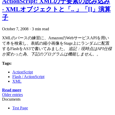
ActionScript: XMLの子要素の読み込み
- XMLオブジェクトと「.. 」「[]」演算
子
October 7, 2008
·
3 min read
XMLのパースの練習に、AmazonのWebサービスAPIを用い
て本を検索し、表紙の縮小画像をStage上にランダムに配置
するFlashをAS3で書いてみました。
追記：現時点はAPI仕様
が変わった為、下記のプログラムは機能しません。。
Tags:
ActionScript
Flash / ActionScript
XML
Read more
Older entries
Documents
Test Page