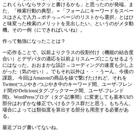
これくらいならサクッと書けるかも」と思ったのが発端。ま
た、「検索行動の典型」＝「フォームにキーワードをスペー
スはさんで入力→ポチっ→ページのリストから選択」とはひ
と味変った検索のメリットを見出したい、というのがメタ動
機。その一例（にできればいいね）。
作って勉強になったことは？
一応作ることで、以前よりクラスの役割付け（機能の結合度
合い）とデザパタの適応を以前よりスムーズにこなせるよう
にはなった。おおまかな設計→コーディングの速度も少し上
がった（気のせい）。でもそれ以外は・・・うーん、今後の
課題。 今回はAmazonの商品を線で繋げたけれど、それを
Twitter(つぶやき-つぶやき中のキーワード間、ユーザ-フレン
ド間)やDelicious(タグ-ブックマーク間、ユーザ-フレンド
間)、WordPressブログ（タグ-記事間）に変更しても基本UIの
部分はわずかな修正でいけるクラス群だと思う。もちろん、
場合によっては類似度を算出する部分も用意する必要があ
る。
最近ブログ書いてないね。