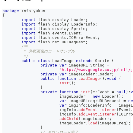
package
 info
.
yukun
{
import
 flash
.
display
.
Loader
;
import
 flash
.
display
.
LoaderInfo
;
import
 flash
.
display
.
Sprite
;
import
 flash
.
events
.
Event
;
import
 flash
.
events
.
IOErrorEvent
;
import
 flash
.
net
.
URLRequest
;
/**
	 * 外部画像のロードサンプル
	 */
public
class
LoadImage
extends
Sprite
{
private
var
 imageURL
:
String 
=
"http://www.google.co.jp/intl/
private
var
 imageLoader
:
Loader
;
public
function
LoadImage
(
)
:
void
{
init
(
)
;
}
private
function
init
(
e
:
Event 
=
null
)
:
v
			imageLoader 
=
new
Loader
(
)
;
var
 imageURLreq
:
URLRequest 
=
ne
var
 imgInfo
:
LoaderInfo 
=
 imageL
			imgInfo
.
addEventListener
(
Event
.
			imgInfo
.
addEventListener
(
IOErro
addChild
(
imageLoader
)
;
			imageLoader
.
load
(
imageURLreq
)
;
}
// ダウンロード完了