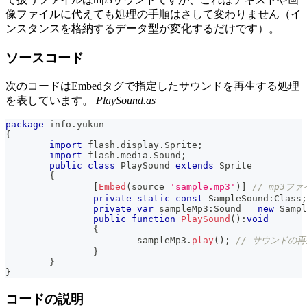
像ファイルに代えても処理の手順はさして変わりません（イ
ンスタンスを格納するデータ型が変化するだけです）。
ソースコード
次のコードはEmbedタグで指定したサウンドを再生する処理
を表しています。
PlaySound.as
package
 info
.
yukun
{
import
 flash
.
display
.
Sprite
;
import
 flash
.
media
.
Sound
;
public
class
PlaySound
extends
Sprite
{
[
Embed
(
source
=
'sample.mp3'
)
]
// mp3フ
private
static
const
 SampleSound
:
Class
;
private
var
 sampleMp3
:
Sound 
=
new
Sampl
public
function
PlaySound
(
)
:
void
{
			sampleMp3
.
play
(
)
;
// サウンドの再
}
}
}
コードの説明