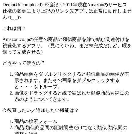
Demo(Uncompleted): ※追記：2011年現在Amazonのサービス
仕様の変更により上記のリンク先アプリは正常に動作しませ
ん<(_ _)>
これは何？
Amazon.co.jpの任意の商品の類似商品を線で結び関連付けを
視覚化するアプリ。（見にくいね。まだ未完成だけど、暇を
狙って完成させる）
どうやって使うの？
商品画像をダブルクリックすると類似商品の画像が表
示されます。またその画像をダブルクリックする
と・・・以下ループ。
画像をドラッグすると線で結ばれた類似商品も納豆の
糸のようについてきます。
今後直したい／追加したい機能は？
商品の検索フォーム
商品-類似商品間の距離調整だけでなく類似-類似間の
調整も行う