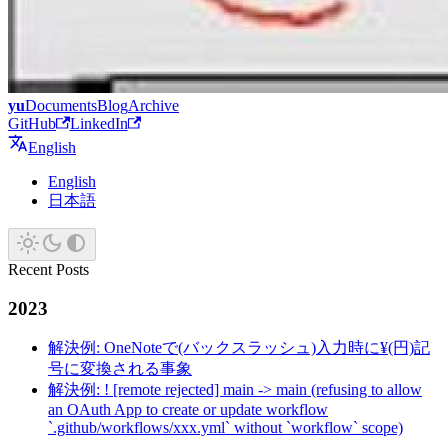
yu
Documents
Blog
Archive
GitHub
LinkedIn
English
English
日本語
Recent Posts
2023
解決例: OneNoteで(バックスラッシュ)入力時に¥(円)記
号に変換される事象
解決例: ! [remote rejected] main -> main (refusing to allow
an OAuth App to create or update workflow
`.github/workflows/xxx.yml` without `workflow` scope)