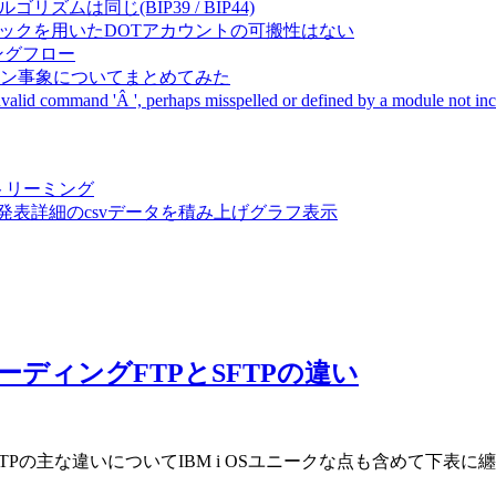
成アルゴリズムは同じ(BIP39 / BIP44)
Pal間で同一ニーモニックを用いたDOTアカウントの可搬性はない
ーキングフロー
サーバダウン事象についてまとめてみた
ommand 'Â ', perhaps misspelled or defined by a module not includ
動画ストリーミング
陽性患者発表詳細のcsvデータを積み上げグラフ表示
トフォワーディングFTPとSFTPの違い
)とSFTPの主な違いについてIBM i OSユニークな点も含めて下表に