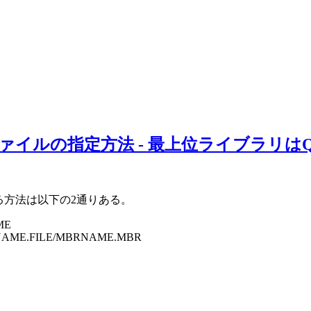
バでのファイルの指定方法 - 最上位ライブラリはQSYS
定する方法は以下の2通りある。
ME
FILENAME.FILE/MBRNAME.MBR