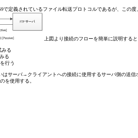
uest for Comment(RFC) 959で定義されているファイル転送プロ
上図より接続のフローを簡単に説明すると
試みる
みる
を行う
ードの違いはサーバ→クライアントへの接続に使用するサーバ側の送信ポー
たものを使用する。