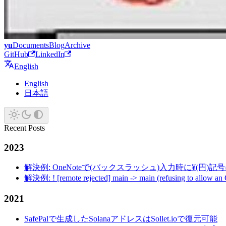
yu
Documents
Blog
Archive
GitHub
LinkedIn
English
English
日本語
Recent Posts
2023
解決例: OneNoteで(バックスラッシュ)入力時に¥(円)
解決例: ! [remote rejected] main -> main (refusing to allow an
2021
SafePalで生成したSolanaアドレスはSollet.ioで復元可能