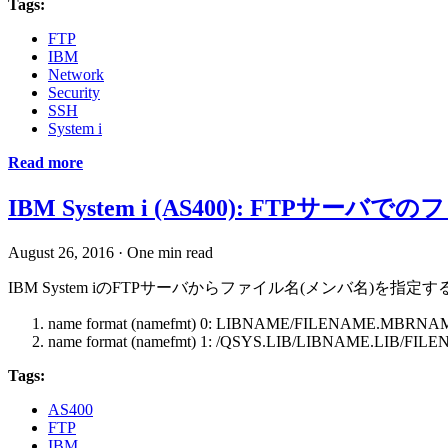
Tags:
FTP
IBM
Network
Security
SSH
System i
Read more
IBM System i (AS400): FTPサー
August 26, 2016
·
One min read
IBM System iのFTPサーバからファイル名(メンバ名)を指
name format (namefmt) 0: LIBNAME/FILENAME.MBRNA
name format (namefmt) 1: /QSYS.LIB/LIBNAME.LIB/
Tags:
AS400
FTP
IBM