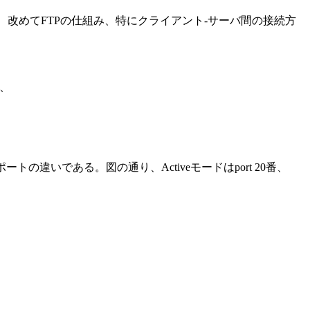
トコルであるが、この度、改めてFTPの仕組み、特にクライアント-サーバ間の接続方
、
トの違いである。図の通り、Activeモードはport 20番、