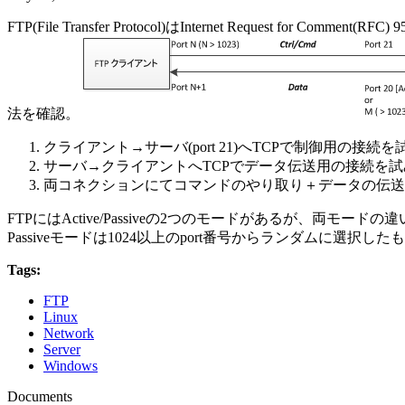
FTP(File Transfer Protocol)はInternet Req
法を確認。
クライアント→サーバ(port 21)へTCPで制御用の接続を
サーバ→クライアントへTCPでデータ伝送用の接続を試
両コネクションにてコマンドのやり取り＋データの伝送
FTPにはActive/Passiveの2つのモードがあるが、両モ
Passiveモードは1024以上のport番号からランダムに選択し
Tags:
FTP
Linux
Network
Server
Windows
Documents