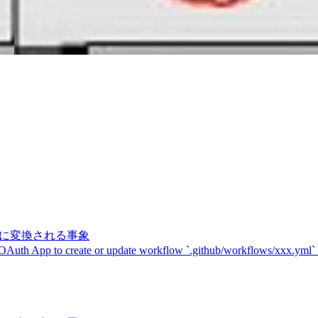
記号に変換される事象
 OAuth App to create or update workflow `.github/workflows/xxx.yml`