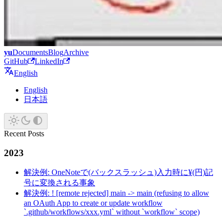
yu
Documents
Blog
Archive
GitHub
LinkedIn
English
English
日本語
Recent Posts
2023
解決例: OneNoteで(バックスラッシュ)入力時に¥(円)記
号に変換される事象
解決例: ! [remote rejected] main -> main (refusing to allow
an OAuth App to create or update workflow
`.github/workflows/xxx.yml` without `workflow` scope)