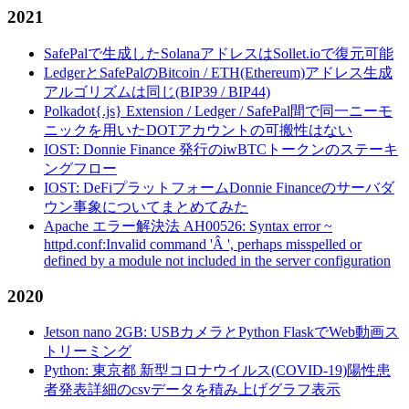
2021
SafePalで生成したSolanaアドレスはSollet.ioで復元可能
LedgerとSafePalのBitcoin / ETH(Ethereum)アドレス生成
アルゴリズムは同じ(BIP39 / BIP44)
Polkadot{.js} Extension / Ledger / SafePal間で同一ニーモ
ニックを用いたDOTアカウントの可搬性はない
IOST: Donnie Finance 発行のiwBTCトークンのステーキ
ングフロー
IOST: DeFiプラットフォームDonnie Financeのサーバダ
ウン事象についてまとめてみた
Apache エラー解決法 AH00526: Syntax error ~
httpd.conf:Invalid command 'Â ', perhaps misspelled or
defined by a module not included in the server configuration
2020
Jetson nano 2GB: USBカメラとPython FlaskでWeb動画ス
トリーミング
Python: 東京都 新型コロナウイルス(COVID-19)陽性患
者発表詳細のcsvデータを積み上げグラフ表示