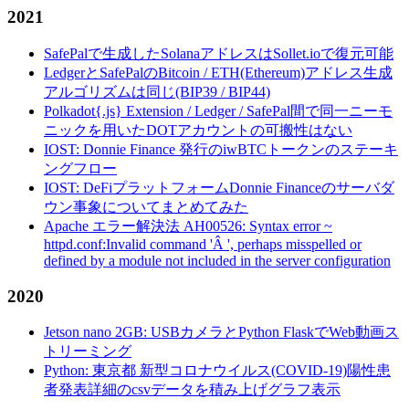
2021
SafePalで生成したSolanaアドレスはSollet.ioで復元可能
LedgerとSafePalのBitcoin / ETH(Ethereum)アドレス生成
アルゴリズムは同じ(BIP39 / BIP44)
Polkadot{.js} Extension / Ledger / SafePal間で同一ニーモ
ニックを用いたDOTアカウントの可搬性はない
IOST: Donnie Finance 発行のiwBTCトークンのステーキ
ングフロー
IOST: DeFiプラットフォームDonnie Financeのサーバダ
ウン事象についてまとめてみた
Apache エラー解決法 AH00526: Syntax error ~
httpd.conf:Invalid command 'Â ', perhaps misspelled or
defined by a module not included in the server configuration
2020
Jetson nano 2GB: USBカメラとPython FlaskでWeb動画ス
トリーミング
Python: 東京都 新型コロナウイルス(COVID-19)陽性患
者発表詳細のcsvデータを積み上げグラフ表示