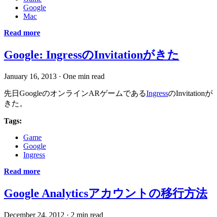
Google
Mac
Read more
Google: IngressのInvitationがきた
January 16, 2013
·
One min read
先日GoogleのオンラインARゲームである
Ingress
のInvitationが
きた。
Tags:
Game
Google
Ingress
Read more
Google Analyticsアカウントの移行方法
December 24, 2012
·
2 min read