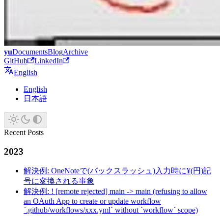
yu
Documents
Blog
Archive
GitHub
LinkedIn
English
English
日本語
Recent Posts
2023
解決例: OneNoteで(バックスラッシュ)入力時に¥(円)記
号に変換される事象
解決例: ! [remote rejected] main -> main (refusing to allow
an OAuth App to create or update workflow
`.github/workflows/xxx.yml` without `workflow` scope)