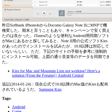
昨日Softbank iPhone4sからDocomo Galaxy Note IIにMNPで機
種変した。期末と言うこともあり、キャンペーンで安く買え
たのは良かった。iTunesのような便利なAndroid用同期ソフト
がMacにあるかと探してみると、Note II用の公式ソフトKies
があったのでインストールを試みたが、10.8以降は対応して
いないらしい。 ただ、下記のサイトの手順を参考に強制的
にインストール可能。上図の通り音楽等のデータを同期でき
た。
Kies for Mac and Mountain Lion not working? Here's a
solution [From the Forums] | Android Central
追記(2014-01-24)：現在公式で10.8以降のMac版のKiesも配布
されているようだ。
Samsung Kiss
Tags:
Android
Game