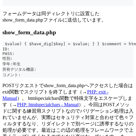
フォームデータは同ディレクトリに設置した
show_form_data.phpファイルに送信しています。
show_form_data.php
 $value) { $have_dig[$key] = $value; } } $commen
ID:  
PASS:  
性別:  
学年:年生  
所有デジタル機器:  
コメント:  
POSTリクエストでshow_form_data.phpへアクセスした場合は
exit関数でスクリプトを終了します（→
PHP: exit -
Manual
）。 htmlspecialchars関数で特殊文字をエスケープしま
す（→
PHP: htmlspecialchars - Manual
）。今回はPOSTメソッ
ドに関する練習用スクリプトなのでバリデーション処理は入
れていませんが、実際はセキュリティ対策と合わせて色々フ
ィルタするなり、リダイレクトで別ページに誘導するなりの
処理が必要です。最近はこの辺の処理をフレームワークで上