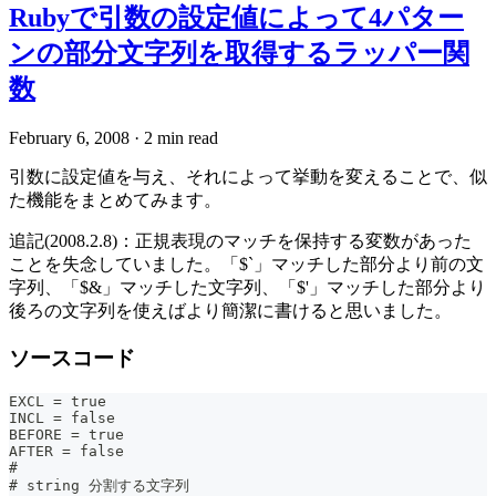
Rubyで引数の設定値によって4パター
ンの部分文字列を取得するラッパー関
数
February 6, 2008
·
2 min read
引数に設定値を与え、それによって挙動を変えることで、似
た機能をまとめてみます。
追記(2008.2.8)：正規表現のマッチを保持する変数があった
ことを失念していました。「$`」マッチした部分より前の文
字列、「$&」マッチした文字列、「$'」マッチした部分より
後ろの文字列を使えばより簡潔に書けると思いました。
ソースコード
EXCL = true
INCL = false
BEFORE = true
AFTER = false
#
# string 分割する文字列