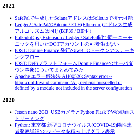
2021
SafePalで生成したSolanaアドレスはSollet.ioで復元可能
LedgerとSafePalのBitcoin / ETH(Ethereum)アドレス生成
アルゴリズムは同じ(BIP39 / BIP44)
Polkadot{.js} Extension / Ledger / SafePal間で同一ニーモ
ニックを用いたDOTアカウントの可搬性はない
IOST: Donnie Finance 発行のiwBTCトークンのステーキ
ングフロー
IOST: DeFiプラットフォームDonnie Financeのサーバダ
ウン事象についてまとめてみた
Apache エラー解決法 AH00526: Syntax error ~
httpd.conf:Invalid command 'Â ', perhaps misspelled or
defined by a module not included in the server configuration
2020
Jetson nano 2GB: USBカメラとPython FlaskでWeb動画ス
トリーミング
Python: 東京都 新型コロナウイルス(COVID-19)陽性患
者発表詳細のcsvデータを積み上げグラフ表示