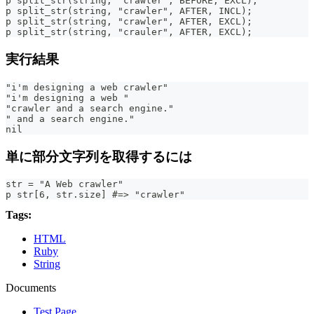
p split_str(string, "crawler", BEFORE, EXCL);
p split_str(string, "crawler", AFTER, INCL);
p split_str(string, "crawler", AFTER, EXCL);
p split_str(string, "crauler", AFTER, EXCL);
実行結果
"i'm designing a web crawler"
"i'm designing a web "
"crawler and a search engine."
" and a search engine."
nil
単に部分文字列を取得するには
str = "A Web crawler"
p str[6, str.size] #=> "crawler"
Tags:
HTML
Ruby
String
Documents
Test Page