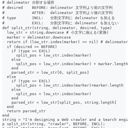
# delineator 分割する場所
# desired    BEFORE: delineator 文字列より前の文字列
#            AFTER:  delineator 文字列より後の文字列
# type       INCL:   分割文字列に delineator を加える
#            EXCL:   分割文字列に delineator を加えない
def split_str(string, delineator, desired, type)
  low_str = string.downcase # 小文字に揃える(変換)
  marker = delineator.downcase
  return if (low_str.index(marker) == nil) # deline
  if (desired == BEFORE)
    if (type == EXCL)
      split_pos = low_str.index(marker)
    else
      split_pos = low_str.index(marker) + marker.length
    end
    parsed_str = low_str[0, split_pos]
  else
    if (type == EXCL)
      split_pos = low_str.index(marker)+marker.length
    else
      split_pos = low_str.index(marker)
    end
    parsed_str = low_str[split_pos, string.length]
  end
  return parsed_str
end
string = "I'm designing a Web crawler and a Search engi
p split_str(string, "crawler", BEFORE, INCL);