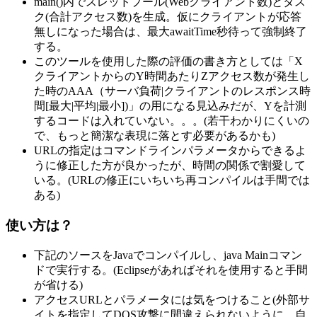
main()内でスレッドプール(Webクライアント数)とタス
ク(合計アクセス数)を生成。仮にクライアントが応答
無しになった場合は、最大awaitTime秒待って強制終了
する。
このツールを使用した際の評価の書き方としては「X
クライアントからのY時間あたりZアクセス数が発生し
た時のAAA（サーバ負荷|クライアントのレスポンス時
間[最大|平均|最小])」の用になる見込みだが、Yを計測
するコードは入れていない。。。(若干わかりにくいの
で、もっと簡潔な表現に落とす必要があるかも)
URLの指定はコマンドラインパラメータからできるよ
うに修正した方が良かったが、時間の関係で割愛して
いる。(URLの修正にいちいち再コンパイルは手間では
ある)
使い方は？
下記のソースをJavaでコンパイルし、java Mainコマン
ドで実行する。(Eclipseがあればそれを使用すると手間
が省ける)
アクセスURLとパラメータには気をつけること(外部サ
イトを指定してDOS攻撃に間違えられないように、自