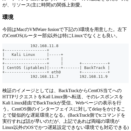
が、リソース(主に時間)の関係上割愛。
環境
今回はMacのVMWare fusionで下記の3環境を用意した。左下
のCentOS(ルーター部)以外は特にLinuxでなくとも良い。
            192.168.11.8
+------------------+
|   Kali Linux     |-----+
+------------------+     |
+------------------+     |       +-----------+
| CentOS (iptables)|-----+-------| BackTrack |
+------------------+ eth0        +-----------+
            192.168.11.7         192.168.11.9
検証のイメージとしては、BackTrackからCentOS当てへの
HTTPリクエストをKail Linux側へ転送、そのレスポンスを
Kali Linux経由でBackTrackが受信、Webページの表示を行
う。CentOS側のインターフェイスに対してdelayをかけるこ
とで疑似的な遅延環境となる。(BackTrack側でtcコマンドを
実行すれば話が早いのだが、上記であれば両端の環境が
Linux以外のOSでかつ遅延設定できない環境でも対応できる)