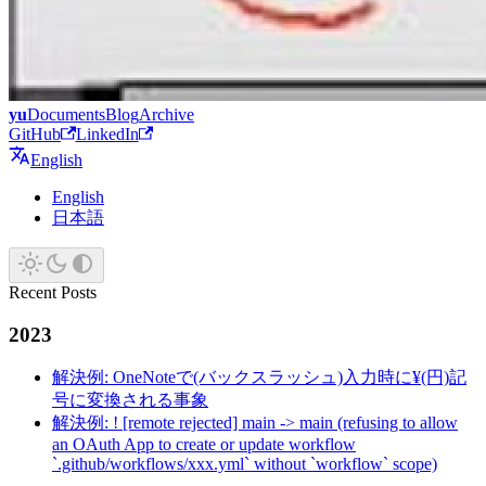
yu
Documents
Blog
Archive
GitHub
LinkedIn
English
English
日本語
Recent Posts
2023
解決例: OneNoteで(バックスラッシュ)入力時に¥(円)記
号に変換される事象
解決例: ! [remote rejected] main -> main (refusing to allow
an OAuth App to create or update workflow
`.github/workflows/xxx.yml` without `workflow` scope)