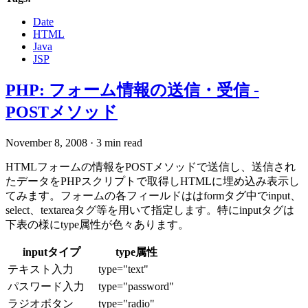
Date
HTML
Java
JSP
PHP: フォーム情報の送信・受信 -
POSTメソッド
November 8, 2008
·
3 min read
HTMLフォームの情報をPOSTメソッドで送信し、送信され
たデータをPHPスクリプトで取得しHTMLに埋め込み表示し
てみます。フォームの各フィールドははformタグ中でinput、
select、textareaタグ等を用いて指定します。特にinputタグは
下表の様にtype属性が色々あります。
inputタイプ
type属性
テキスト入力
type="text"
パスワード入力
type="password"
ラジオボタン
type="radio"