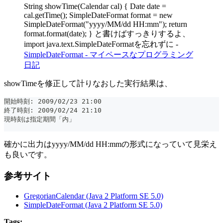
String showTime(Calendar cal) { Date date =
cal.getTime(); SimpleDateFormat format = new
SimpleDateFormat("yyyy/MM/dd HH:mm"); return
format.format(date); } と書けばすっきりするよ、
import java.text.SimpleDateFormatを忘れずに -
SimpleDateFormat - マイペースなプログラミング
日記
showTimeを修正して計りなおした実行結果は、
開始時刻: 2009/02/23 21:00
終了時刻: 2009/02/24 21:10
現時刻は指定期間「内」
確かに出力はyyyy/MM/dd HH:mmの形式になっていて見栄え
も良いです。
参考サイト
GregorianCalendar (Java 2 Platform SE 5.0)
SimpleDateFormat (Java 2 Platform SE 5.0)
Tags: