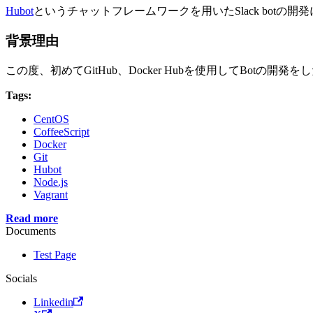
Hubot
というチャットフレームワークを用いたSlack botの
背景理由
この度、初めてGitHub、Docker Hubを使用してBot
Tags:
CentOS
CoffeeScript
Docker
Git
Hubot
Node.js
Vagrant
Read more
Documents
Test Page
Socials
Linkedin