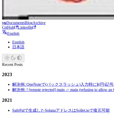
yu
Documents
Blog
Archive
GitHub
LinkedIn
English
English
日本語
Recent Posts
2023
解決例: OneNoteで(バックスラッシュ)入力時に¥(円)
解決例: ! [remote rejected] main -> main (refusing to allow an
2021
SafePalで生成したSolanaアドレスはSollet.ioで復元可能