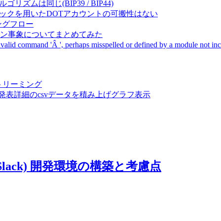
成アルゴリズムは同じ(BIP39 / BIP44)
Pal間で同一ニーモニックを用いたDOTアカウントの可搬性はない
ーキングフロー
サーバダウン事象についてまとめてみた
ommand 'Â ', perhaps misspelled or defined by a module not includ
動画ストリーミング
陽性患者発表詳細のcsvデータを積み上げグラフ表示
t (Slack) 開発環境の構築と考慮点