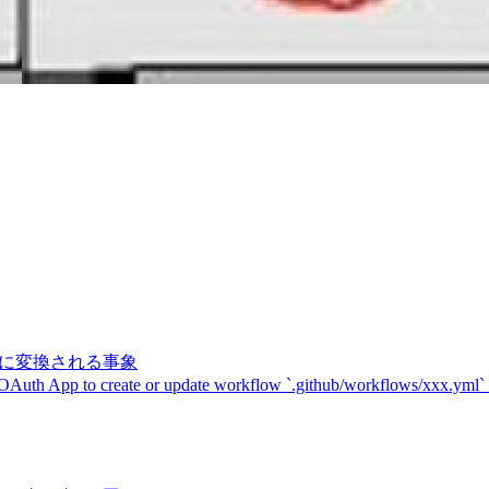
記号に変換される事象
 OAuth App to create or update workflow `.github/workflows/xxx.yml`