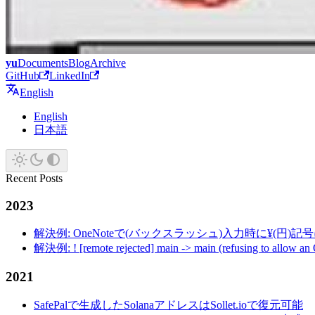
yu
Documents
Blog
Archive
GitHub
LinkedIn
English
English
日本語
Recent Posts
2023
解決例: OneNoteで(バックスラッシュ)入力時に¥(円)
解決例: ! [remote rejected] main -> main (refusing to allow an
2021
SafePalで生成したSolanaアドレスはSollet.ioで復元可能