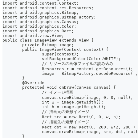
import android.content.Context;
import android.content.res.Resources;
import android.graphics.Bitmap;
import android.graphics.BitmapFactory;
import android.graphics.Canvas;
import android.graphics.Color;
import android.graphics.Rect;
import android.view.View;
public class ImageView extends View {
	private Bitmap image;
	public ImageView(Context context) {
		super(context);
		setBackgroundColor(Color.WHITE);
		// リソースの画像ファイルの読み込み
		Resources r = context.getResources();
		image = BitmapFactory.decodeResource(r
	}
	@Override
	protected void onDraw(Canvas canvas) {
		// イメージ描画
		canvas.drawBitmap(image, 0, 0, null);
		int w = image.getWidth();
		int h = image.getHeight();
		// 描画元の矩形イメージ
		Rect src = new Rect(0, 0, w, h);
		// 描画先の矩形イメージ
		Rect dst = new Rect(0, 200, w*2, 200 +
		canvas.drawBitmap(image, src, dst, nul
	}