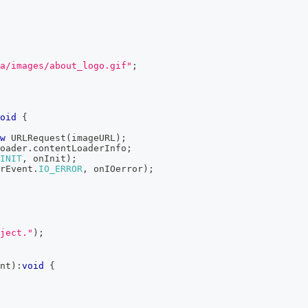
ja/images/about_logo.gif"
;
oid
{
w
URLRequest
(
imageURL
)
;
oader
.
contentLoaderInfo
;
INIT
,
 onInit
)
;
rEvent
.
IO_ERROR
,
 onIOerror
)
;
ject."
)
;
nt
)
:
void
{