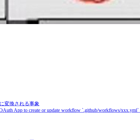
記号に変換される事象
 OAuth App to create or update workflow `.github/workflows/xxx.yml`