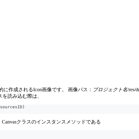
自動的に作成されるIcon画像です。 画像パス：
プロジェクト名
/re
スを読み込む際は、
sourcesID)
Canvasクラスのインスタンスメソッドである