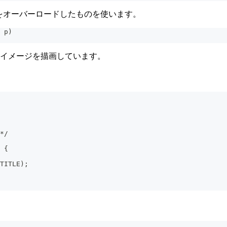
apをオーバーロードしたものを使います。
 p)
たイメージを描画しています。
 */
) {
_TITLE);