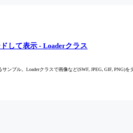
ードして表示 - Loaderクラス
。Loaderクラスで画像など(SWF, JPEG, GIF, P