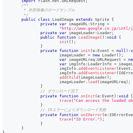
import
 flash
.
net
.
URLRequest
;
/**
	 * 外部画像のロードサンプル
	 */
public
class
LoadImage
extends
Sprite
{
private
var
 imageURL
:
String 
=
"http://www.google.co.jp/intl/
private
var
 imageLoader
:
Loader
;
public
function
LoadImage
(
)
:
void
{
init
(
)
;
}
private
function
init
(
e
:
Event 
=
null
)
:
v
			imageLoader 
=
new
Loader
(
)
;
var
 imageURLreq
:
URLRequest 
=
ne
var
 imgInfo
:
LoaderInfo 
=
 imageL
			imgInfo
.
addEventListener
(
Event
.
			imgInfo
.
addEventListener
(
IOErro
addChild
(
imageLoader
)
;
			imageLoader
.
load
(
imageURLreq
)
;
}
// ダウンロード完了
private
function
onInit
(
e
:
Event
)
:
void
{
trace
(
"Can access the loaded ob
}
// IOエラーによりダウンロード失敗
private
function
onIOerror
(
e
:
IOErrorEve
trace
(
"IO Error."
)
;
}
}
}