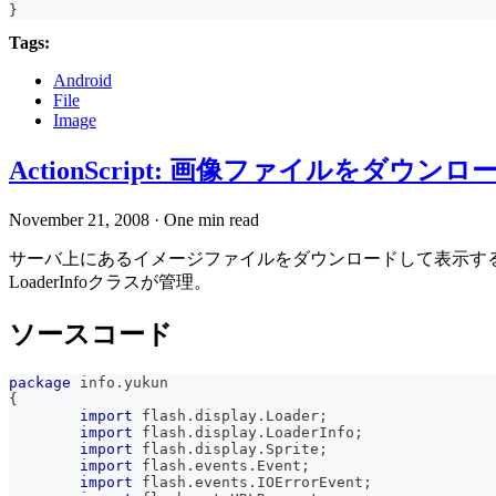
}
Tags:
Android
File
Image
ActionScript: 画像ファイルをダウンロ
November 21, 2008
·
One min read
サーバ上にあるイメージファイルをダウンロードして表示するサンプル
LoaderInfoクラスが管理。
ソースコード
package
 info
.
yukun
{
import
 flash
.
display
.
Loader
;
import
 flash
.
display
.
LoaderInfo
;
import
 flash
.
display
.
Sprite
;
import
 flash
.
events
.
Event
;
import
 flash
.
events
.
IOErrorEvent
;