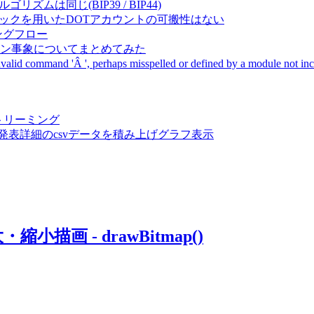
成アルゴリズムは同じ(BIP39 / BIP44)
Pal間で同一ニーモニックを用いたDOTアカウントの可搬性はない
ーキングフロー
サーバダウン事象についてまとめてみた
ommand 'Â ', perhaps misspelled or defined by a module not includ
動画ストリーミング
陽性患者発表詳細のcsvデータを積み上げグラフ表示
小描画 - drawBitmap()