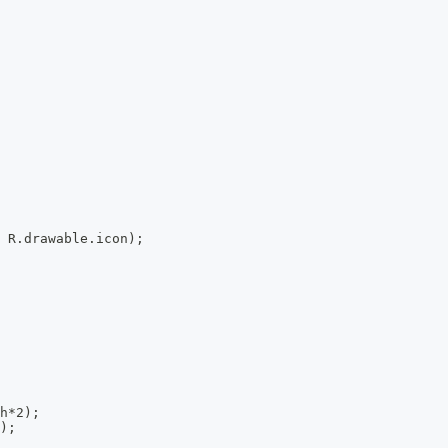
, R.drawable.icon);
 h*2);
l);