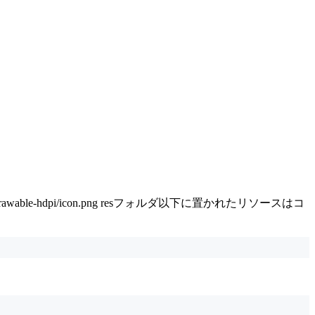
s/drawable-hdpi/icon.png resフォルダ以下に置かれたリソースはコ