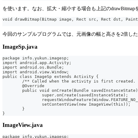
を使います。なお、拡大・縮小する場合も上記のdrawBitm
void drawBitmap(Bitmap image, Rect src, Rect dst, Paint
今回のサンプルプログラムでは、元画像の幅と高さを2倍し
ImageSp.java
package info.yukun.imagesp;
import android.app.Activity;
import android.os.Bundle;
import android.view.Window;
public class ImageSp extends Activity {
	/** Called when the activity is first created.
	@Override
	public void onCreate(Bundle savedInstanceState
		super.onCreate(savedInstanceState);
		requestWindowFeature(Window.FEATURE_NO
		setContentView(new ImageView(this));
	}
}
ImageView.java
package info.yukun.imagesp;