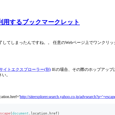
 を利用するブックマークレット
了してしまったんですね。。 任意のWebページ上でワンクリック
サイトエクスプローラー(別)
IEの場合、その際のホップアッ
さい。
ion.href='
http://siteexplorer.search.yahoo.co.jp/advsearch?p='+escap
scape
(
document
.
location
.
href
)