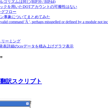
成アルゴリズムは同じ(BIP39 / BIP44)
Pal間で同一ニーモニックを用いたDOTアカウントの可搬性はない
ーキングフロー
サーバダウン事象についてまとめてみた
ommand 'Â ', perhaps misspelled or defined by a module not includ
動画ストリーミング
陽性患者発表詳細のcsvデータを積み上げグラフ表示
"
英翻訳スクリプト