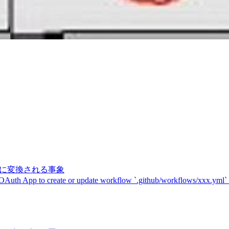
記号に変換される事象
 OAuth App to create or update workflow `.github/workflows/xxx.yml`