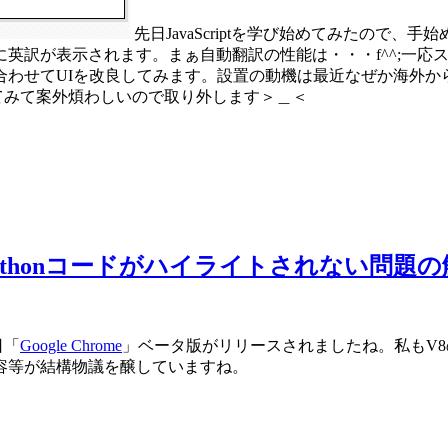
先日JavaScriptを学び始めてみたので
英訳が表示されます。まぁ自動翻訳の性能は・・・f^^;一応
合わせてUIを改良してみます。設置の動機は最近なぜか海外か
てみて案外煩わしいので取り外します＞＿＜
ghterのPythonコードがハイライトされない問題
日「
Google Chrome
」ベータ版がリリースされましたね。私もV
容等が結構物議を醸していますね。