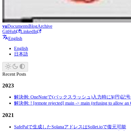
yu
Documents
Blog
Archive
GitHub
LinkedIn
English
English
日本語
Recent Posts
2023
解決例: OneNoteで(バックスラッシュ)入力時に¥(円)
解決例: ! [remote rejected] main -> main (refusing to allow an
2021
SafePalで生成したSolanaアドレスはSollet.ioで復元可能