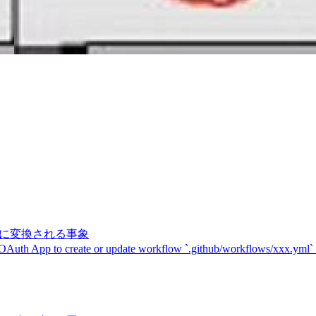
記号に変換される事象
 OAuth App to create or update workflow `.github/workflows/xxx.yml`