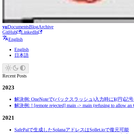
yu
Documents
Blog
Archive
GitHub
LinkedIn
English
English
日本語
Recent Posts
2023
解決例: OneNoteで(バックスラッシュ)入力時に¥(円)
解決例: ! [remote rejected] main -> main (refusing to allow an
2021
SafePalで生成したSolanaアドレスはSollet.ioで復元可能