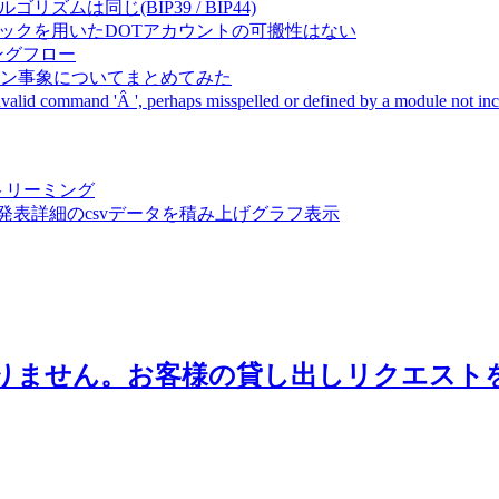
成アルゴリズムは同じ(BIP39 / BIP44)
Pal間で同一ニーモニックを用いたDOTアカウントの可搬性はない
ーキングフロー
サーバダウン事象についてまとめてみた
ommand 'Â ', perhaps misspelled or defined by a module not includ
動画ストリーミング
陽性患者発表詳細のcsvデータを積み上げグラフ表示
申し訳ありません。お客様の貸し出しリクエ