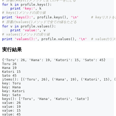
# 辞書のkeys()メソッドで全てのキーをたどる
for
 k 
in
 profile
.
keys
(
)
:
print
'key:'
,
 k
# keys()メソッドの戻り値
print
'keys():'
,
 profile
.
keys
(
)
,
'\n'
# keyリスト
# 辞書のvalues()メソッドで全ての値をたどる
for
 v 
in
 profile
.
values
(
)
:
print
'value:'
,
 v
# values()メソッドの戻り値
print
'values():'
,
 profile
.
values
(
)
,
'\n'
# valueの
実行結果
{'Toru': 26, 'Hana': 19, 'Katori': 15, 'Sato': 45}
Toru 26
Hana 19
Katori 15
Sato 45
items(): [('Toru', 26), ('Hana', 19), ('Katori', 15), (
key: Toru
key: Hana
key: Katori
key: Sato
keys(): ['Toru', 'Hana', 'Katori', 'Sato']
value: 26
value: 19
value: 15
value: 45