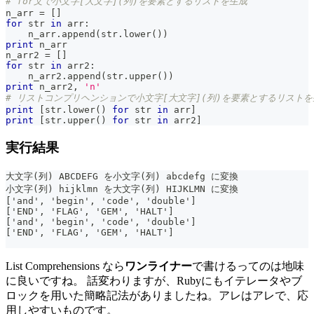
# for文で小文字[大文字](列)を要素とするリストを生成
n_arr 
=
[
]
for
str
in
 arr
:
    n_arr
.
append
(
str
.
lower
(
)
)
print
 n_arr
n_arr2 
=
[
]
for
str
in
 arr2
:
    n_arr2
.
append
(
str
.
upper
(
)
)
print
 n_arr2
,
'n'
# リストコンプリヘンションで小文字[大文字](列)を要素とするリストを
print
[
str
.
lower
(
)
for
str
in
 arr
]
print
[
str
.
upper
(
)
for
str
in
 arr2
]
実行結果
大文字(列) ABCDEFG を小文字(列) abcdefg に変換
小文字(列) hijklmn を大文字(列) HIJKLMN に変換
['and', 'begin', 'code', 'double']
['END', 'FLAG', 'GEM', 'HALT']
['and', 'begin', 'code', 'double']
['END', 'FLAG', 'GEM', 'HALT']
List Comprehensions なら
ワンライナー
で書けるってのは地味
に良いですね。 話変わりますが、Rubyにもイテレータやブ
ロックを用いた簡略記法がありましたね。アレはアレで、応
用しやすいものです。