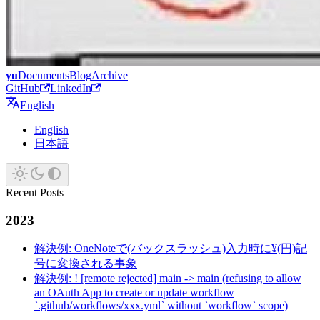
yu
Documents
Blog
Archive
GitHub
LinkedIn
English
English
日本語
Recent Posts
2023
解決例: OneNoteで(バックスラッシュ)入力時に¥(円)記
号に変換される事象
解決例: ! [remote rejected] main -> main (refusing to allow
an OAuth App to create or update workflow
`.github/workflows/xxx.yml` without `workflow` scope)