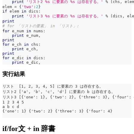
print
'リスト2 %s に要素の %s は存在する。'
%
(
chs
,
 ele
elem 
=
{
'two'
:
2
}
if
 elem 
in
 dics
:
print
'リスト3 %s に要素の %s は存在する。'
%
(
dics
,
 el
print
# for 「リストの要素」 in 「リスト」:
for
 e_num 
in
 nums
:
print
 e_num
,
print
for
 e_ch 
in
 chs
:
print
 e_ch
,
print
for
 e_dic 
in
 dics
:
print
 e_dic
,
実行結果
リスト  [1, 2, 3, 4, 5] に要素の 3 は存在する。
リスト2 ['a', 'b', 'c', 'd'] に要素の b は存在する。
リスト3 [{'one': 1}, {'two': 2}, {'three': 3}, {'fou
1 2 3 4 5
a b c d
{'one': 1} {'two': 2} {'three': 3} {'four': 4}
if/for文 + in 辞書