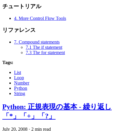
チュートリアル
4. More Control Flow Tools
リファレンス
7. Compound statements
7.1 The if statement
7.3 The for statement
Tags:
List
Loop
Number
Python
String
Python: 正規表現の基本 - 繰り返し
「*」「+」「?」
July 20, 2008
·
2 min read