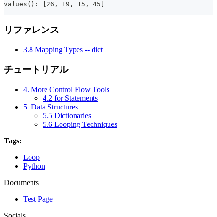
values(): [26, 19, 15, 45]
リファレンス
3.8 Mapping Types -- dict
チュートリアル
4. More Control Flow Tools
4.2 for Statements
5. Data Structures
5.5 Dictionaries
5.6 Looping Techniques
Tags:
Loop
Python
Documents
Test Page
Socials