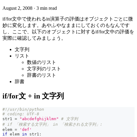
August 2, 2008
·
3 min read
if/for文中で使われるin演算子の評価はオブジェクトごとに微
妙に変化します。あやふやなままにしておくのもなんです
し、ここで、以下のオブジェクトに対するif/for文中の評価を
実際に確認してみましょう。
文字列
リスト
数値のリスト
文字列のリスト
辞書のリスト
辞書
if/for文 + in 文字列
#!/usr/bin/python
# coding: UTF-8
str1 
=
"abcdefghijklmn"
# 文字列
# if 「検索する文字列」 in 「検索される文字列」:
elem 
=
'def'
if
 elem 
in
 str1
: