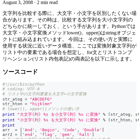
August 3, 2008
·
2 min read
文字列を比較する際に、大文字・小文字を区別したくない場
合があります。その時は、比較する文字列を大/小文字列の
どちらかに統一しておく、という手があります。Pythonでは
大文字・小文字変換メソッドlower()、upper()はstringオブジェ
クトに組み込まれています。 今回は、その使い方と実際に
使用する状況に近いデータ構造、ここでは変換対象文字列が
リスト中の要素である場合を想定し、for文とリストコンプ
リヘンション(リスト内包表記)の両表記を以下に示します。
ソースコード
#!/usr/bin/python
# coding: UTF-8
# リスト中の文字列要素を大文字⇔小文字変換
str_atog 
=
"ABCDEFG"
str_hton 
=
"hijklmn"
# lower(), upper()メソッドの使い方
print
"大文字(列) %s を小文字(列) %s に変換"
%
(
str_atog
,
 s
print
"小文字(列) %s を大文字(列) %s に変換"
%
(
str_hton
,
 s
print
arr  
=
[
'And'
,
'Begin'
,
'Code'
,
'Double'
]
arr2 
=
[
'end'
,
'flag'
,
'gem'
,
'halt'
]