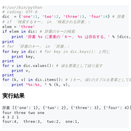
#!/usr/bin/python
# coding: UTF-8
dic  
=
{
'one'
:
1
,
'two'
:
2
,
'three'
:
3
,
'four'
:
4
}
# 辞書
# if 「検索するキー」 in 「検索される辞書」:
elem 
=
'three'
if
 elem 
in
 dic
:
# 辞書のキーの検索
print
'辞書 %s に要素の「キー」 %s は存在する。'
%
(
dics
,
print
# for 「辞書のキー」 in 「辞書」:
for
 key 
in
 dic
:
# for key in dic.keys(): と同じ
print
 key
,
print
for
 v 
in
 dic
.
values
(
)
:
# 値を要素として繰り返す
print
 v
,
print
for
(
k
,
 v
)
in
 dic
.
items
(
)
:
# (キー, 値)のタプルを要素として
print
"%s:%s, "
%
(
k
,
 v
)
,
実行結果
辞書 [{'one': 1}, {'two': 2}, {'three': 3}, {'four
four three two one
4 3 2 1
four:4,  three:3,  two:2,  one:1,