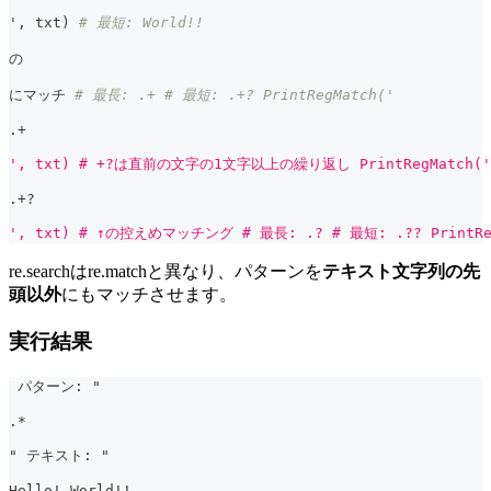
'
,
 txt
)
# 最短: World!!
の
にマッチ 
# 最長: .+ # 最短: .+? PrintRegMatch('
.
+
', txt) # +?は直前の文字の1文字以上の繰り返し PrintRegMatch('
.
+
?
', txt) # ↑の控えめマッチング # 最長: .? # 最短: .?? PrintRe
re.searchはre.matchと異なり、パターンを
テキスト文字列の先
頭以外
にもマッチさせます。
実行結果
 パターン: "
.*
" テキスト: "
Hello! World!!