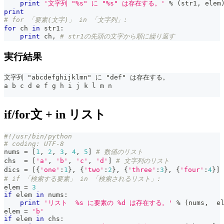
print
'文字列 "%s" に "%s" は存在する。'
%
(
str1
,
 elem
print
# for 「要素(文字)」 in 「文字列」:
for
 ch 
in
 str1
:
print
 ch
,
# str1の先頭の文字から順に繰り返す
実行結果
文字列 "abcdefghijklmn" に "def" は存在する。
a b c d e f g h i j k l m n
if/for文 + in リスト
#!/usr/bin/python
# coding: UTF-8
nums 
=
[
1
,
2
,
3
,
4
,
5
]
# 数値のリスト
chs  
=
[
'a'
,
'b'
,
'c'
,
'd'
]
# 文字列のリスト
dics 
=
[
{
'one'
:
1
}
,
{
'two'
:
2
}
,
{
'three'
:
3
}
,
{
'four'
:
4
}
]
# if 「検索する要素」 in 「検索されるリスト」:
elem 
=
3
if
 elem 
in
 nums
:
print
'リスト  %s に要素の %d は存在する。'
%
(
nums
,
  e
elem 
=
'b'
if
 elem 
in
 chs
: