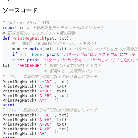
ソースコード
# coding: Shift_JIS
import
 re 
# 正規表現を扱うモジュールのインポート
# 正規表現のチェックプリント用の関数
def
PrintRegMatch
(
pat
,
 txt
)
:
#   書式: re.match(パターン, テキスト)
    m 
=
 re
.
match
(
pat
,
 txt
)
# パターンにマッチしなかった場合は
if
 m 
!=
None
:
print
'パターン"%s"はテキスト"%s"にマッチ
else
:
print
'パターン"%s"はテキスト"%s"にマッチ「しない」
txt 
=
'ABCDEFGH'
# 探索される文字列をテキスト
# 探索する　文字列をパターン
# 「*」: 直前の文字の0回以上の繰り返しにマッチ
PrintRegMatch
(
'.*CDE'
,
 txt
)
PrintRegMatch
(
'A.*H'
,
 txt
)
PrintRegMatch
(
'A*BC'
,
 txt
)
PrintRegMatch
(
'A.*BC'
,
 txt
)
PrintRegMatch
(
'A*'
,
''
)
print
# 「+」: 直前の文字の1回以上の繰り返しにマッチ
PrintRegMatch
(
'.+DEF'
,
 txt
)
PrintRegMatch
(
'A.+H'
,
 txt
)
PrintRegMatch
(
'A+BC'
,
 txt
)
PrintRegMatch
(
'A.+BC'
,
 txt
)
PrintRegMatch
(
'A+'
,
''
)