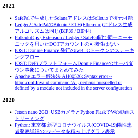
2021
SafePalで生成したSolanaアドレスはSollet.ioで復元可能
LedgerとSafePalのBitcoin / ETH(Ethereum)アドレス生成
アルゴリズムは同じ(BIP39 / BIP44)
Polkadot{.js} Extension / Ledger / SafePal間で同一ニーモ
ニックを用いたDOTアカウントの可搬性はない
IOST: Donnie Finance 発行のiwBTCトークンのステーキ
ングフロー
IOST: DeFiプラットフォームDonnie Financeのサーバダ
ウン事象についてまとめてみた
Apache エラー解決法 AH00526: Syntax error ~
httpd.conf:Invalid command 'Â ', perhaps misspelled or
defined by a module not included in the server configuration
2020
Jetson nano 2GB: USBカメラとPython FlaskでWeb動画ス
トリーミング
Python: 東京都 新型コロナウイルス(COVID-19)陽性患
者発表詳細のcsvデータを積み上げグラフ表示