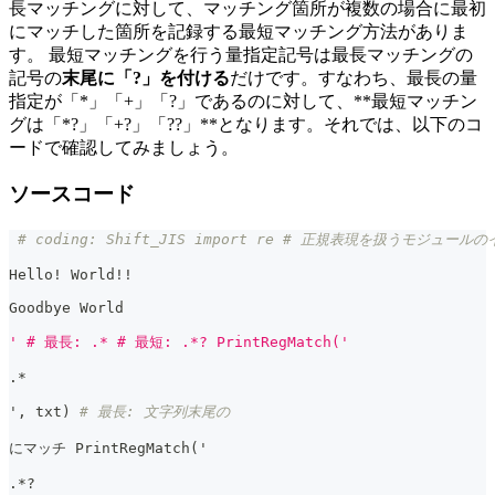
長マッチングに対して、マッチング箇所が複数の場合に最初
にマッチした箇所を記録する最短マッチング方法がありま
す。 最短マッチングを行う量指定記号は最長マッチングの
記号の
末尾に「?」を付ける
だけです。すなわち、最長の量
指定が「*」「+」「?」であるのに対して、**最短マッチン
グは「*?」「+?」「??」**となります。それでは、以下のコ
ードで確認してみましょう。
ソースコード
# coding: Shift_JIS import re # 正規表現を扱うモジュールの
Hello! World!!
Goodbye World
' # 最長: .* # 最短: .*? PrintRegMatch('
.
*
'
,
 txt
)
# 最長: 文字列末尾の
にマッチ PrintRegMatch
(
'
.
*
?