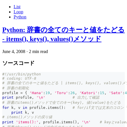
List
Loop
Python
Python: 辞書の全てのキーと値をたどる
- items(), keys(), values()メソッド
June 4, 2008
·
2 min read
ソースコード
#!/usr/bin/python
# coding: UTF-8
# 辞書の全てのキーと値をたどる | items(), keys(), values(
# 辞書の初期化
profile 
=
{
'Hana'
:
19
,
'Toru'
:
26
,
'Katori'
:
15
,
'Sato'
:
4
print
 profile
,
'\n'
# 出力して確認
# 辞書のitems()メソッドで全てのキー(key), 値(value)をたどる
for
 k
,
 v 
in
 profile
.
items
(
)
:
# for/if文では文末のコロ
print
 k
,
 v
# items()メソッドの戻り値
print
'items():'
,
 profile
.
items
(
)
,
'\n'
# keyとva