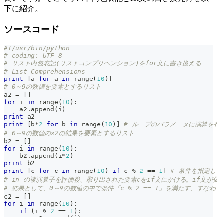
下に紹介。
ソースコード
#!/usr/bin/python
# coding: UTF-8
# リスト内包表記(リストコンプリヘンション)をfor文に書き換える
# List Comprehensions
print
[
a 
for
 a 
in
range
(
10
)
]
# 0～9の数値を要素とするリスト
a2 
=
[
]
for
 i 
in
range
(
10
)
:
    a2
.
append
(
i
)
print
 a2
print
[
b
*
2
for
 b 
in
range
(
10
)
]
# ループのパラメータに演算を
# 0～9の数値の×2の結果を要素とするリスト
b2 
=
[
]
for
 i 
in
range
(
10
)
:
    b2
.
append
(
i
*
2
)
print
 b2
print
[
c 
for
 c 
in
range
(
10
)
if
 c 
%
2
==
1
]
# 条件を指定
# in の被演算子を評価後、取り出された要素cをif文にかける。if文
# 結果として、0～9の数値の中で条件「c % 2 == 1」を満たす、す
c2 
=
[
]
for
 i 
in
range
(
10
)
:
if
(
i 
%
2
==
1
)
: