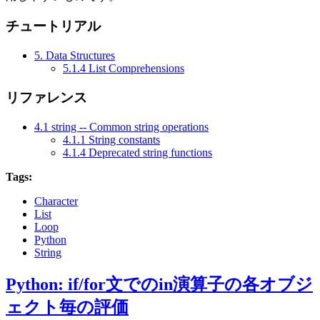
チュートリアル
5. Data Structures
5.1.4 List Comprehensions
リファレンス
4.1 string -- Common string operations
4.1.1 String constants
4.1.4 Deprecated string functions
Tags:
Character
List
Loop
Python
String
Python: if/for文でのin演算子の各オブジ
ェクト毎の評価