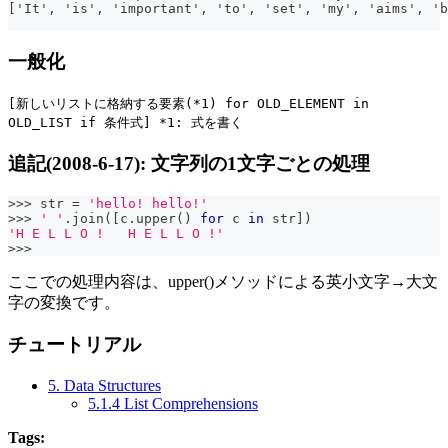
['It', 'is', 'important', 'to', 'set', 'my', 'aims', 'b
一般化
[新しいリストに格納する要素(*1) for OLD_ELEMENT in
OLD_LIST if 条件式] *1: 式を書く
追記(2008-6-17): 文字列の1文字ごとの処理
>>
>
str
=
'hello! hello!'
>>
>
' '
.
join
(
[
c
.
upper
(
)
for
 c 
in
str
]
)
'H E L L O !   H E L L O !'
>>
>
ここでの処理内容は、upper()メソッドによる英小文字→大文
字の変換です。
チュートリアル
5. Data Structures
5.1.4 List Comprehensions
Tags: