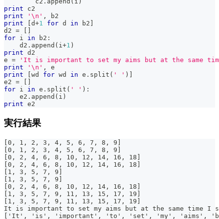
        c2
.
append
(
i
)
print
 c2
print
'\n'
,
 b2
print
[
d
+
1
for
 d 
in
 b2
]
d2 
=
[
]
for
 i 
in
 b2
:
    d2
.
append
(
i
+
1
)
print
 d2
e 
=
'It is important to set my aims but at the same tim
print
'\n'
,
 e
print
[
wd 
for
 wd 
in
 e
.
split
(
' '
)
]
e2 
=
[
]
for
 i 
in
 e
.
split
(
' '
)
:
    e2
.
append
(
i
)
print
 e2
実行結果
[0, 1, 2, 3, 4, 5, 6, 7, 8, 9]
[0, 1, 2, 3, 4, 5, 6, 7, 8, 9]
[0, 2, 4, 6, 8, 10, 12, 14, 16, 18]
[0, 2, 4, 6, 8, 10, 12, 14, 16, 18]
[1, 3, 5, 7, 9]
[1, 3, 5, 7, 9]
[0, 2, 4, 6, 8, 10, 12, 14, 16, 18]
[1, 3, 5, 7, 9, 11, 13, 15, 17, 19]
[1, 3, 5, 7, 9, 11, 13, 15, 17, 19]
It is important to set my aims but at the same time I s
['It', 'is', 'important', 'to', 'set', 'my', 'aims', 'b