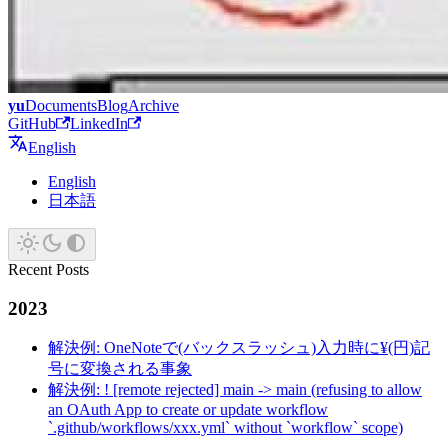
yu
Documents
Blog
Archive
GitHub
LinkedIn
English
English
日本語
Recent Posts
2023
解決例: OneNoteで(バックスラッシュ)入力時に¥(円)記
号に変換される事象
解決例: ! [remote rejected] main -> main (refusing to allow
an OAuth App to create or update workflow
`.github/workflows/xxx.yml` without `workflow` scope)