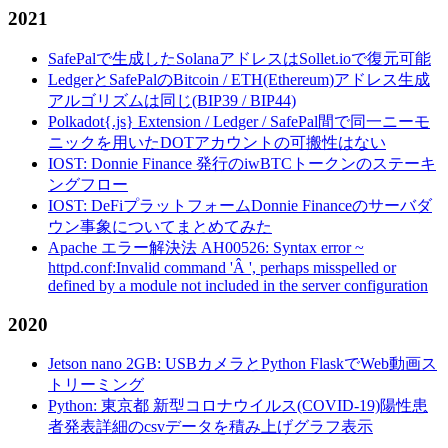
2021
SafePalで生成したSolanaアドレスはSollet.ioで復元可能
LedgerとSafePalのBitcoin / ETH(Ethereum)アドレス生成
アルゴリズムは同じ(BIP39 / BIP44)
Polkadot{.js} Extension / Ledger / SafePal間で同一ニーモ
ニックを用いたDOTアカウントの可搬性はない
IOST: Donnie Finance 発行のiwBTCトークンのステーキ
ングフロー
IOST: DeFiプラットフォームDonnie Financeのサーバダ
ウン事象についてまとめてみた
Apache エラー解決法 AH00526: Syntax error ~
httpd.conf:Invalid command 'Â ', perhaps misspelled or
defined by a module not included in the server configuration
2020
Jetson nano 2GB: USBカメラとPython FlaskでWeb動画ス
トリーミング
Python: 東京都 新型コロナウイルス(COVID-19)陽性患
者発表詳細のcsvデータを積み上げグラフ表示