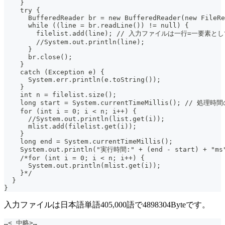
    }
    try {
      BufferedReader br = new BufferedReader(new FileRe
      while ((line = br.readLine()) != null) {
        filelist.add(line); // 入力ファイルは一行=一要素と
        //System.out.println(line);
      }
      br.close();
    }
    catch (Exception e) {
      System.err.println(e.toString());
    }
    int n = filelist.size();
    long start = System.currentTimeMillis(); // 処理
    for (int i = 0; i < n; i++) {
      //System.out.println(list.get(i));
      mlist.add(filelist.get(i));
    }
    long end = System.currentTimeMillis();
    System.out.println("実行時間:" + (end - start) + "ms
    /*for (int i = 0; i < n; i++) {
      System.out.println(mlist.get(i));
    }*/
  }
}
入力ファイルは日本語単語405,000語で4898304Byteです。
…< 中略>…