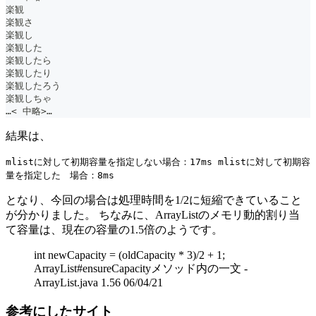
楽観
楽観さ
楽観し
楽観した
楽観したら
楽観したり
楽観したろう
楽観しちゃ
…< 中略>…
結果は、
mlistに対して初期容量を指定しない場合：17ms mlistに対して初期容
量を指定した 場合：8ms
となり、今回の場合は処理時間を1/2に短縮できていること
が分かりました。 ちなみに、ArrayListのメモリ動的割り当
て容量は、現在の容量の1.5倍のようです。
int newCapacity = (oldCapacity * 3)/2 + 1;
ArrayList#ensureCapacityメソッド内の一文 -
ArrayList.java 1.56 06/04/21
参考にしたサイト