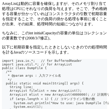
ArrayListは動的に容量を確保しますが、そのメモリ割り当て
処理はCPUにそれなりの負荷を与えます。そこで、予め格納
する容量が分かっていればコンストラクタの引数で初期容量
を指定することで、その負荷の掛かる処理を事前に省くこと
が出来、その結果、処理時間の短縮につながります。
ちなみに、このint initialCapacityの容量の単位はコレクション
の要素数です(2008/3/7修正)。
以下に初期容量を指定したときとしないときのでの処理時間
を計るJavaのソースコードを示します。
import java.io.*;   // for BufferedReader
import java.util.*; // for ArrayList
public class DumpFile {
  /**
   * @param args : 入力ファイル名
   */
  public static void main(String[] args) {
    String line;
    ArrayList filelist = new ArrayList();
    ArrayList mlist = new ArrayList(4000000); //
    if (args.length < 1) { // コマンドライン引数の数
      System.out.println("How to use: java DumpFile [fi
      System.exit(1);