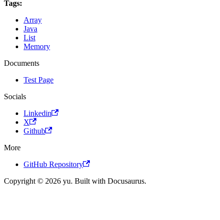
Tags:
Array
Java
List
Memory
Documents
Test Page
Socials
Linkedin
X
Github
More
GitHub Repository
Copyright © 2026 yu. Built with Docusaurus.