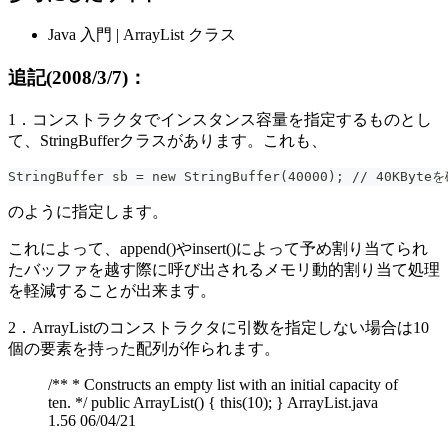
Java 入門 | ArrayList クラス
追記(2008/3/7)：
1．コンストラクタでインスタンス容量を指定するものとし
て、StringBufferクラスがあります。これも、
StringBuffer sb = new StringBuffer(40000); // 40KByte
のように指定します。
これによって、append()やinsert()によって予め割り当てられ
たバッファを越す際に呼び出されるメモリ動的割り当て処理
を軽減することが出来ます。
2．ArrayListのコンストラクタに引数を指定しない場合は10
個の要素を持った配列が作られます。
/** * Constructs an empty list with an initial capacity of
ten. */ public ArrayList() { this(10); } ArrayList.java
1.56 06/04/21