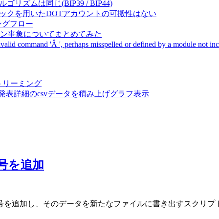
成アルゴリズムは同じ(BIP39 / BIP44)
Pal間で同一ニーモニックを用いたDOTアカウントの可搬性はない
ーキングフロー
サーバダウン事象についてまとめてみた
ommand 'Â ', perhaps misspelled or defined by a module not includ
動画ストリーミング
陽性患者発表詳細のcsvデータを積み上げグラフ表示
番号を追加
号を追加し、そのデータを新たなファイルに書き出すスクリプ