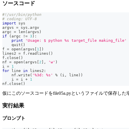
ソースコード
#!/usr/bin/python
# coding: UTF-8
import
 sys
argvs 
=
 sys
.
argv
argc 
=
len
(
argvs
)
if
(
argc 
!=
3
)
:
print
'Usage: $ python %s target_file making_file'
    quit
(
)
f 
=
open
(
argvs
[
1
]
)
lines2 
=
 f
.
readlines
(
)
f
.
close
(
)
nf 
=
open
(
argvs
[
2
]
,
'w'
)
i 
=
1
for
 line 
in
 lines2
:
    nf
.
write
(
'%3d: %s'
%
(
i
,
 line
)
)
    i 
=
 i 
+
1
nf
.
close
(
)
仮にこのソースコードをfile05a.pyというファイルで保
実行結果
プロンプト