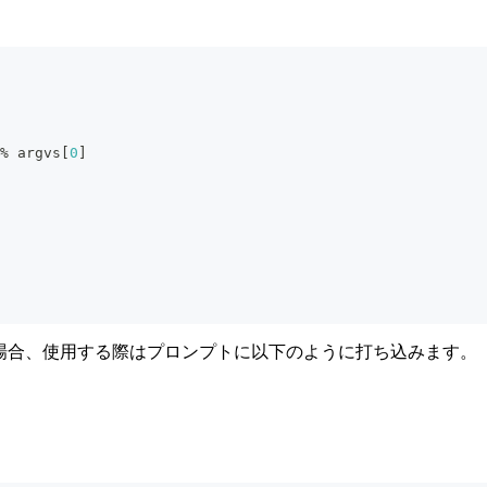
%
 argvs
[
0
]
存した場合、使用する際はプロンプトに以下のように打ち込みます。