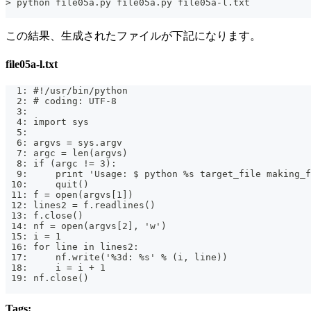
> python file05a.py file05a.py file05a-l.txt
この結果、生成されたファイルが下記になります。
file05a-l.txt
  1: #!/usr/bin/python
  2: # coding: UTF-8
  3:
  4: import sys
  5:
  6: argvs = sys.argv
  7: argc = len(argvs)
  8: if (argc != 3):
  9:     print 'Usage: $ python %s target_file making_f
 10:     quit()
 11: f = open(argvs[1])
 12: lines2 = f.readlines()
 13: f.close()
 14: nf = open(argvs[2], 'w')
 15: i = 1
 16: for line in lines2:
 17:     nf.write('%3d: %s' % (i, line))
 18:     i = i + 1
 19: nf.close()
Tags: