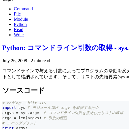
Command
File
Module
Python
Read
Write
Python: コマンドライン引数の取得 - sys.
July 26, 2008
·
2 min read
コマンドラインで与える引数によってプログラムの挙動を変えた
ト
として格納されています。そして、リストの先頭要素(sys.a
ソースコード
# coding: Shift_JIS
import
 sys 
# モジュール属性 argv を取得するため
argvs 
=
 sys
.
argv  
# コマンドライン引数を格納したリストの取得
argc 
=
len
(
argvs
)
# 引数の個数
# デバッグプリント
print
 argvs