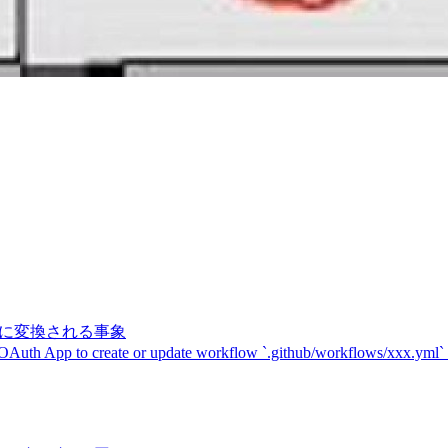
記号に変換される事象
 OAuth App to create or update workflow `.github/workflows/xxx.yml`