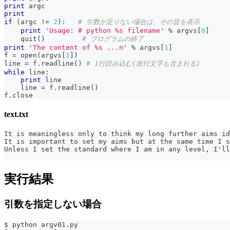
print
 argc
print
if
(
argc 
!=
2
)
:
# 引数が足りない場合は、その旨を表示
print
'Usage: # python %s filename'
%
 argvs
[
0
]
    quit
(
)
# プログラムの終了
print
'The content of %s ...n'
%
 argvs
[
1
]
f 
=
open
(
argvs
[
1
]
)
line 
=
 f
.
readline
(
)
# 1行読み込む(改行文字も含まれる)
while
 line
:
print
 line
    line 
=
 f
.
readline
(
)
f
.
close
text.txt
It is meaningless only to think my long further aims id
It is important to set my aims but at the same time I s
Unless I set the standard where I am in any level, I'll
実行結果
引数を指定しない場合
$ python argv01.py