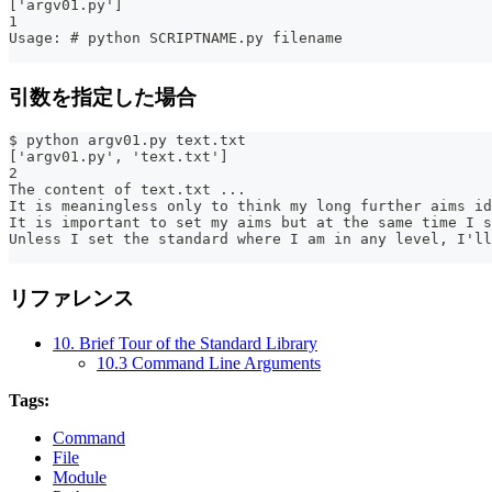
['argv01.py']
1
Usage: # python SCRIPTNAME.py filename
引数を指定した場合
$ python argv01.py text.txt
['argv01.py', 'text.txt']
2
The content of text.txt ...
It is meaningless only to think my long further aims id
It is important to set my aims but at the same time I s
Unless I set the standard where I am in any level, I'll
リファレンス
10. Brief Tour of the Standard Library
10.3 Command Line Arguments
Tags:
Command
File
Module