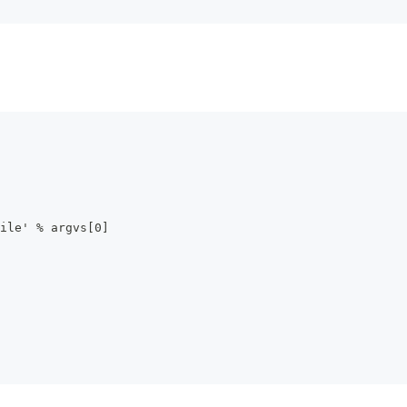
ile' % argvs[0]