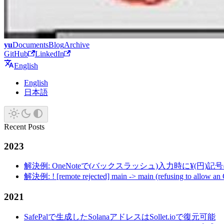
yu
Documents
Blog
Archive
GitHub
LinkedIn
English
English
日本語
Recent Posts
2023
解決例: OneNoteで(バックスラッシュ)入力時に¥(円)
解決例: ! [remote rejected] main -> main (refusing to allow an
2021
SafePalで生成したSolanaアドレスはSollet.ioで復元可能