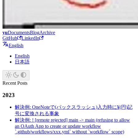
yu
Documents
Blog
Archive
GitHub
LinkedIn
English
English
日本語
Recent Posts
2023
解決例: OneNoteで(バックスラッシュ)入力時に¥(円)記
号に変換される事象
解決例: ! [remote rejected] main -> main (refusing to allow
an OAuth App to create or update workflow
`.github/workflows/xxx.yml` without `workflow` scope)