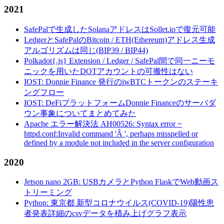
2021
SafePalで生成したSolanaアドレスはSollet.ioで復元可能
LedgerとSafePalのBitcoin / ETH(Ethereum)アドレス生成
アルゴリズムは同じ(BIP39 / BIP44)
Polkadot{.js} Extension / Ledger / SafePal間で同一ニーモ
ニックを用いたDOTアカウントの可搬性はない
IOST: Donnie Finance 発行のiwBTCトークンのステーキ
ングフロー
IOST: DeFiプラットフォームDonnie Financeのサーバダ
ウン事象についてまとめてみた
Apache エラー解決法 AH00526: Syntax error ~
httpd.conf:Invalid command 'Â ', perhaps misspelled or
defined by a module not included in the server configuration
2020
Jetson nano 2GB: USBカメラとPython FlaskでWeb動画ス
トリーミング
Python: 東京都 新型コロナウイルス(COVID-19)陽性患
者発表詳細のcsvデータを積み上げグラフ表示