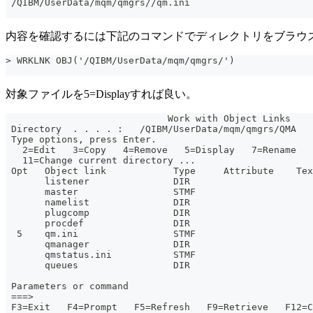
 /QIBM/UserData/mqm/qmgrs//qm.ini
内容を確認するには下記のコマンドでディレクトリをブラウ
> WRKLNK OBJ('/QIBM/UserData/mqm/qmgrs/')
対象ファイルを5=Displayすれば良い。
                             Work with Object Links
 Directory  . . . . :   /QIBM/UserData/mqm/qmgrs/QMA
 Type options, press Enter.
   2=Edit   3=Copy   4=Remove   5=Display   7=Rename  
   11=Change current directory ...
 Opt   Object link            Type     Attribute    Tex
       listener               DIR
       master                 STMF
       namelist               DIR
       plugcomp               DIR
       procdef                DIR
  5    qm.ini                 STMF
       qmanager               DIR
       qmstatus.ini           STMF
       queues                 DIR
                                                       
 Parameters or command
 ===>
 F3=Exit   F4=Prompt   F5=Refresh   F9=Retrieve   F12=C