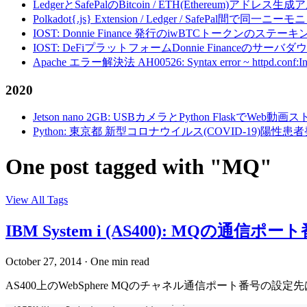
LedgerとSafePalのBitcoin / ETH(Ethereum)アドレス生
Polkadot{.js} Extension / Ledger / Safe
IOST: Donnie Finance 発行のiwBTCトークンのステ
IOST: DeFiプラットフォームDonnie Financeの
Apache エラー解決法 AH00526: Syntax error ~ httpd.conf:Invalid c
2020
Jetson nano 2GB: USBカメラとPython FlaskでWeb
Python: 東京都 新型コロナウイルス(COVID-19)
One post tagged with "MQ"
View All Tags
IBM System i (AS400): MQの通信
October 27, 2014
·
One min read
AS400上のWebSphere MQのチャネル通信ポート番号の設