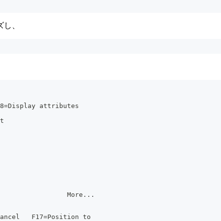
ズし、
 8=Display attributes
t
                 More...
ancel   F17=Position to