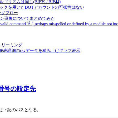
成アルゴリズムは同じ(BIP39 / BIP44)
Pal間で同一ニーモニックを用いたDOTアカウントの可搬性はない
ーキングフロー
サーバダウン事象についてまとめてみた
ommand 'Â ', perhaps misspelled or defined by a module not includ
動画ストリーミング
陽性患者発表詳細のcsvデータを積み上げグラフ表示
ポート番号の設定先
定先は下記のパスとなる。