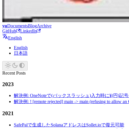
yu
Documents
Blog
Archive
GitHub
LinkedIn
English
English
日本語
Recent Posts
2023
解決例: OneNoteで(バックスラッシュ)入力時に¥(円)
解決例: ! [remote rejected] main -> main (refusing to allow an
2021
SafePalで生成したSolanaアドレスはSollet.ioで復元可能