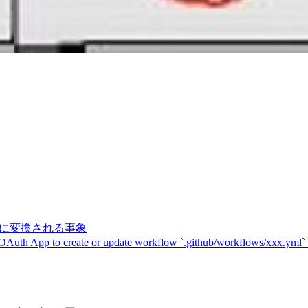
記号に変換される事象
 OAuth App to create or update workflow `.github/workflows/xxx.yml`