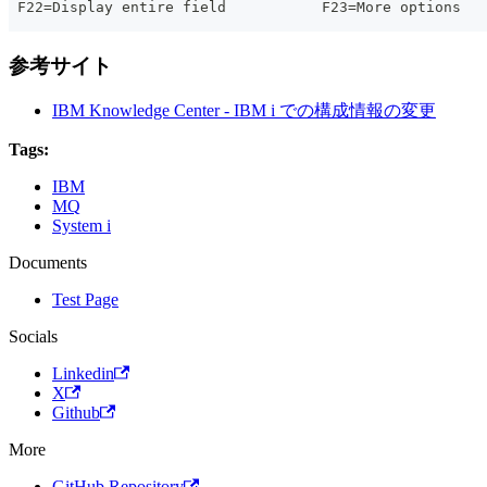
 F22=Display entire field           F23=More options
参考サイト
IBM Knowledge Center - IBM i での構成情報の変更
Tags:
IBM
MQ
System i
Documents
Test Page
Socials
Linkedin
X
Github
More
GitHub Repository