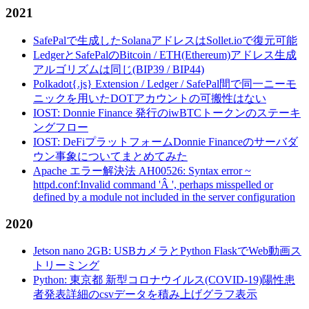
2021
SafePalで生成したSolanaアドレスはSollet.ioで復元可能
LedgerとSafePalのBitcoin / ETH(Ethereum)アドレス生成
アルゴリズムは同じ(BIP39 / BIP44)
Polkadot{.js} Extension / Ledger / SafePal間で同一ニーモ
ニックを用いたDOTアカウントの可搬性はない
IOST: Donnie Finance 発行のiwBTCトークンのステーキ
ングフロー
IOST: DeFiプラットフォームDonnie Financeのサーバダ
ウン事象についてまとめてみた
Apache エラー解決法 AH00526: Syntax error ~
httpd.conf:Invalid command 'Â ', perhaps misspelled or
defined by a module not included in the server configuration
2020
Jetson nano 2GB: USBカメラとPython FlaskでWeb動画ス
トリーミング
Python: 東京都 新型コロナウイルス(COVID-19)陽性患
者発表詳細のcsvデータを積み上げグラフ表示