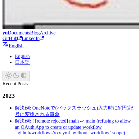
yu
Documents
Blog
Archive
GitHub
LinkedIn
English
English
日本語
Recent Posts
2023
解決例: OneNoteで(バックスラッシュ)入力時に¥(円)記
号に変換される事象
解決例: ! [remote rejected] main -> main (refusing to allow
an OAuth App to create or update workflow
`.github/workflows/xxx.yml` without `workflow` scope)