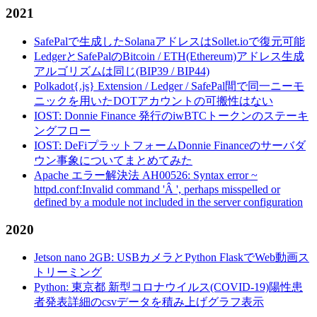
2021
SafePalで生成したSolanaアドレスはSollet.ioで復元可能
LedgerとSafePalのBitcoin / ETH(Ethereum)アドレス生成
アルゴリズムは同じ(BIP39 / BIP44)
Polkadot{.js} Extension / Ledger / SafePal間で同一ニーモ
ニックを用いたDOTアカウントの可搬性はない
IOST: Donnie Finance 発行のiwBTCトークンのステーキ
ングフロー
IOST: DeFiプラットフォームDonnie Financeのサーバダ
ウン事象についてまとめてみた
Apache エラー解決法 AH00526: Syntax error ~
httpd.conf:Invalid command 'Â ', perhaps misspelled or
defined by a module not included in the server configuration
2020
Jetson nano 2GB: USBカメラとPython FlaskでWeb動画ス
トリーミング
Python: 東京都 新型コロナウイルス(COVID-19)陽性患
者発表詳細のcsvデータを積み上げグラフ表示