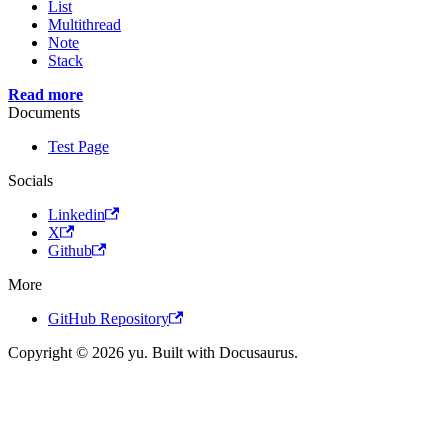
List
Multithread
Note
Stack
Read more
Documents
Test Page
Socials
Linkedin
X
Github
More
GitHub Repository
Copyright © 2026 yu. Built with Docusaurus.