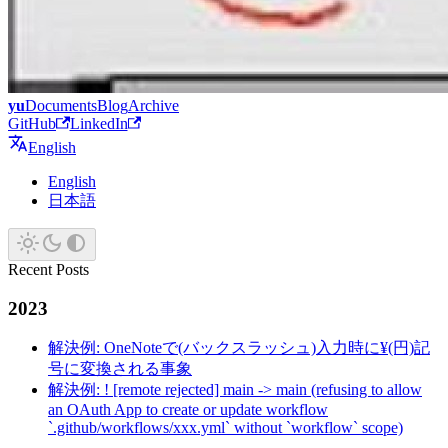
yu
Documents
Blog
Archive
GitHub
LinkedIn
English
English
日本語
Recent Posts
2023
解決例: OneNoteで(バックスラッシュ)入力時に¥(円)記
号に変換される事象
解決例: ! [remote rejected] main -> main (refusing to allow
an OAuth App to create or update workflow
`.github/workflows/xxx.yml` without `workflow` scope)