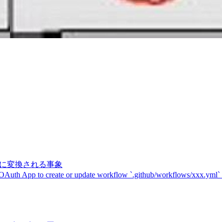
記号に変換される事象
 OAuth App to create or update workflow `.github/workflows/xxx.yml`