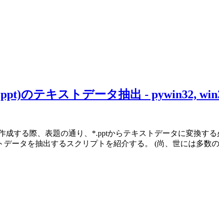
ル(*.ppt)のテキストデータ抽出 - pywin32, win
ーラをPythonで作成する際、表題の通り、*.pptからテキストデータに
ータを抽出するスクリプトを紹介する。 (尚、世には多数のO