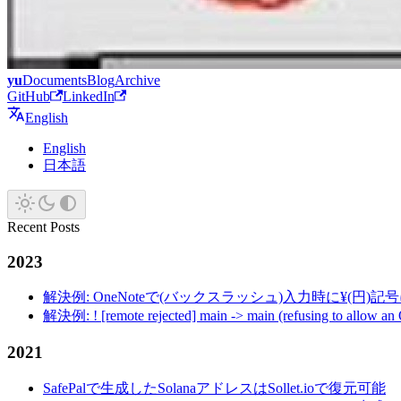
yu
Documents
Blog
Archive
GitHub
LinkedIn
English
English
日本語
Recent Posts
2023
解決例: OneNoteで(バックスラッシュ)入力時に¥(円)
解決例: ! [remote rejected] main -> main (refusing to allow an
2021
SafePalで生成したSolanaアドレスはSollet.ioで復元可能