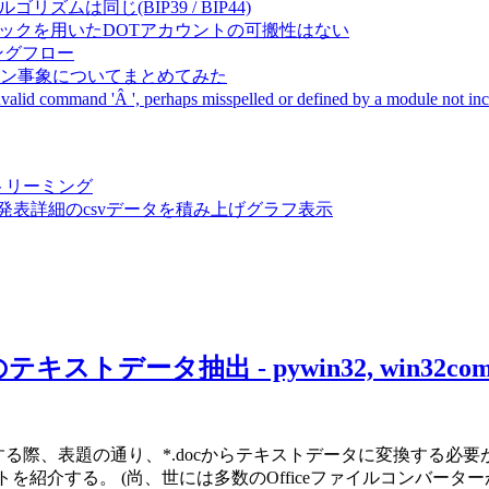
成アルゴリズムは同じ(BIP39 / BIP44)
Pal間で同一ニーモニックを用いたDOTアカウントの可搬性はない
ーキングフロー
サーバダウン事象についてまとめてみた
ommand 'Â ', perhaps misspelled or defined by a module not includ
動画ストリーミング
陽性患者発表詳細のcsvデータを積み上げグラフ表示
c)のテキストデータ抽出 - pywin32, win32co
thonで作成する際、表題の通り、*.docからテキストデータに変換する
を紹介する。 (尚、世には多数のOfficeファイルコンバー