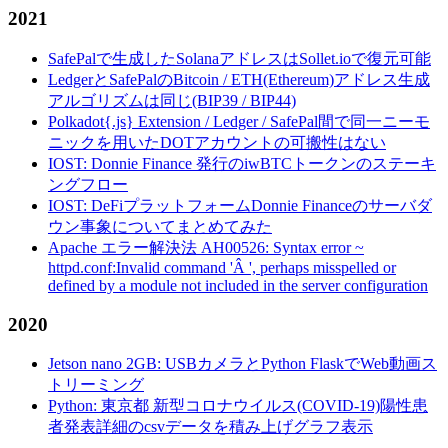
2021
SafePalで生成したSolanaアドレスはSollet.ioで復元可能
LedgerとSafePalのBitcoin / ETH(Ethereum)アドレス生成
アルゴリズムは同じ(BIP39 / BIP44)
Polkadot{.js} Extension / Ledger / SafePal間で同一ニーモ
ニックを用いたDOTアカウントの可搬性はない
IOST: Donnie Finance 発行のiwBTCトークンのステーキ
ングフロー
IOST: DeFiプラットフォームDonnie Financeのサーバダ
ウン事象についてまとめてみた
Apache エラー解決法 AH00526: Syntax error ~
httpd.conf:Invalid command 'Â ', perhaps misspelled or
defined by a module not included in the server configuration
2020
Jetson nano 2GB: USBカメラとPython FlaskでWeb動画ス
トリーミング
Python: 東京都 新型コロナウイルス(COVID-19)陽性患
者発表詳細のcsvデータを積み上げグラフ表示