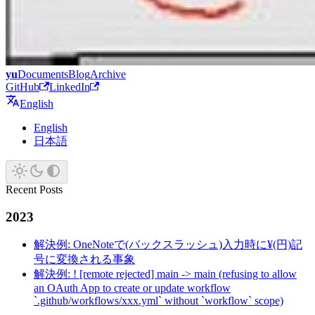
yu
Documents
Blog
Archive
GitHub
LinkedIn
English
English
日本語
Recent Posts
2023
解決例: OneNoteで(バックスラッシュ)入力時に¥(円)記
号に変換される事象
解決例: ! [remote rejected] main -> main (refusing to allow
an OAuth App to create or update workflow
`.github/workflows/xxx.yml` without `workflow` scope)