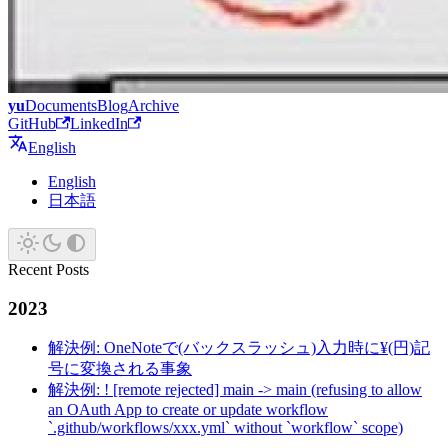
yu
Documents
Blog
Archive
GitHub
LinkedIn
English
English
日本語
Recent Posts
2023
解決例: OneNoteで(バックスラッシュ)入力時に¥(円)記
号に変換される事象
解決例: ! [remote rejected] main -> main (refusing to allow
an OAuth App to create or update workflow
`.github/workflows/xxx.yml` without `workflow` scope)