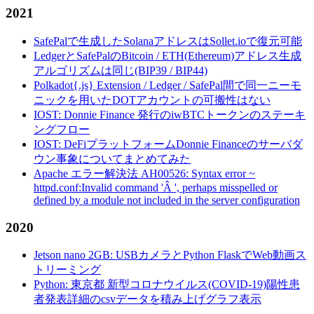
2021
SafePalで生成したSolanaアドレスはSollet.ioで復元可能
LedgerとSafePalのBitcoin / ETH(Ethereum)アドレス生成
アルゴリズムは同じ(BIP39 / BIP44)
Polkadot{.js} Extension / Ledger / SafePal間で同一ニーモ
ニックを用いたDOTアカウントの可搬性はない
IOST: Donnie Finance 発行のiwBTCトークンのステーキ
ングフロー
IOST: DeFiプラットフォームDonnie Financeのサーバダ
ウン事象についてまとめてみた
Apache エラー解決法 AH00526: Syntax error ~
httpd.conf:Invalid command 'Â ', perhaps misspelled or
defined by a module not included in the server configuration
2020
Jetson nano 2GB: USBカメラとPython FlaskでWeb動画ス
トリーミング
Python: 東京都 新型コロナウイルス(COVID-19)陽性患
者発表詳細のcsvデータを積み上げグラフ表示