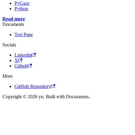
PyGaze
Python
Read more
Documents
Test Page
Socials
Linkedin
X
Github
More
GitHub Repository
Copyright © 2026 yu. Built with Docusaurus.