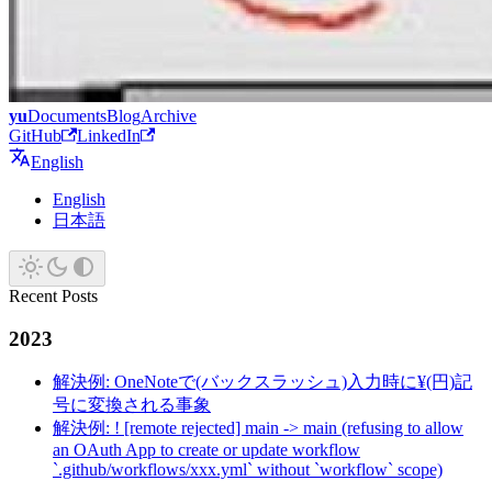
yu
Documents
Blog
Archive
GitHub
LinkedIn
English
English
日本語
Recent Posts
2023
解決例: OneNoteで(バックスラッシュ)入力時に¥(円)記
号に変換される事象
解決例: ! [remote rejected] main -> main (refusing to allow
an OAuth App to create or update workflow
`.github/workflows/xxx.yml` without `workflow` scope)