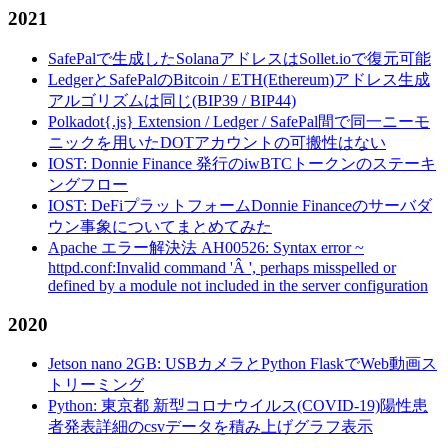
2021
SafePalで生成したSolanaアドレスはSollet.ioで復元可能
LedgerとSafePalのBitcoin / ETH(Ethereum)アドレス生成
アルゴリズムは同じ(BIP39 / BIP44)
Polkadot{.js} Extension / Ledger / SafePal間で同一ニーモ
ニックを用いたDOTアカウントの可搬性はない
IOST: Donnie Finance 発行のiwBTCトークンのステーキ
ングフロー
IOST: DeFiプラットフォームDonnie Financeのサーバダ
ウン事象についてまとめてみた
Apache エラー解決法 AH00526: Syntax error ~
httpd.conf:Invalid command 'Â ', perhaps misspelled or
defined by a module not included in the server configuration
2020
Jetson nano 2GB: USBカメラとPython FlaskでWeb動画ス
トリーミング
Python: 東京都 新型コロナウイルス(COVID-19)陽性患
者発表詳細のcsvデータを積み上げグラフ表示