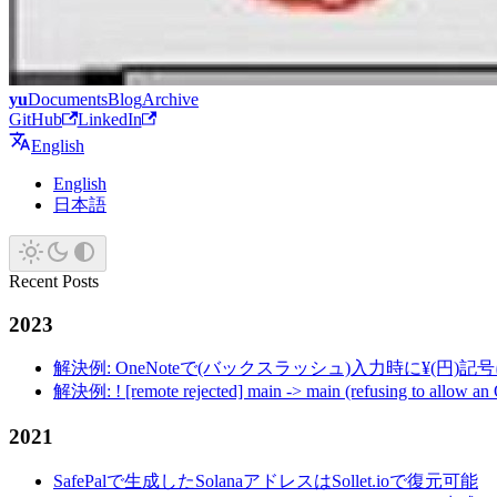
yu
Documents
Blog
Archive
GitHub
LinkedIn
English
English
日本語
Recent Posts
2023
解決例: OneNoteで(バックスラッシュ)入力時に¥(円)
解決例: ! [remote rejected] main -> main (refusing to allow an
2021
SafePalで生成したSolanaアドレスはSollet.ioで復元可能