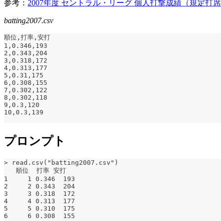
参考：
2007年度 セントラル・リーグ 個人打撃成績（規定打
batting2007.csv
順位,打率,安打
1,0.346,193
2,0.343,204
3,0.318,172
4,0.313,177
5,0.31,175
6,0.308,155
7,0.302,122
8,0.302,118
9,0.3,120
10,0.3,139
プロンプト
> read.csv("batting2007.csv")
   順位  打率 安打
1     1 0.346  193
2     2 0.343  204
3     3 0.318  172
4     4 0.313  177
5     5 0.310  175
6     6 0.308  155