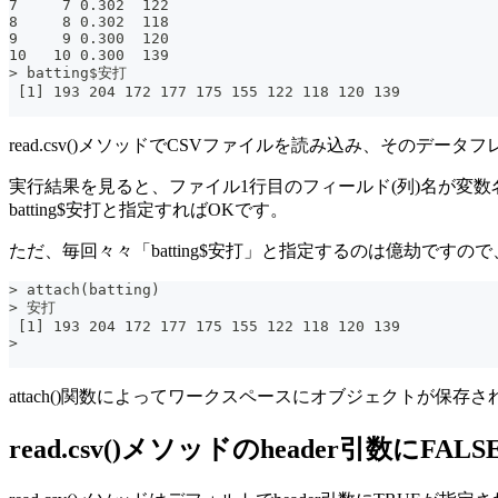
7     7 0.302  122
8     8 0.302  118
9     9 0.300  120
10   10 0.300  139
> batting$安打
 [1] 193 204 172 177 175 155 122 118 120 139
read.csv()メソッドでCSVファイルを読み込み、そのデータフ
実行結果を見ると、ファイル1行目のフィールド(列)名が変
batting$安打と指定すればOKです。
ただ、毎回々々「batting$安打」と指定するのは億劫です
> attach(batting)
> 安打
 [1] 193 204 172 177 175 155 122 118 120 139
>
attach()関数によってワークスペースにオブジェクトが
read.csv()メソッドのheader引数にF