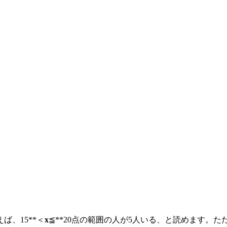
、15**＜
x
≦**20点の範囲の人が5人いる、と読めます。