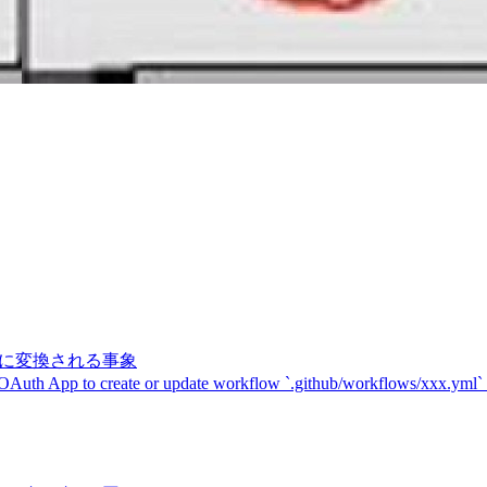
記号に変換される事象
 OAuth App to create or update workflow `.github/workflows/xxx.yml`