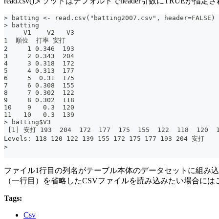
read.csv()メソッドはデフォルトでheader引数にT
> batting <- read.csv("batting2007.csv", header=FALSE)
> batting
     V1    V2   V3
1  順位  打率 安打
2     1 0.346  193
3     2 0.343  204
4     3 0.318  172
5     4 0.313  177
6     5  0.31  175
7     6 0.308  155
8     7 0.302  122
9     8 0.302  118
10    9   0.3  120
11   10   0.3  139
> batting$V3
 [1] 安打 193  204  172  177  175  155  122  118  120  
Levels: 118 120 122 139 155 172 175 177 193 204 安打
>
ファイル1行目の列名がテーブル本体のデータセットに組み込ま
（一行目）を省略したCSVファイルを読み込みたい場合には
Tags:
Csv