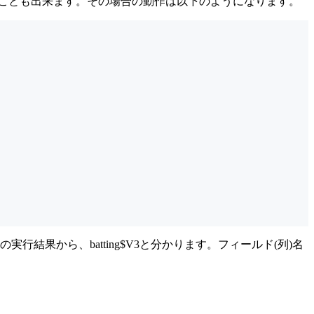
指定することも出来ます。その場合の動作は以下のようになります。
果から、batting$V3と分かります。フィールド(列)名