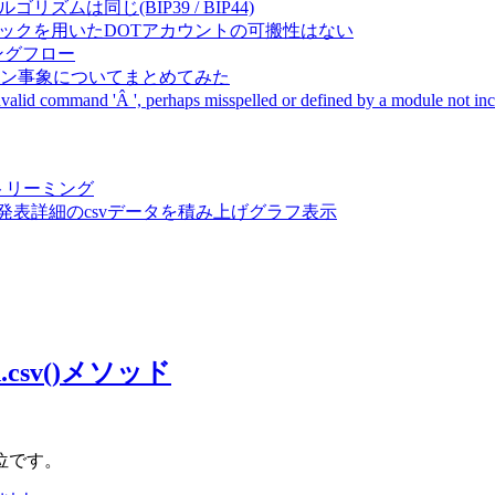
成アルゴリズムは同じ(BIP39 / BIP44)
Pal間で同一ニーモニックを用いたDOTアカウントの可搬性はない
ーキングフロー
サーバダウン事象についてまとめてみた
ommand 'Â ', perhaps misspelled or defined by a module not includ
動画ストリーミング
陽性患者発表詳細のcsvデータを積み上げグラフ表示
.csv()メソッド
位です。