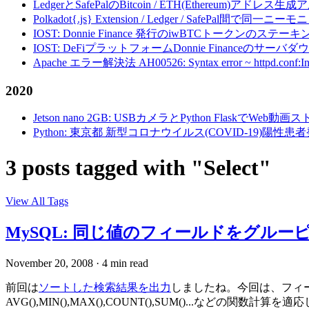
LedgerとSafePalのBitcoin / ETH(Ethereum)アドレス生
Polkadot{.js} Extension / Ledger / Safe
IOST: Donnie Finance 発行のiwBTCトークンのステ
IOST: DeFiプラットフォームDonnie Financeの
Apache エラー解決法 AH00526: Syntax error ~ httpd.conf:Invalid c
2020
Jetson nano 2GB: USBカメラとPython FlaskでWeb
Python: 東京都 新型コロナウイルス(COVID-19)
3 posts tagged with "Select"
View All Tags
MySQL: 同じ値のフィールドをグルーピング
November 20, 2008
·
4 min read
前回は
ソートした検索結果を出力
しましたね。今回は、フィ
AVG(),MIN(),MAX(),COUNT(),SUM()...など