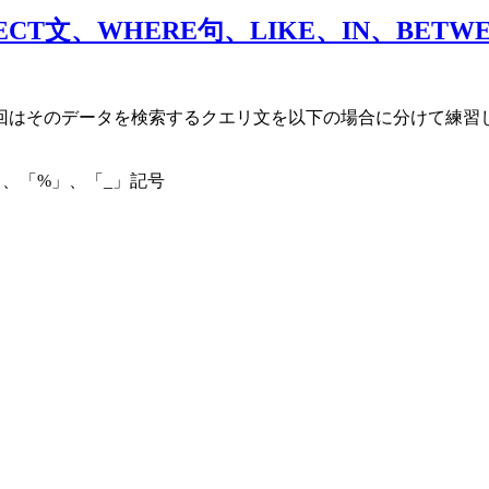
LECT文、WHERE句、LIKE、IN、BET
回はそのデータを検索するクエリ文を以下の場合に分けて練習
ド、「%」、「_」記号