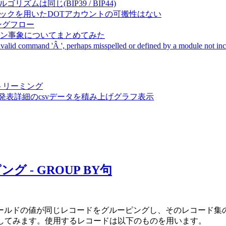
成アルゴリズムは同じ(BIP39 / BIP44)
Pal間で同一ニーモニックを用いたDOTアカウントの可搬性はない
ーキングフロー
サーバダウン事象についてまとめてみた
ommand 'Â ', perhaps misspelled or defined by a module not includ
動画ストリーミング
陽性患者発表詳細のcsvデータを積み上げグラフ表示
 - GROUP BY句
ールドの値が同じレコードをグルーピングし、そのレコード集
の関数計算を適応してみます。使用するレコードは以下のものを用います。