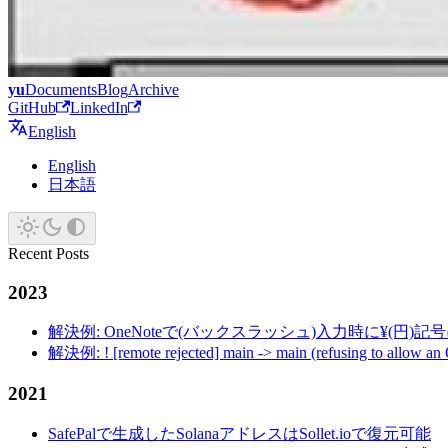
yu
Documents
Blog
Archive
GitHub
LinkedIn
English
English
日本語
Recent Posts
2023
解決例: OneNoteで(バックスラッシュ)入力時に¥(円)
解決例: ! [remote rejected] main -> main (refusing to allow an
2021
SafePalで生成したSolanaアドレスはSollet.ioで復元可能