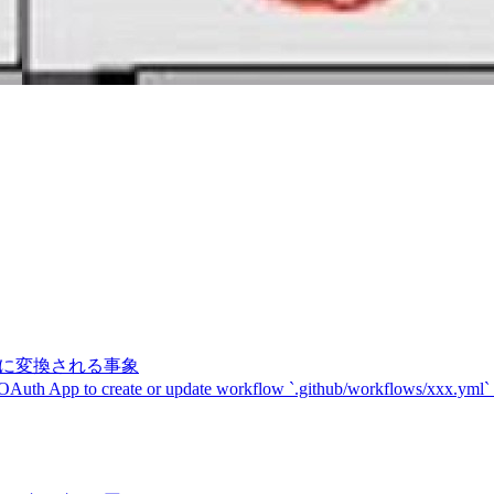
記号に変換される事象
 OAuth App to create or update workflow `.github/workflows/xxx.yml`