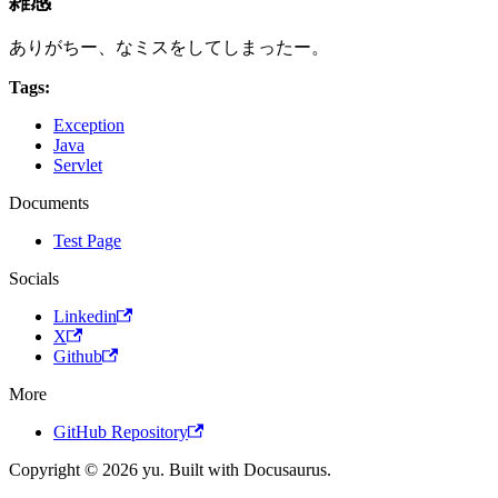
雑感
ありがちー、なミスをしてしまったー。
Tags:
Exception
Java
Servlet
Documents
Test Page
Socials
Linkedin
X
Github
More
GitHub Repository
Copyright © 2026 yu. Built with Docusaurus.