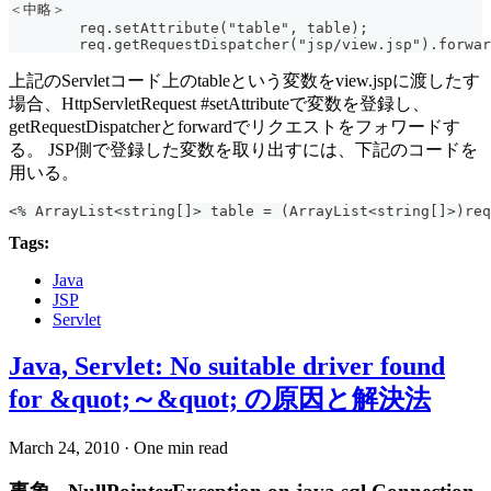
＜中略＞
	req.setAttribute("table", table);
	req.getRequestDispatcher("jsp/view.jsp").forwa
上記のServletコード上のtableという変数をview.jspに渡したす
場合、HttpServletRequest #setAttributeで変数を登録し、
getRequestDispatcherとforwardでリクエストをフォワードす
る。 JSP側で登録した変数を取り出すには、下記のコードを
用いる。
<% ArrayList<string[]> table = (ArrayList<string[]>)req
Tags:
Java
JSP
Servlet
Java, Servlet: No suitable driver found
for &quot;～&quot; の原因と解決法
March 24, 2010
·
One min read