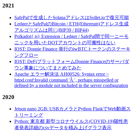
2021
SafePalで生成したSolanaアドレスはSollet.ioで復元可能
LedgerとSafePalのBitcoin / ETH(Ethereum)アドレス生成
アルゴリズムは同じ(BIP39 / BIP44)
Polkadot{.js} Extension / Ledger / SafePal間で同一ニーモ
ニックを用いたDOTアカウントの可搬性はない
IOST: Donnie Finance 発行のiwBTCトークンのステーキ
ングフロー
IOST: DeFiプラットフォームDonnie Financeのサーバダ
ウン事象についてまとめてみた
Apache エラー解決法 AH00526: Syntax error ~
httpd.conf:Invalid command 'Â ', perhaps misspelled or
defined by a module not included in the server configuration
2020
Jetson nano 2GB: USBカメラとPython FlaskでWeb動画ス
トリーミング
Python: 東京都 新型コロナウイルス(COVID-19)陽性患
者発表詳細のcsvデータを積み上げグラフ表示