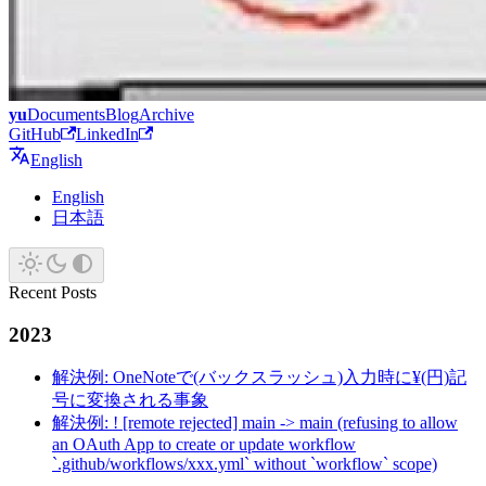
yu
Documents
Blog
Archive
GitHub
LinkedIn
English
English
日本語
Recent Posts
2023
解決例: OneNoteで(バックスラッシュ)入力時に¥(円)記
号に変換される事象
解決例: ! [remote rejected] main -> main (refusing to allow
an OAuth App to create or update workflow
`.github/workflows/xxx.yml` without `workflow` scope)