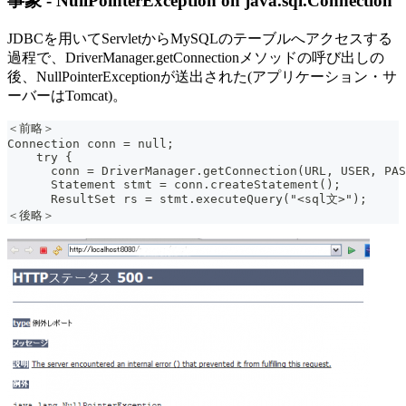
事象 - NullPointerException on java.sql.Connection
JDBCを用いてServletからMySQLのテーブルへアクセスする
過程で、DriverManager.getConnectionメソッドの呼び出しの
後、NullPointerExceptionが送出された(アプリケーション・サ
ーバーはTomcat)。
＜前略＞
Connection conn = null;
    try {
      conn = DriverManager.getConnection(URL, USER, PAS
      Statement stmt = conn.createStatement();
      ResultSet rs = stmt.executeQuery("<sql文>");
＜後略＞