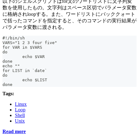
以下のシェルスクリプトはfor文のワードリストに文字列変
数を使用したもの。文字列はスペース区切でパラメータ変数
に格納されloopする。また、ワードリストにバッククォート
で括ったコマンドを指定すると、そのコマンドの実行結果が
パラメータ変数に渡される。
#!/bin/sh
VARS="1 2 3 four five"
for VAR in $VARS
do
	echo $VAR
done
echo ""
for LIST in `date`
do
	echo $LIST
done
Tags:
Linux
Loop
Shell
Unix
Read more