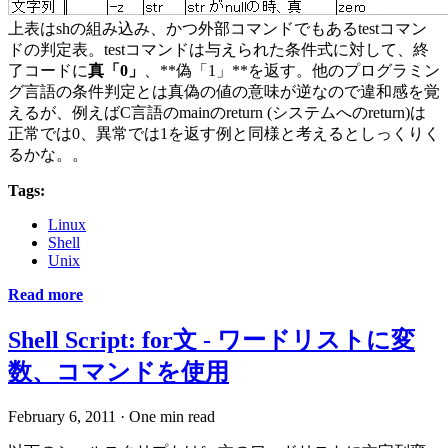
上表はshの組み込み、かつ外部コマンドでもあるtestコマン
ドの判定表。testコマンドは与えられた条件式に対して、終
了コードに
真「0」
、**偽「1」**を返す。他のプログラミン
グ言語の条件判定とは真偽の値の意味が逆なので違和感を覚
えるが、例えばC言語のmainのreturn (システムへのreturn)は
正常では0、異常では1を返す例と同様と考えるとしっくりく
るかな。。
Tags:
Linux
Shell
Unix
Read more
Shell Script: for文 - ワードリストに変
数、コマンドを使用
February 6, 2011
·
One min read