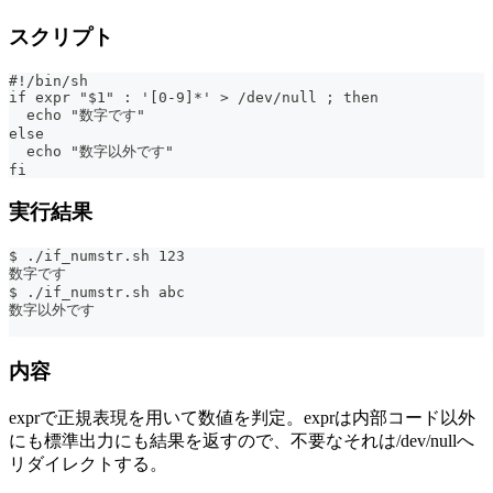
スクリプト
#!/bin/sh
if expr "$1" : '[0-9]*' > /dev/null ; then
  echo "数字です"
else
  echo "数字以外です"
fi
実行結果
$ ./if_numstr.sh 123
数字です
$ ./if_numstr.sh abc
数字以外です
内容
exprで正規表現を用いて数値を判定。exprは内部コード以外
にも標準出力にも結果を返すので、不要なそれは/dev/nullへ
リダイレクトする。