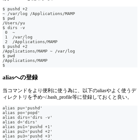
$ pushd +2
~ /var/log /Applications/MAMP
$ pwd
/Users/yu
$ dirs -v
 0  ~
 1  /var/log
 2  /Applications/MAMP
$ pushd +2
/Applications/MAMP ~ /var/log
$ pwd
/Applications/MAMP
$
aliasへの登録
当コマンドをより便利に使う為に、以下のaliasやよく使うデ
ィレクトリを予め~/.bash_profile等に登録しておくと良い。
alias pu='pushd'
alias po='popd'
alias dirs='dirs -v'
alias d='dirs'
alias pu1='pushd +1'
alias pu2='pushd +2'
alias pu3='pushd +3'