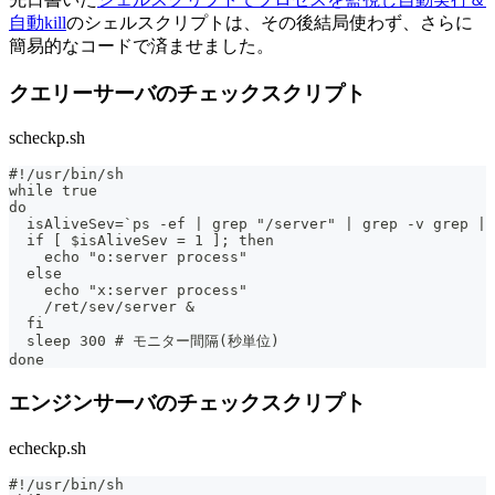
自動kill
のシェルスクリプトは、その後結局使わず、さらに
簡易的なコードで済ませました。
クエリーサーバのチェックスクリプト
scheckp.sh
#!/usr/bin/sh
while true
do
  isAliveSev=`ps -ef | grep "/server" | grep -v grep | 
  if [ $isAliveSev = 1 ]; then
    echo "o:server process"
  else
    echo "x:server process"
    /ret/sev/server &
  fi
  sleep 300 # モニター間隔(秒単位)
done
エンジンサーバのチェックスクリプト
echeckp.sh
#!/usr/bin/sh