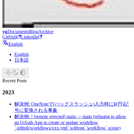
yu
Documents
Blog
Archive
GitHub
LinkedIn
English
English
日本語
Recent Posts
2023
解決例: OneNoteで(バックスラッシュ)入力時に¥(円)記
号に変換される事象
解決例: ! [remote rejected] main -> main (refusing to allow
an OAuth App to create or update workflow
`.github/workflows/xxx.yml` without `workflow` scope)