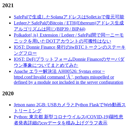
2021
SafePalで生成したSolanaアドレスはSollet.ioで復元可能
LedgerとSafePalのBitcoin / ETH(Ethereum)アドレス生成
アルゴリズムは同じ(BIP39 / BIP44)
Polkadot{.js} Extension / Ledger / SafePal間で同一ニーモ
ニックを用いたDOTアカウントの可搬性はない
IOST: Donnie Finance 発行のiwBTCトークンのステーキ
ングフロー
IOST: DeFiプラットフォームDonnie Financeのサーバダ
ウン事象についてまとめてみた
Apache エラー解決法 AH00526: Syntax error ~
httpd.conf:Invalid command 'Â ', perhaps misspelled or
defined by a module not included in the server configuration
2020
Jetson nano 2GB: USBカメラとPython FlaskでWeb動画ス
トリーミング
Python: 東京都 新型コロナウイルス(COVID-19)陽性患
者発表詳細のcsvデータを積み上げグラフ表示