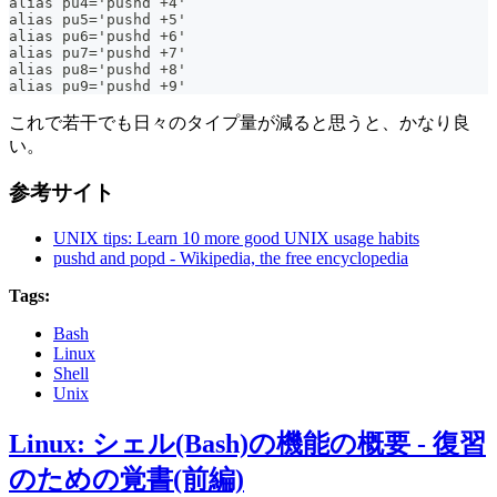
alias pu4='pushd +4'
alias pu5='pushd +5'
alias pu6='pushd +6'
alias pu7='pushd +7'
alias pu8='pushd +8'
alias pu9='pushd +9'
これで若干でも日々のタイプ量が減ると思うと、かなり良
い。
参考サイト
UNIX tips: Learn 10 more good UNIX usage habits
pushd and popd - Wikipedia, the free encyclopedia
Tags:
Bash
Linux
Shell
Unix
Linux: シェル(Bash)の機能の概要 - 復習
のための覚書(前編)