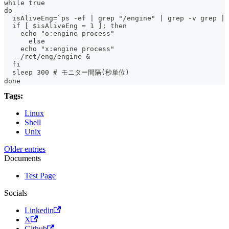
while true
do
  isAliveEng=`ps -ef | grep "/engine" | grep -v grep | 
  if [ $isAliveEng = 1 ]; then
    echo "o:engine process"
      else
    echo "x:engine process"
    /ret/eng/engine &
  fi
  sleep 300 # モニター間隔(秒単位)
done
Tags:
Linux
Shell
Unix
Older entries
Documents
Test Page
Socials
Linkedin
X
Github