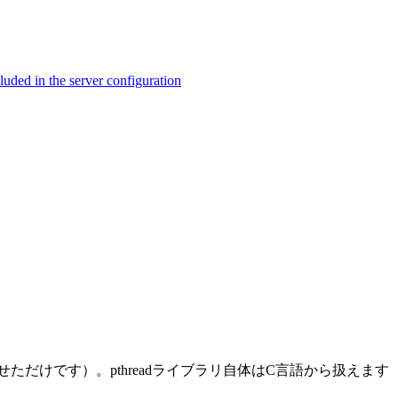
ed in the server configuration
せただけです）。pthreadライブラリ自体はC言語から扱えます