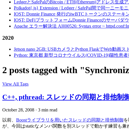
LedgerとSafePalのBitcoin / ETH(Ethereum)アドレス生
Polkadot{.js} Extension / Ledger / Safe
IOST: Donnie Finance 発行のiwBTCトークンのステ
IOST: DeFiプラットフォームDonnie Financeの
Apache エラー解決法 AH00526: Syntax error ~ httpd.conf:Invalid c
2020
Jetson nano 2GB: USBカメラとPython FlaskでWeb
Python: 東京都 新型コロナウイルス(COVID-19)
2 posts tagged with "Synchroni
View All Tags
C++, pthread: スレッドの同期と排他制御 - M
October 28, 2008
·
3 min read
以前、
Boostライブラリを用いたスレッドの同期と排他制御
を
が、今回はstaticなメンバ関数を別スレッドで動かす練習も兼