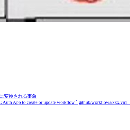
記号に変換される事象
 OAuth App to create or update workflow `.github/workflows/xxx.yml`