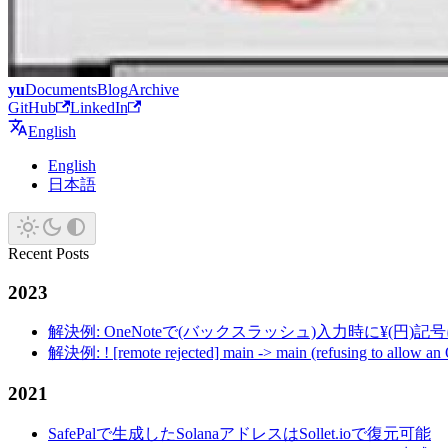
yu
Documents
Blog
Archive
GitHub
LinkedIn
English
English
日本語
Recent Posts
2023
解決例: OneNoteで(バックスラッシュ)入力時に¥(円)
解決例: ! [remote rejected] main -> main (refusing to allow an
2021
SafePalで生成したSolanaアドレスはSollet.ioで復元可能