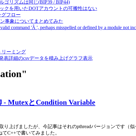
成アルゴリズムは同じ(BIP39 / BIP44)
Pal間で同一ニーモニックを用いたDOTアカウントの可搬性はない
ーキングフロー
サーバダウン事象についてまとめてみた
ommand 'Â ', perhaps misspelled or defined by a module not includ
動画ストリーミング
陽性患者発表詳細のcsvデータを積み上げグラフ表示
zation"
utexとCondition Variable
取り上げましたが、今記事はそれのpthreadバージョンです（似
ねてC++で書いてみました。