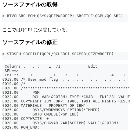
ソースファイルの取得
> RTVCLSRC PGM(QSYS/QEZPWROFFP) SRCFILE(QGPL/QCLSRC)
ここではQGPLに保管している。
ソースファイルの修正
> STRSEU SRCFILE(QGPL/QCLSRC) SRCMBR(QEZPWROFFP)
 Columns . . . :    1  71            Edit              
 SEU==>                                                
 FMT **  ...+... 1 ...+... 2 ...+... 3 ...+... 4 ...+..
0018.00 /* User mod flag  . . . . . . . . . . . . . :  
0019.00 /*                                             
0020.00 /**********************************************
0021.00      PGM
0022.00      DCL VAR(&COIBM) TYPE(*CHAR) LEN(128) VALUE
0023.00 COPYRIGHT IBM CORP. 1980, 1991 ALL RIGHTS RESER
0024.00 MATERIALS - PROPERTY OF IBM')
0025.00      QSYS/PWRDWNSYS OPTION(*IMMED)
0026.00      GOTO CMDLBL(PGM_END)
0027.00 COPYWRITE: +
0028.00      QSYS/CHGVAR VAR(&COIBM) VALUE(&COIBM)
0029.00 PGM_END: