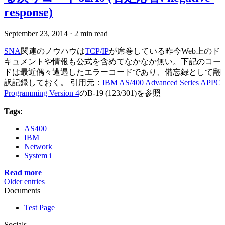
response)
September 23, 2014
·
2 min read
SNA
関連のノウハウは
TCP/IP
が席巻している昨今Web上のド
キュメントや情報も公式を含めてなかなか無い。下記のコー
ドは最近偶々遭遇したエラーコードであり、備忘録として翻
訳記録しておく。 引用元：
IBM AS/400 Advanced Series APPC
Programming Version 4
のB-19 (123/301)を参照
Tags:
AS400
IBM
Network
System i
Read more
Older entries
Documents
Test Page
Socials