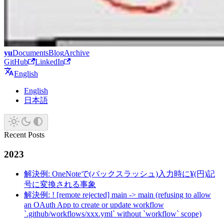
yu
Documents
Blog
Archive
GitHub
LinkedIn
English
English
日本語
Recent Posts
2023
解決例: OneNoteで(バックスラッシュ)入力時に¥(円)記
号に変換される事象
解決例: ! [remote rejected] main -> main (refusing to allow
an OAuth App to create or update workflow
`.github/workflows/xxx.yml` without `workflow` scope)