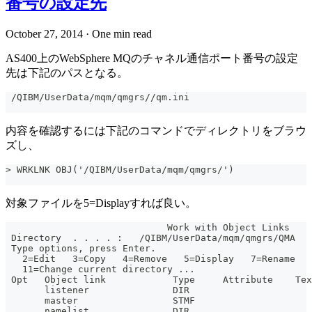
番号の設定先
October 27, 2014
·
One min read
AS400上のWebSphere MQのチャネル通信ポート番号の設定
先は下記のパスとなる。
 /QIBM/UserData/mqm/qmgrs//qm.ini
内容を確認するには下記のコマンドでディレクトリをブラウ
ズし、
> WRKLNK OBJ('/QIBM/UserData/mqm/qmgrs/')
対象ファイルを5=Displayすれば良い。
                             Work with Object Links
 Directory  . . . . :   /QIBM/UserData/mqm/qmgrs/QMA
 Type options, press Enter.
   2=Edit   3=Copy   4=Remove   5=Display   7=Rename  
   11=Change current directory ...
 Opt   Object link            Type     Attribute    Tex
       listener               DIR
       master                 STMF
       namelist               DIR