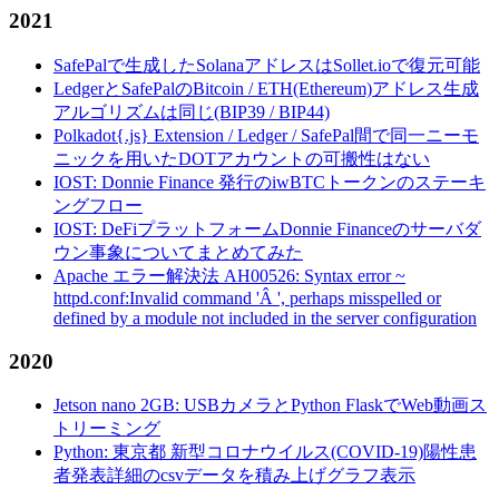
2021
SafePalで生成したSolanaアドレスはSollet.ioで復元可能
LedgerとSafePalのBitcoin / ETH(Ethereum)アドレス生成
アルゴリズムは同じ(BIP39 / BIP44)
Polkadot{.js} Extension / Ledger / SafePal間で同一ニーモ
ニックを用いたDOTアカウントの可搬性はない
IOST: Donnie Finance 発行のiwBTCトークンのステーキ
ングフロー
IOST: DeFiプラットフォームDonnie Financeのサーバダ
ウン事象についてまとめてみた
Apache エラー解決法 AH00526: Syntax error ~
httpd.conf:Invalid command 'Â ', perhaps misspelled or
defined by a module not included in the server configuration
2020
Jetson nano 2GB: USBカメラとPython FlaskでWeb動画ス
トリーミング
Python: 東京都 新型コロナウイルス(COVID-19)陽性患
者発表詳細のcsvデータを積み上げグラフ表示