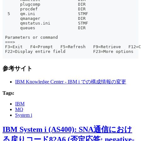
       plugcomp               DIR
       procdef                DIR
  5    qm.ini                 STMF
       qmanager               DIR
       qmstatus.ini           STMF
       queues                 DIR
                                                       
 Parameters or command
 ===>
 F3=Exit   F4=Prompt   F5=Refresh   F9=Retrieve   F12=C
 F22=Display entire field           F23=More options
参考サイト
IBM Knowledge Center - IBM i での構成情報の変更
Tags:
IBM
MQ
System i
IBM System i (AS400): SNA通信におけ
る戻りコード82A6 (否定応答: negative-