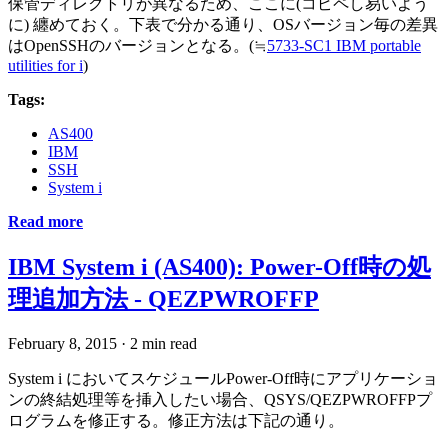
保管ディレクトリが異なるため、ここに(コピペし易いよう
に) 纏めておく。下表で分かる通り、OSバージョン毎の差異
はOpenSSHのバージョンとなる。(≒
5733-SC1 IBM portable
utilities for i
)
Tags:
AS400
IBM
SSH
System i
Read more
IBM System i (AS400): Power-Off時の処
理追加方法 - QEZPWROFFP
February 8, 2015
·
2 min read
System i においてスケジュールPower-Off時にアプリケーショ
ンの終結処理等を挿入したい場合、QSYS/QEZPWROFFPプ
ログラムを修正する。修正方法は下記の通り。